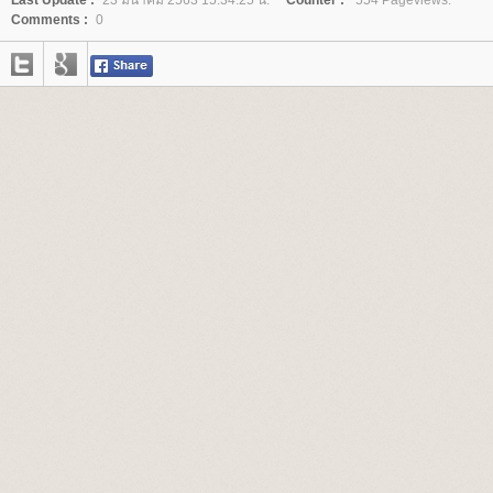
Last Update :
23 มีนาคม 2563 15:34:25 น.
Counter :
554 Pageviews.
Comments :
0