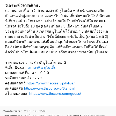
วิเคราะห์ วิจารณ์เกม :
ความน่าจะเป็น : เจ้าบ้าน หงสาวดี ยูไนเต็ด ฟอร์มร้อนแรงสมกับ
ตำแหน่งจ่าฝูงของตาราง ลงแข่งไป 9 นัด เก็บชัยชนะไปถึง 8 นัดเล
ทีเดียว (แพ้ 1) โดยเฉพาะอย่างยิ่งเกมในรังเหย้าโหดได้ใจ กดชัย 6
นัดรวด ยิงไปถึง 18 ตุง (เฉลี่ยนนัดละ 3 เม็ด) เกมรับเสียไปแค่ 2
ประตู ส่วนทางด้าน สเวคาพิน ยูไนเต็ด ไร้พ่ายมา 3 นัดติดก็จริง แต่
เกมนอกบ้านยังน่าเป็นห่วง ซีซั่นนี้ยังสะกดชัยไม่เป็น (เสมอ 1 แพ้ 2)
ถมสถิติมาเยือนสนามแห่งนี้หนล่าสุดก็พ่ายออกไป ทว่าเรตเปิดแพง
ถึง 2 เม็ด แม้เจ้าบ้านเกมรุกดุดัน แต่ทีมเยือนเองเกมรับก็ไม่ได้ขี้เหร่
คิดว่าไม่น่าโดนยิงเละเทะ ฉะนั้นขอกัดฟันรอง "สเวคาพิน ยูไนเต็ด"
ราคาต่อรอง : หงสาวดี ยูไนเต็ด ต่อ 2
ทีเด็ด ฟันธง :
สเวคาพิน ยูไนเต็ด
ผลบอลสกอร์ที่คาด : 1-0,2-0
ระดับความมั่นใจ : 75 %
#ดูบอลสดฟรี
https://www.thscore.vip/tvlive/
#ผลบอลสด
https://www.thscore.vip/6.shtml
#โหวตผลบอล
https://www.thscore.com/guess/
Create Date :
23 มีนาคม 2563