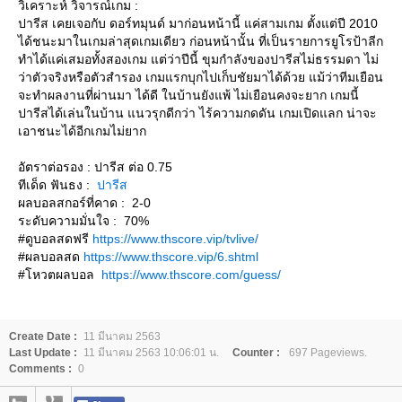
วิเคราะห์ วิจารณ์เกม :
ปารีส เคยเจอกับ ดอร์ทมุนด์ มาก่อนหน้านี้ แค่สามเกม ตั้งแต่ปี 2010
ได้ชนะมาในเกมล่าสุดเกมเดียว ก่อนหน้านั้น ที่เป็นรายการยูโรป้าลีก
ทำได้แค่เสมอทั้งสองเกม แต่ว่าปีนี้ ขุมกำลังของปารีสไม่ธรรมดา ไม่
ว่าตัวจริงหรือตัวสำรอง เกมแรกบุกไปเก็บชัยมาได้ด้วย แม้ว่าทีมเยือน
จะทำผลงานที่ผ่านมา ได้ดี ในบ้านยังแพ้ ไม่เยือนคงจะยาก เกมนี้
ปารีสได้เล่นในบ้าน แนวรุกดีกว่า ไร้ความกดดัน เกมเปิดแลก น่าจะ
เอาชนะได้อีกเกมไม่ยาก
อัตราต่อรอง : ปารีส ต่อ 0.75
ทีเด็ด ฟันธง :
ปารีส
ผลบอลสกอร์ที่คาด : 2-0
ระดับความมั่นใจ : 70%
#ดูบอลสดฟรี
https://www.thscore.vip/tvlive/
#ผลบอลสด
https://www.thscore.vip/6.shtml
#โหวตผลบอล
https://www.thscore.com/guess/
Create Date :
11 มีนาคม 2563
Last Update :
11 มีนาคม 2563 10:06:01 น.
Counter :
697 Pageviews.
Comments :
0