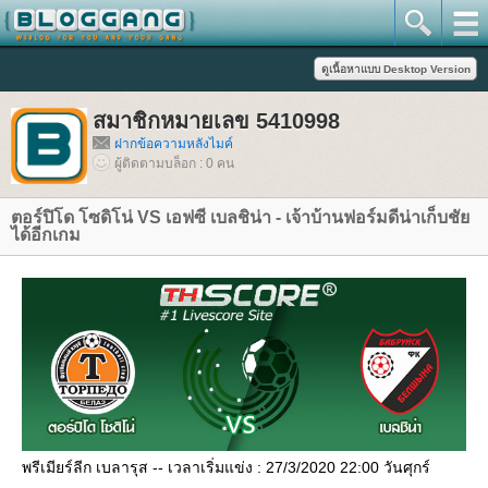
สมาชิกหมายเลข 5410998
ฝากข้อความหลังไมค์
ผู้ติดตามบล็อก : 0 คน
ตอร์ปิโด โซดิโน่ VS เอฟซี เบลชิน่า - เจ้าบ้านฟอร์มดีน่าเก็บชั
ได้อีกเกม
พรีเมียร์ลีก เบลารุส -- เวลาเริ่มแข่ง : 27/3/2020 22:00 วันศุกร์