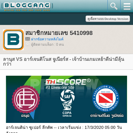
สมาชิกหมายเลข 5410998
ฝากข้อความหลังไมค์
ผู้ติดตามบล็อก : 0 คน
ลานุส VS อาร์เจนติโนส จูเนียร์ส - เจ้าบ้านเกมเหย้าดีน่ามีลุ้น
กว่า
อาร์เจนติน่า ซูเปอร์ ลีกคัพ -- เวลาเริ่มแข่ง : 17/3/2020 05:00 วัน