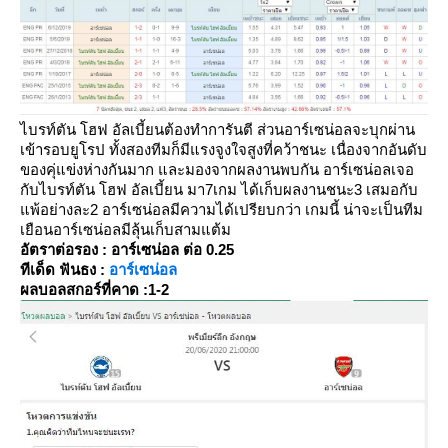
ไบรท์ตัน โฮฟ อัลเบี้ยนต้องทำการันตี ส่วนอาร์เซน่อลจะบุกผ่าน
เข้ารอบยูโรป ทั้งสองทีมก็มีแรงจูงใจสูงที่คว้าชนะ เนื่องจากอันดับ
ของคุ่แข่งห่างกันมาก และมองจากผลงานพบกัน อาร์เซน่อลเจอ
กับไบรท์ตัน โฮฟ อัลเบี้ยน มา7เกม ได้เก็บผลงานชนะ3 เสมอกับ
พ้อย่างละ2 อาร์เซน่อลมีความได้เปรียบกว่า เกมนี้ น่าจะเป็นทีม
เยือนอาร์เซน่อลมีลุ้นเก็บสามแต้ม
อัตราต่อรอง : อาร์เซน่อล ต่อ 0.25
ทีเด็ด ฟันธง :
อาร์เซน่อล
ผลบอลสกอร์ที่คาด :1-2