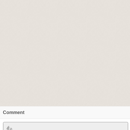
Comment