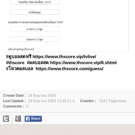
#ดูบอลสดฟรี
https://www.thscore.vip/tvlive/
#thscore #ผลบอลสด
https://www.thscore.vip/6.shtml
#โหวตผลบอล
https://www.thscore.com/guess/
Create Date :
19 มิถุนายน 2563
Last Update :
19 มิถุนายน 2563 13:48:21 น.
Counter :
1021 Pageviews.
Comments :
0