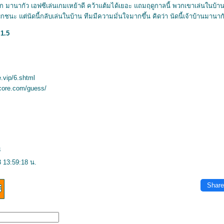
 มานากัว เอฟซีเล่นเกมเหย้าดี คว้าแต้มได้เยอะ แถมฤดูกาลนี้ พวกเขาเล่นในบ้านยั
ุกชนะ แต่นัดนี้กลับเล่นในบ้าน ทีมมีความมั่นใจมากขึ้น คิดว่า นัดนี้เจ้าบ้านมานา
 1.5
.vip/6.shtml
core.com/guess/
3
 13:59:18 น.
Share