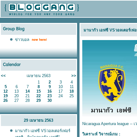
มานากัว เอฟซี VSวอลเตอร์เฟอร์
ข่าวบอล
<<
เมษายน 2563
>>
1
2
3
4
5
6
7
8
9
10
11
12
13
14
15
16
17
18
19
20
21
22
23
24
25
26
27
28
29
30
29 เมษายน 2563
Nicaragua Apertura league -- เ
มานากัว เอฟซี VSวอลเตอร์เฟอร์
วิเคราะห์ วิจารณ์เกม :