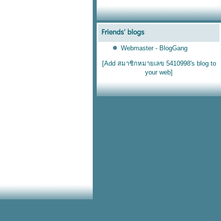
Webmaster - BlogGang
[Add สมาชิกหมายเลข 5410998's blog to
your web]