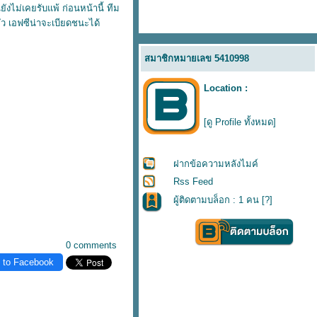
งไม่เคยรับแพ้ ก่อนหน้านี้ ทีม
กัว เอฟซีน่าจะเบียดชนะได้
สมาชิกหมายเลข 5410998
Location :
[ดู Profile ทั้งหมด]
ฝากข้อความหลังไมค์
Rss Feed
ผู้ติดตามบล็อก : 1 คน [
?
]
0 comments
 to Facebook