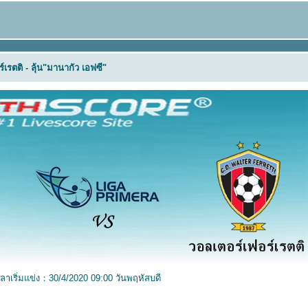
เรตติ - ลุ้น"มานากัว เอฟซี"
วลาเริ่มแข่ง：30/4/2020 09:00 วันพฤหัสบดี