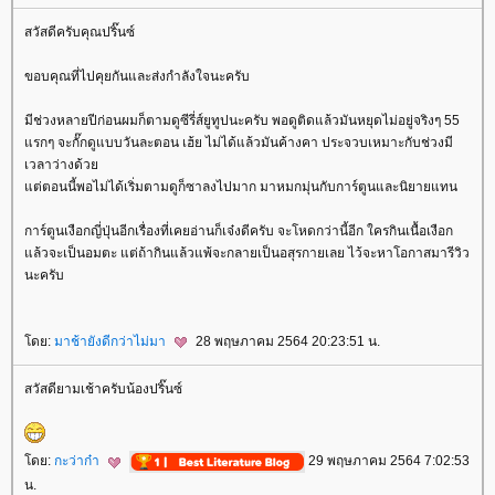
สวัสดีครับคุณปริ๊นซ์
ขอบคุณที่ไปคุยกันและส่งกำลังใจนะครับ
มีช่วงหลายปีก่อนผมก็ตามดูซีรี่ส์ยูทูปนะครับ พอดูติดแล้วมันหยุดไม่อยู่จริงๆ 55
รกๆ จะกั๊กดูแบบวันละตอน เฮ้ย ไม่ได้แล้วมันค้างคา ประจวบเหมาะกับช่วงมี
เวลาว่างด้ว
ต่ตอนนี้พอไม่ได้เริ่มตามดูก็ซาลงไปมาก มาหมกมุ่นกับการ์ตูนและนิยายแทน
การ์ตูนเงือกญี่ปุ่นอีกเรื่องที่เคยอ่านก็เจ๋งดีครับ จะโหดกว่านี้อีก ใครกินเนื้อเงือก
ล้วจะเป็นอมตะ แต่ถ้ากินแล้วแพ้จะกลายเป็นอสุรกายเลย ไว้จะหาโอกาสมารีวิว
นะครับ
ดย:
มาช้ายังดีกว่าไม่มา
28 พฤษภาคม 2564 20:23:51 น.
สวัสดียามเช้าครับน้องปริ๊นซ์
ดย:
กะว่าก๋า
29 พฤษภาคม 2564 7:02:53
น.