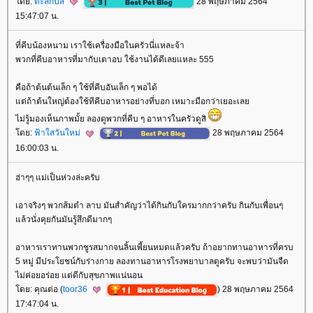
ดย:
ตะลีกีปัส
28 พฤษภาคม 2564
15:47:07 น.
ที่คีบน้องหนาม เราใช้เครื่องมือในครัวนี่แหละจ้า
พวกที่คีบอาหารที่มากับเตาอบ ใช้งานได้ดีเลยแหละ 555
คือถ้าต้นต้นเล็ก ๆ ใช้ที่คีบอันเล็ก ๆ พอได้
ต่ถ้าต้นใหญ่ต้องใช้ทีคีบอาหารอย่างที่บอก เหมาะมือกว่าเยอะเล
ไม่รู้มองเห็นภาพมั้ย ลองดูพวกที่คีบ ๆ อาหารในครัวดูสิ
ดย:
ฟ้าใสวันใหม่
28 พฤษภาคม 2564
16:00:03 น.
ฮ่าๆๆ แม่เป็นห่วงล่ะครับ
เอาจริงๆ พวกส้มตำ ลาบ มันสำคัญว่าได้กินกับใครมากกว่าครับ กินกับเพื่อนๆ
ล้วนั่งคุยกันมันรู้สึกดีมากๆ
อาหารเราทานพวกชูรสมากจนลิ้นเพี้ยนหมดแล้วครับ ถ้าอยากทานอาหารที่ครบ
5 หมู่ มีประโยชน์กับร่างกาย ลองทานอาหารโรงพยาบาลดูครับ จะพบว่ามันจืด
ไม่ค่อยอร่อย แต่ดีกับสุขภาพแน่นอน
ดย: คุณต่อ (
toor36
) 28 พฤษภาคม 2564
17:47:04 น.