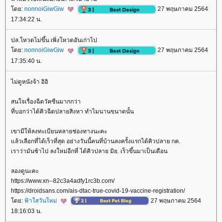
ดย:
nonnoiGiwGiw
27 พฤษภาคม 2564
17:34:22 น.
ปล.โหวตไม่ขึ้น เพิ่งโหวตอันเก่าไป
ดย:
nonnoiGiwGiw
27 พฤษภาคม 2564
17:35:40 น.
ไม่ดูหนังจ้า อิอิ
สนใจเรื่องฉีดวัคซีนมากกว่า
ที่บอกว่าได้คิวฉีดปลายสิงหา ทำไมนานขนาดนั้น
เขามีให้ลงทะเบียนหลายช่องทางนะคะ
ล้วเลือกที่ได้เร็วที่สุด อย่างวันนี้คนที่บ้านลงครั้งแรกได้คิวปลาย กค.
เราว่ามันช้าไป ลงใหม่อีกที่ ได้คิวปลาย มิย. เร็วขึ้นมาเป็นเดือน
ลองดูนะคะ
https://www.xn--82c3a4adfy1rc3b.com/
https://droidsans.com/ais-dtac-true-covid-19-vaccine-registration/
ดย:
ฟ้าใสวันใหม่
27 พฤษภาคม 2564
18:16:03 น.