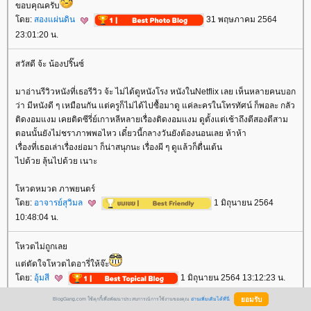
ขอบคุณครับ
ดย:
สองแผ่นดิน
31 พฤษภาคม 2564
23:01:20 น.
สวัสดี จ้ะ น้องปริ๊นซ์
มาอ่านรีวิวหนังที่เธอรีวิว จ้ะ ไม่ได้ดูหนังโรง หนังในNetflix เลย เห็นหลายคนบอก
ว่า มีหนังดี ๆ เหมือนกัน แต่ครูก็ไม่ได้ไปซื้อมาดู แค่ละครในโทรทัศน์ ก็พอละ กลัว
ติดงอมแงม เคยติดซีรี่ย์เกาหลีหลายเรื่องติดงอมแงม ดูตั้งแต่เช้าถึงตีสองตีสาม
ตอนนั้นยังไม่ชราภาพพอไหว เดี๋ยวนี้กลางวันยังต้องนอนเลย ห้าห้า
เรื่องที่เธอเล่าเรื่องย่อมา ก็น่าสนุกนะ เรื่องผี ๆ ดูแล้วก็ตื่นเต้น
ไปด้วย ลุ้นไปด้วย เนาะ
หวดหมวด ภาพยนตร์
ดย:
อาจารย์สุวิมล
1 มิถุนายน 2564
10:48:04 น.
หวตไม่ถูกเล
ต่ตัดใจโหวตไดอารี่ให้จ๊ะ
ดย:
อุ้มสี
1 มิถุนายน 2564 13:12:23 น.
BlogGang.com ใช้คุกกี้เพื่อพัฒนาประสบการณ์การใช้งานของคุณ
อ่านเพิ่มเติมได้ที่นี่
จากบล็อก