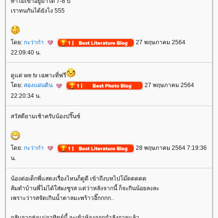
ทำไมเขาอยู่มาได้ 7-8 ปี
เราทนกันได้ยังไง 555
ดย:
กะว่าก๋า
27 พฤษภาคม 2564
22:09:40 น.
ดูแต่ we tv เฉพาะที่ฟรี
ดย:
สองแผ่นดิน
27 พฤษภาคม 2564
22:20:34 น.
สวัสดียามเช้าครับน้องปริ๊นซ์
ดย:
กะว่าก๋า
28 พฤษภาคม 2564 7:19:36
น.
น้องต่อเด็กพี่แสดงเรื่องไหนก็ดูดี เข้าถึงบทไปโม๊ดดดดด
ส้มตำบ้านพี่ไม่ได้ใส่ผงชูรส แต่ว่าหลังจากนี้ ก็จะกินน้อยลงละ
เพราะว่ารสจัดเกินน้ำตาลมะพร้าวอิ๊กกกก..
กลับจากส่งแม่อาทิตย์นี้ จะเข้าห้องออกกำลังกายแล้ว