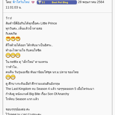
ดย:
ฟ้าใสวันใหม่
28 พฤษภาคม 2564
11:01:03 น.
ว้าว!
ส้มตำนี่พี่อ้อกินได้ทุกมื้อค่ะ Little Prince
ทุกวันค่ะ..เห็นแล้วน้ำลายสอ
กิเลสเกิด
ดีใจด้วยได้ออก ได้กลับมาเป็นอิสระ..
ทำอะไรตามใจ กับคนใจชิด
น netflix ดุ "เด็กใหม่" ตามเทรน
ว่าทำไม..
คนจีน วันรุ่นเอเซีย หันมานิยมใส่ชุด นร.ม.ปลาย ของไท
ดู ศึกบางระจันเอ๊ย!! ศึกรวมแผ่นดินอังกฤษ
The Last Kingdom จบ Season 4 แล้ว รอๆๆseason 5 เมื่อไหร่จะมา
กำลังดู หนังแกงค์ Big Bite เรื่อง Son Of Anarchy
กล้จบ Season แรก แล้ว
ชอบๆๆๆน้องต่อ ค่ะ
ไว้รอดูตาม เวลาว่างๆนะคะ