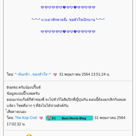
💚💜💛💚💜💛💖💜💛💖💚💜💛💚💜
*~*~* แวะมาทักทายจ๊ะ..ขอหัวใจเบิกบาน *~*~*
💚💜💛💚💜💛💖💜💛💖💚💜💛💚💜
ดย:
*~ต้นกล้า...ของหัวใจ~*
31 พฤษภาคม 2564 13:51:24 น.
thanks ครับน้องปริีนซ์
ข้อมูลแน่นปึ๊กเลยครับ
ตอนแรกแก๊งค์กีฬาของพี่ จะไปทัวร์โอลิมปิกที่ญี่ปุ่นกัน ตอนนี้ต้องยกเลิกกันหมด
ล้ยว โชคดีมาก ๆ ที่ยังไม่ได้จ่ายตังค์กัน
้เสียดายเนอะ
ดย:
The Kop Civil
31 พฤษภาคม 2564
17:02:32 น.