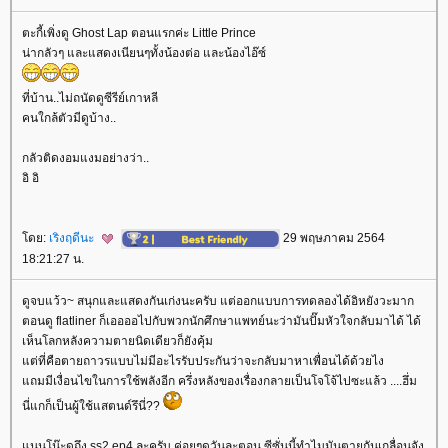
ตะกี้เพิ่งดู Ghost Lap ตอนแรกค่ะ Little Prince
น่ากลัวๆ และแสดงเนียนๆทั้งน้องต่อ และน้องไอ๊ซ์
ที่บ้าน..ไม่ถนัดดูซีรีย์เกาหลี
คนใกล้ตัวมีดูบ้าง..
กลัวติดงอมแงมอย่างว่า..
อิ อิ
ดย:
เริงฤดีนะ
29 พฤษภาคม 2564
18:21:27 น.
ดูจบแว้ว~ สนุกและแสดงกันเก่งนะครับ แต่ออกแบบการทดลองได้อิหยังวะมาก
ตอนดู flatliner ก็เออออไปกับพวกนักศึกษาแพทย์นะว่ามันปั๊มหัวใจกลับมาได้ ได้
เห็นโลกหลังความตายนิดเดียวก็ยังคุ้ม
ต่ที่คือตายถาวรแบบไม่มีอะไรรับประกันว่าจะกลับมาหาเพื่อนได้ด้วยไง
ถมมีเงื่อนไขในการใช้พลังอีก ครึ่งหลังของเรื่องกลายเป็นโจโจ้ไปซะแล้ว ....ฮึ่ม
นี่แกก็เป็นผู้ใช้แสตนด์รึนี่??
นนโน๊ะดูถึง ss2 ep4 ละครับ ค่อยๆดูวันละตอน ซีซั่นนี้ทำไมมันตายกันเกลื่อนจัง