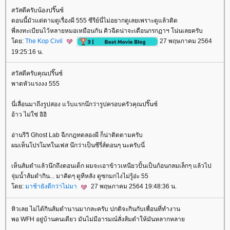
สวัสดีครับน้องปริ๊นซ์
ตอนนี้มัวแต่ตามดูเรื่องผี 555 ซีรีย์นี่ไม่อยากดูเลยเพราะดูแล้วติด
พี่ลงทะเบียนไว้หลายหมอเหมือนกัน คิวฉีดน่าจะเดือนกรกฏาฯ โน่นเลยครับ
ดย:
The Kop Civil
27 พฤษภาคม 2564
19:25:16 น.
สวัสดีครับคุณปริ๊นซ์
พาดหัวแรงงง 555
นี่เลื่อนมาถึงรูปสอง แว้บแรกนึกว่ารูปครอบครัวคุณปริ๊นซ์
อ้าว ไม่ใช่ อิอิ
อ่านรีวิ Ghost Lab ฉีกกฎทดลองผี ก็น่าติดตามครับ
ผมเห็นโปรโมทในเฟส นึกว่าเป็นซีรี่ส์ตอนๆ นะครับนี่
เห็นส้มตำแล้วนึกถึงตอนเด็ก ผมจะเอาข้าวเหนียวปั้นเป็นก้อนกลมเล็กๆ แล้วไป
จุ่มน้ำส้มตำกิน... มาคิดๆ ดูทีหลัง ดูซกมกไงไม่รู้อ่ะ 55
ดย:
มาช้ายังดีกว่าไม่มา
27 พฤษภาคม 2564 19:48:36 น.
หิวเลย ไม่ได้กินส้มตำนานมากละครับ ปกติจะกินกับเพื่อนที่ทำงาน
พอ WFH อยู่บ้านคนเดียว มันไม่มีอารมณ์สั่งส้มตำให้มันหลากหลา