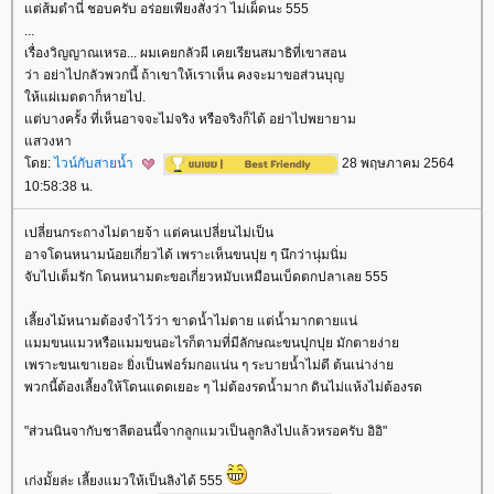
ต่ส้มตำนี่ ชอบครับ อร่อยเพียงสั่งว่า ไม่เผ็ดนะ 555
...
เรื่องวิญญาณเหรอ... ผมเคยกลัวผี เคยเรียนสมาธิที่เขาสอน
ว่า อย่าไปกลัวพวกนี้ ถ้าเขาให้เราเห็น คงจะมาขอส่วนบุญ
ห้แผ่เมตตาก็หายไป.
ต่บางครั้ง ที่เห็นอาจจะไม่จริง หรือจริงก็ได้ อย่าไปพยายาม
สวงหา
ดย:
ไวน์กับสายน้ำ
28 พฤษภาคม 2564
10:58:38 น.
เปลี่ยนกระถางไม่ตายจ้า แต่คนเปลี่ยนไม่เป็น
อาจโดนหนามน้อยเกี่ยวได้ เพราะเห็นขนปุย ๆ นึกว่านุ่มนิ่ม
จับไปเต็มรัก โดนหนามตะขอเกี่ยวหมับเหมือนเบ็ดตกปลาเลย 555
เลี้ยงไม้หนามต้องจำไว้ว่า ขาดน้ำไม่ตาย แต่น้ำมากตายแน่
มมขนแมวหรือแมมขนอะไรก็ตามที่มีลักษณะขนปุกปุย มักตายง่า
เพราะขนเขาเยอะ ยิ่งเป็นฟอร์มกอแน่น ๆ ระบายน้ำไม่ดี ต้นเน่าง่า
พวกนี้ต้องเลี้ยงให้โดนแดดเยอะ ๆ ไม่ต้องรดน้ำมาก ดินไม่แห้งไม่ต้องรด
"ส่วนนินจากับชาลีตอนนี้จากลูกแมวเป็นลูกลิงไปแล้วหรอครับ อิอิ"
เก่งมั้ยล่ะ เลี้ยงแมวให้เป็นลิงได้ 555