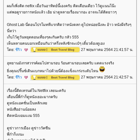
ผมก็เพิ่งติด neflix เมื่อวันอาทิตย์นี้เองครับ ติดเดือนเดียว ไว้ดูแนนโน๊ะ
ต่พอดูรายการหนังแล้ว เฮ้ย น่าดูหลายเรื่องมากอะ อาจจะได้ติดยาวๆ
Ghost Lab นี่ตอนโปรโมททีแรกคิดว่าหนังตลก ดูไปหน่อยนึงละ อ้าว หนังผีจริงๆ
นี่หว่า
เก็บไว้ดูวันหยุดตอนเที่ยงๆละกันครับ กลัว 555
เห็นหลายคนบอกเหมือนกันว่าครึ่งหลังชักจะเป๋ๆ เดี๋ยวต้องดูเอง
ดย:
ชีริว
27 พฤษภาคม 2564 21:41:57 น.
อุทยานมังกรสวรรค์ผมไปสามรอบ ร้อนสามรอบเลยครับ แดดแรงจริง
ิ่งคุณปริ๊นซ์เดินแบกหมาไปด้วยนี่ต้องแข็งแกร่งระดับไหน
ดย:
ชีริว
27 พฤษภาคม 2564 21:42:57 น.
เรื่องนี้ติดเทรนด์ใน Netflix เลยนะครับ
เดือนนี้พี่ก๋าก็ดูหนังเยอะมากครับ
ดูหนังแอคชั่นเป็นหลักเล
หนังสืออ่านน้อยลง
ติดหนังงอมแงม 555
ดูข่าวการเมือง ดูข่าววัคซีน
พี่ก๋าก็งงนะ