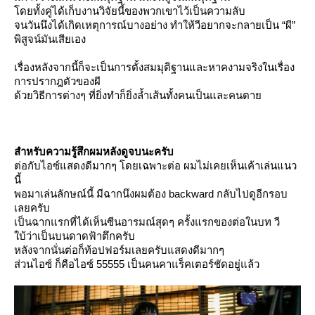
ดยทั้งคู่ได้เก็บงานวิจัยนี้ของพวกเขาไว้เป็นความลับ
จนวันนึงได้เกิดเหตุการณ์บางอย่าง ทำให้วีอยากจะกลายเป็น “ผี”
พิสูจน์มันเสียเอง
เรื่องหลังจากนี้ก็จะเป็นการตั้งสมมุติฐานและหาคงามจริงในเรื่อง
การปรากฎตัวของผี
ด้วยวิธีการต่างๆ ที่ยิ่งทำก็ยิ่งล้ำเส้นทั้งคนเป็นและคนตา
สำหรับความรู้สึกผมหลังดูจบนะครับ
ต่อกับไอซ์แสดงดีมากๆ โดยเฉพาะต่อ ผมไม่เคยเห็นเค้าเล่นแนว
นี้
พอมาเล่นลักษณ์นี้ มีฉากนึงผมต้อง backward กลับไปดูอีกรอบ
เลยครับ
เป็นฉากแรกที่ได้เห็นซีนอารมณ์สุดๆ ครั้งแรกของต่อในบท วี
บ้ว่าเป็นบนดาดฟ้าตึกครับ
หลังจากนั่นต่อก็ท้อปฟอร์มเลยครับแสดงดีมากๆ
ส่วนไอซ์ ก็คือไอซ์ 55555 เป็นคนคาแร็คเตอร์ชัดอยู่แล้ว