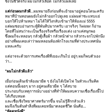
ซึ่งในชีวิตจริง ผมไม่กลัวเลือด ไม่กลัวแผลเล
ต่ก่อนผมกลัวผี
...ผมหมายถึงก่อนที่จะย้ายมาอยู่คอนโดนะครับ
หมาที่บ้านหอนผมยังไม่กล้าออกไปดูเลย แม่ผมด่าซะแทบแย่
บอกให้ไปห้ามหมา ไม่ได้ให้วิ่งกลับเข้ามาให้ห้องแม่ 5555
ต่ผมชอบอ่านกระทู้ผีพันทิปมากครับ เอาจริงๆ Twister ก็อ่าน
ดยที่ไม่สนว่าจะเป็นเรื่องจริงหรือเรื่องแต่ง เอาแค่สนุกพอ
ซึ่งผมก็จะหลอนๆ กลัวตู้เสื้อผ้า กลัวหน้าต่าง กลัวกระจกไปพักนึง
อย่างที่ผมเคยเล่าว่าผมหลอนห้องพักโรงแรมที่ต่างประเทศนั่น
หละครับ
ต่อาจจะด้วยการเสพเรื่องผีที่เยอะเกินไป อยู่ๆ ผมก็พบตัวเอง
ว่า...
"ผมไม่กลัวผีแล้ว"
เมื่อก่อนเดินเข้าห้องมามืด ๆ ยังไม่ได้เปิดไฟ ในหัวจะเริ่มคิด
ต่ตอนนี้เฉยๆ มาก อยู่คนเดียวมืด ๆ ได้สบา
ประกอบกับเหตุการณ์บางอย่างที่ทำให้ผมลบความเชื่อเรื่องนี้ไป
ได้เกือบหมด
ละเชื่อเชิงวิทยาศาสตร์มากขึ้น จนไม่รู้สึกกลัวแล้ว
ผมจึงเริ่มต้นทำสิ่งที่ผมเคยหนีมาตลอดชีวิต นั่นคือ...
"หัดดูหนังผี"