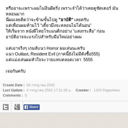
หรืออาจะเพราะผมไม่อินผีฝรั่ง เพราะจำได้ว่าเคยดูชัตเตอร์ มัน
หลอนมาก
นี่ผมเลยคิดว่าจะข้ามขั้นไปดู
"อาบัติ"
เลยครับ
ต่เพื่อนผมห้ามไว้
"เดี๋ยวมึงจะหลอนไม่ได้นอน"
ห้เริ่มจาก หนังผีไทยโรแมนติกอย่าง "แสงกระสือ" ก่อน
อาบัติอาจจะแรงไปสำหรับมือใหม่อย่างผม
ต่เอาจริงๆ เกมส์แนว Horror ผมเล่นนะครับ
นว Outlast, Resident Evil (ภาคนี้ยังไม่มีตังซื้อ555)
ต่แม่งเล่นผมหัวใจจะวายแทบตลอดเวลา 5555
เจอกันครับ
Create Date :
04 กรกฎาคม 2562
Last Update :
4 กรกฎาคม 2562 17:31:28 น.
Counter :
1324 Pageviews.
Comments :
0