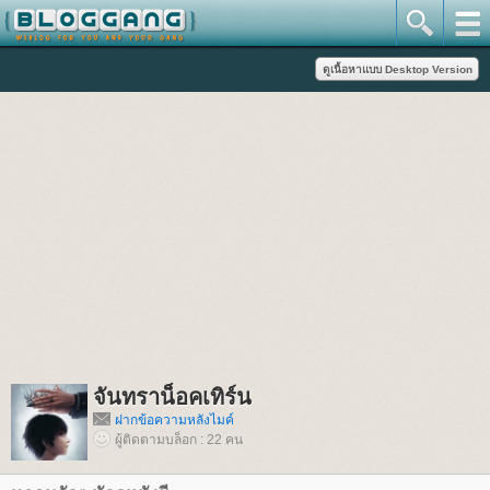
จันทราน็อคเทิร์น
ฝากข้อความหลังไมค์
ผู้ติดตามบล็อก : 22 คน