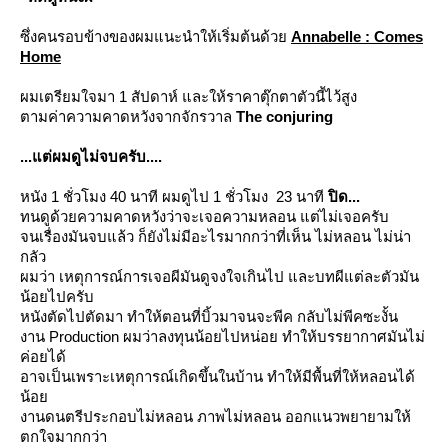
ซึ่งคนรอบข้างของผมแนะนำให้เริ่มต้นด้ว
Annabelle : Comes
Home
ผมเตรียมใจมา 1 สัปดาห์ และให้ราคาตุ๊กตาตัวนี้ไว้สูง
ตามค่าความคาดหวังจากจักรวาล
The conjuring
...แต่ผมดูไม่จบครับ....
หนัง 1 ชั่วโมง 40 นาที ผมดูไป 1 ชั่วโมง 23 นาที
ปิด...
ทนดูด้วยความคาดหวังว่าจะเจอความหลอน แต่ไม่เจอครับ
จนเรื่องมันจบแล้ว ก็ยังไม่มีอะไรมากกว่าที่เห็น ไม่หลอน ไม่น่า
กลัว
ผมว่า เหตุการณ์การเจอผีมันดูจงใจเกินไป และบทผีแต่ละตัวมัน
น้อยไปครับ
หนังตัดไปตัดมา ทำให้ตอนที่บิ้วมาจนจะพีค กลับไม่พีคซะงั้น
งาน Production ผมว่าลงทุนน้อยไปหน่อย ทำให้บรรยากาศมันไม่
ค่อยได้
อาจเป็นเพราะเหตุการณ์เกิดขึ้นในบ้าน ทำให้มีพื้นที่ให้หลอนได้
น้อ
งานดนตรีประกอบไม่หลอน ภาพไม่หลอน ออกแนวพยายามให้
ตกใจมากกว่า