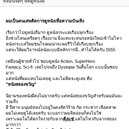
หลอนจัดๆ หัดดูหนังผี
ผมเป็นคนเสพติดการดูหนังเพื่อความบันเทิง
เรียกว่าไปดูหนังถี่มาก ดูหนังกระแสเกือบทุกเรื่อง
ิ่งช่วงไหนเครียดๆ เรื่องงาน ยิ่งแทบจะทนรอหนังใหม่เข้าไม่ไหว
หนังกระแสใหม่ชนโรงผมน่าจะพอรีวิวได้เกือบทุกเรื่อง
ต่จะให้ผมวิจารณ์หนังแบบมีหลักการนี่...ทำไม่ได้ครับ 5555
เหมือนผู้ชายทั่วไป ชอบดูหนัง Action, SuperHero
Fantacy, Sci-fi เลยไปจนถึง Dystopia วันสิ้นโลก แบบนั้นชอบ
มาก
ต่หนังที่ผมแทบไม่เคยดู และไม่คิดจะดูเลย คือ
"หนังสยองขวัญ"
นิยามของหนังผีคงไม่ยากครับ แต่หนังสยองขวัญสำหรับผมมันจะ
รวมถึง
ผี ปีศาจ มนุษย์หลงไปอยู่ในดงสัตว์ร้าย กัด กระชาก เลือดสาด
ผมไม่เคยดูได้เลยครับ จะบอกว่าผมจิตอ่อนก็คงไม่ใช่
เพราะผมไม่ได้ตกใจง่ายกับฉาก
ตุ้งแช่
ต่ไม่ไหวกับฉากสยอง
มากกว่า