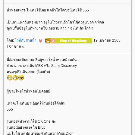
น้ำหอมเหรอ ไม่เคยใช้เลย แต่ถ้าโคโลญจน์เคยใช้ 555
เป็นคนแพ้กลิ่นหอมมาก อยู่ในโรงงานถ้าใครใช้คงดูแปลก ๆ พิกล
คุณปริ๊นซ์อยู่ในที่ทำงานใช้เลยครับ สาว ๆ จะได้เดินใกล้ ๆ
ดย:
ไวน์กับสายน้ำ
19 เมษายน 2565
15:18:18 น.
พี่อ้อชอบเดินตามกลิ่นผู้ชายใส่น้ำหอเหมือนกัน
ส่วน มากเวลาเดิน MBK หรือ Siam Discovery
หนุ่มๆฝรั่งเดินเยอะ. (ในอดีต)
ผู้ชายไทยใส่น้ำหอมไม่ค่อยมี
เค้าคงไม่เดินมาเฉียดให้รุ่นพี่อ้อได้กลิ่น
555
รุ่นน้องที่ทำงานก็ใช้ CK One ค่ะ
รุ่นพีอนี่อย่างแรง ใช้ Brut
ม่ไม่ใช้ แต่มักได้ของกำนันพวก Miss Dior