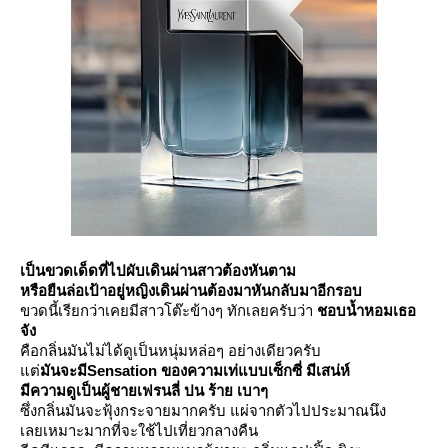
เป็นขวดเด็ดที่ไปผับเดินผ่านสาวต้องหันตาม
หรือยืนล่อเป้าอยู่หญิงเดินผ่านต้องมาหันกลับมาอีกรอบ
ขวดนี้เรียกว่าเคยมีสาวโต๊ะข้างๆ ทักเลยครับว่า
ชอบน้ำหอมเธอ
จัง
คือกลิ่นมันไม่ได้ดูเป็นหนุ่มหล่อๆ อย่างเดียวครับ
ต่
มันจะมีSensation ของความเท่แบบเซ็กซี่ มีเสน่ห์
มีความดูเป็นผู้ชายเฟรนลี่ ปน ร้าย เบาๆ
ซึ่งกลิ่นมันจะฟุ้งกระจายมากครับ แผ่จากตัวไปประมาณนึง
เลยเหมาะมากที่จะใช้ไปเที่ยวกลางคืน