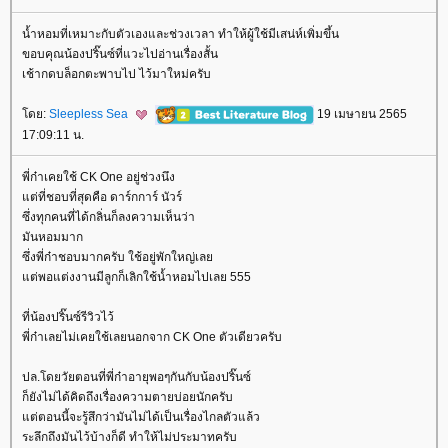
น้ำหอมที่เหมาะกับตัวเองและช่วงเวลา ทำให้ผู้ใช้มีเสน่ห์เพิ่มขึ้น
ขอบคุณน้องปริ๊นซ์ที่แวะไปอ่านเรื่องสั้น
เช้ากดบล็อกตะพาบไป ไว้มาใหม่ครับ
ดย:
Sleepless Sea
19 เมษายน 2565
17:09:11 น.
พี่ก๋าเคยใช้ CK One อยู่ช่วงนึง
ต่ที่ชอบที่สุดคือ ดาร์กการ์ นัวร์
ซึ่งทุกคนที่ได้กลิ่นก็ลงความเห็นว่า
มันหอมมาก
ซึ่งพี่ก๋าชอบมากครับ ใช้อยู่พักใหญ่เล
ต่พอแต่งงานมีลูกก็เลิกใช้น้ำหอมไปเลย 555
ที่น้องปริ๊นซ์รีวิวไว้
พี่ก๋าเลยไม่เคยใช้เลยนอกจาก CK One ตัวเดียวครับ
ปล.โดยวัยตอนที่พี่ก๋าอายุพอๆกันกับน้องปริ๊นซ์
ก็ยังไม่ได้คิดถึงเรื่องความตายบ่อยนักครับ
ต่ตอนนี้จะรู้สึกว่ามันไม่ได้เป็นเรื่องไกลตัวแล้ว
ระลึกถึงมันไว้บ้างก็ดี ทำให้ไม่ประมาทครับ