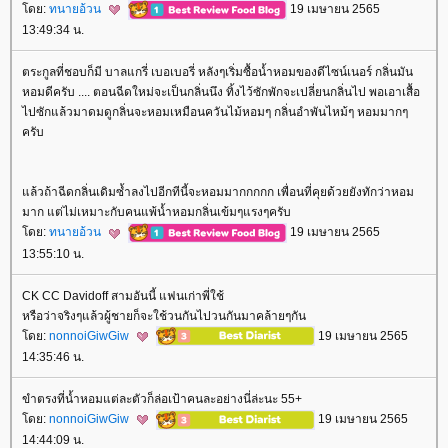
ดย:
ทนายอ้วน
19 เมษายน 2565
13:49:34 น.
ตระกูลที่ชอบก็มี บาลแกรี่ เบอเบอรี่ หลังๆเริ่มซื้อน้ำหอมของดีไซน์เนอร์ กลิ่นมัน
หอมดีครับ .... ตอนฉีดใหม่จะเป็นกลิ่นนึง ทิ้งไว้ซักพักจะเปลี่ยนกลิ่นไป พอเอาเสื้อ
ไปซักแล้วมาดมดูกลิ่นจะหอมเหมือนควันไม้หอมๆ กลิ่นอำพันไหม้ๆ หอมมากๆ
ครับ
ล้วถ้าฉีดกลิ่นเดิมซ้ำลงไปอีกทีนี้จะหอมมากกกกก เพื่อนที่คุยด้วยยังทักว่าหอม
มาก แต่ไม่เหมาะกับคนแพ้น้ำหอมกลิ่นเข้มๆแรงๆครับ
ดย:
ทนายอ้วน
19 เมษายน 2565
13:55:10 น.
CK CC Davidoff สามอันนี้ แฟนเก่าพี่ใช้
หรือว่าจริงๆแล้วผู้ชายก็จะใช้วนกันไปวนกันมาคล้ายๆกัน
ดย:
nonnoiGiwGiw
19 เมษายน 2565
14:35:46 น.
ขำตรงที่น้ำหอมแต่ละตัวก็ล่อเป้าคนละอย่างนี่ล่ะนะ 55+
ดย:
nonnoiGiwGiw
19 เมษายน 2565
14:44:09 น.