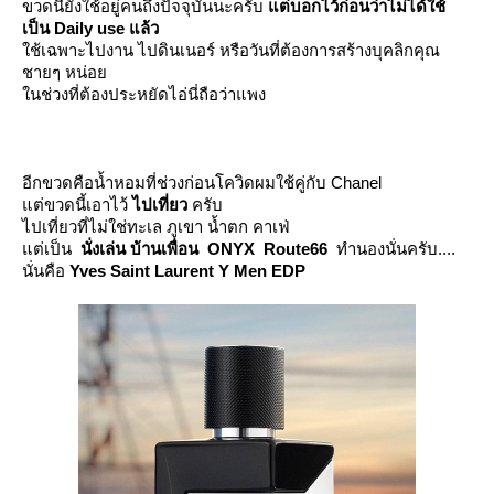
ขวดนี้ยังใช้อยู่คนถึงปัจจุบันนะครับ
ต่บอกไว้ก่อนว่าไม่ได้ใช้
เป็น Daily use แล้ว
ช้เฉพาะไปงาน ไปดินเนอร์ หรือวันที่ต้องการสร้างบุคลิกคุณ
ชายๆ หน่อ
นช่วงที่ต้องประหยัดไอ่นี่ถือว่าแพง
อีกขวดคือน้ำหอมที่ช่วงก่อนโควิดผมใช้คู่กับ Chanel
ต่ขวดนี้เอาไว้
ไปเที่ยว
ครับ
ไปเที่ยวที่ไม่ใช่ทะเล ภูเขา น้ำตก คาเฟ่
ต่เป็น
นั่งเล่น บ้านเพื่อน ONYX Route66
ทำนองนั่นครับ....
นั่นคือ
Yves Saint Laurent Y Men EDP