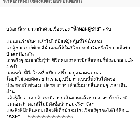
น้ำหอมที่ผมใช้ตั้งแต่ละอ่อนยันตอนนี้
บล๊อกนี้เรามาว่ากันด้วยเรื่องของ
"น้ำหอมผู้ชาย"
ครับ
น่นอนว่าจริงๆ แล้วไม่ได้มีแค่ผู้หญิงที่ใช้น้ำหอม
ต่ผู้ชายเราก็ต้องมีน้ำหอมใช้ในชีวิตประจำวันหรือโอกาสพิเศษ
บ้างเหมือนกัน
เอาจริงๆ ผมมาเริ่มรู้ว่า ชีวิตคนเราควรมีกลิ่นหอมก็ประมาณ ม.3-
4 ครับ
ก่อนหน้านี้คือวิ่งเหงื่อเปียกเปรี้ยวอยู่สนามฟุตบอล
ดยที่ไม่เคยคิดเลยว่าเราอยู่เปรี้ยวๆ แบบนี้ทั้งวันได้หรอ
ประกอบกับช่วง ม. ปลาย สาวๆ เค้าเริ่มมากลิ่นหอมๆ เวลาเดิน
ผ่าน
ล้วรู้สึกว่า เออ ถ้าเรามีความเดินผ่านแล้วหอมจางๆ บ้างก็คงดี
น่นอนว่า ตอนนี้ไม่มีตังซื้อน้ำหอมจริงๆ จัง ๆ
ละสิ่งที่มีกลิ่นหอมเดียวที่เด็กมัธยมโรงเรียนรัฐฯ จะได้ใช้คือ....
"AXE"
555555555555555555