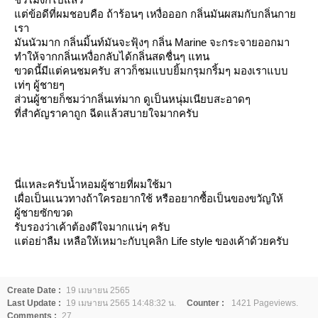
ต่ข้อดีที่ผมชอบคือ ถ้าร้อนๆ เหงื่อออก กลิ่นมันผสมกับกลิ่นกา
เรา
มันนัวมาก กลิ่นมิ้นท์มันจะฟุ้งๆ กลิ่น Marine จะกระจายออกมา
ทำให้จากกลิ่นเหงื่อกลับได้กลิ่นสดชื่นๆ แทน
ขวดนี้มีแต่คนชมครับ สาวก็ชมแบบยิ้มกรุมกริ้มๆ มองเราแบบ
เท่ๆ ผู้ชายๆ
ส่วนผู้ชายก็ชมว่ากลิ่นเท่มาก ดูเป็นหนุ่มเนียบสะอาดๆ
ที่สำคัญราคาถูก ฉีดแล้วสบายใจมากครับ
นี่แหละครับน้ำหอมผู้ชายที่ผมใช้มา
เผื่อเป็นแนวทางถ้าใครอยากใช้ หรืออยากซื้อเป็นของขวัญให้
ผู้ชายซักขวด
รับรองว่าเค้าต้องดีใจมากแน่ๆ ครับ
ต่อย่าลืม เหลือให้เหมาะกับบุคลิก Life style ของเค้าด้วยครับ
Create Date :
19 เมษายน 2565
Last Update :
19 เมษายน 2565 14:48:32 น.
Counter :
1421 Pageviews.
Comments :
27