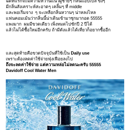
ฉีดทีแรกจะมีความหวานแนวผู้ชายๆ กลิ่นแอปเปิ้ล ขิงๆ
มีกลิ่นสังเคราะห์สะอาดๆ เคลิ้มๆ ที่ middle
ละพอเริ่มจาง ๆ จะเหลือกลิ่นหวานๆ น่าหลงไหล
ฟนคอมเม้นว่ากลิ่นนี้น่าเดินเข้ามาซุกมากอด 55555
พงมาก ผมมีขวดเดียว เพิ่งหมดไปซักปี 2 ปีได้
ล้วไม่ได้ซื้อใหม่อีกครับ ถ้ามีตังแล้วได้เที่ยวก็อยากซื้ออีก
ละสุดท้ายคือขวดปัจจุบันที่ใช้เป็น
Daily use
เพราะต้องลดค่าใช้จ่ายฟุ่งเฟือยลงไป
ถึงจะลดค่าใช้จ่าย แต่ความหล่อไม่ลดนะครับ 55555
Davidoff Cool Water Men