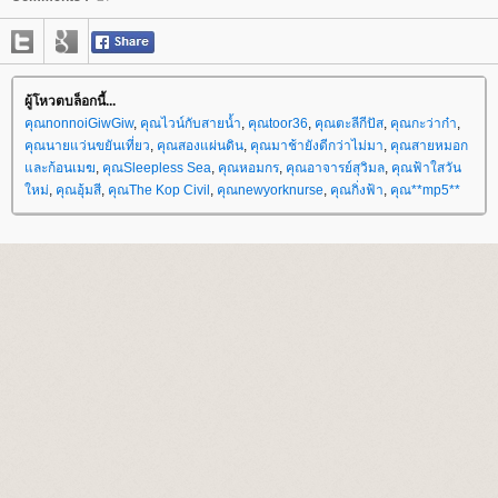
ผู้โหวตบล็อกนี้...
คุณnonnoiGiwGiw
,
คุณไวน์กับสายน้ำ
,
คุณtoor36
,
คุณตะลีกีปัส
,
คุณกะว่าก๋า
,
คุณนายแว่นขยันเที่ยว
,
คุณสองแผ่นดิน
,
คุณมาช้ายังดีกว่าไม่มา
,
คุณสายหมอก
ละก้อนเมฆ
,
คุณSleepless Sea
,
คุณหอมกร
,
คุณอาจารย์สุวิมล
,
คุณฟ้าใสวัน
หม่
,
คุณอุ้มสี
,
คุณThe Kop Civil
,
คุณnewyorknurse
,
คุณกิ่งฟ้า
,
คุณ**mp5**