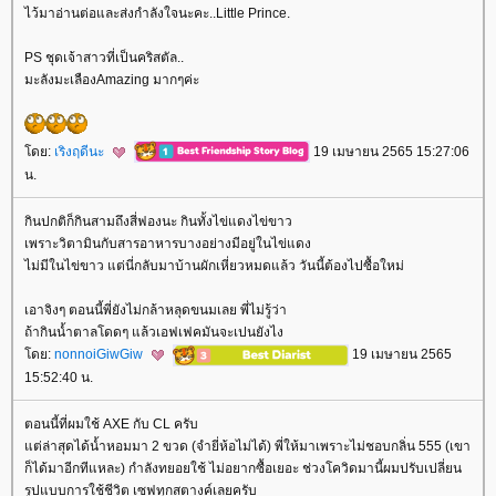
ไว้มาอ่านต่อและส่งกำลังใจนะคะ..Little Prince.
PS ชุดเจ้าสาวที่เป็นคริสตัล..
มะลังมะเลืองAmazing มากๆค่ะ
ดย:
เริงฤดีนะ
19 เมษายน 2565 15:27:06
น.
กินปกติก็กินสามถึงสี่ฟองนะ กินทั้งไข่แดงไข่ขาว
เพราะวิตามินกับสารอาหารบางอย่างมีอยู่ในไข่แดง
ไม่มีในไข่ขาว แต่นี่กลับมาบ้านผักเหี่ยวหมดแล้ว วันนี้ต้องไปซื้อใหม่
เอาจิงๆ ตอนนี้พี่ยังไม่กล้าหลุดขนมเลย พี่ไม่รู้ว่า
ถ้ากินน้ำตาลโดดๆ แล้วเอฟเฟคมันจะเปนยังไง
ดย:
nonnoiGiwGiw
19 เมษายน 2565
15:52:40 น.
ตอนนี้ที่ผมใช้ AXE กับ CL ครับ
ต่ล่าสุดได้น้ำหอมมา 2 ขวด (จำยี่ห้อไม่ได้) พี่ให้มาเพราะไม่ชอบกลิ่น 555 (เขา
ก็ได้มาอีกทีแหละ) กำลังทยอยใช้ ไม่อยากซื้อเยอะ ช่วงโควิดมานี้ผมปรับเปลี่ยน
รูปแบบการใช้ชีวิต เซฟทุกสตางค์เลยครับ