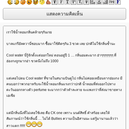
เราใช้น้ำหอมกลิ่นคล้ายๆกันเร
บาลแกรีอัลควานี่ชอบมาก ซื้อมาใช้ติดๆกัน 3 ขวด เลย ปกติไม่ใช้กลิ่นซ้ำนะ
Cool water นี่รู้จักตั้งแต่ออกใหม่ ตอนอยู่ปี 1 .... กลิ่นอมตะมาก ฮ่าๆๆๆๆๆๆๆ ที่
ฮ่องกงถูกมากอ่า ขวดนึงไม่ถึง 1000
ต่เคยไปดม Cool water ที่ขายในสนามบินดูไป กลิ่นไม่ค่อยเหมือนจากฮ่องกง มี
คนบอกว่าพวกอาหรับจะใช้น้ำหอมกลิ่นแรงกว่าปกติ น้ำหอมที่ส่งออกไปทาง
ตะวันออกกลางตัว perfume จะมากกว่าตัวทำละลาย จะแพงกว่าที่ส่งมาขายทาง
เอเชี
ต่มีกลิ่นนึงที่ไม่เคยใช้เลย คือ CK one เพราะ มนต์สิทธิ์ คำสร้อย เคยให้
สัมภาษณ์ว่าใช้กลิ่นนี้ .... ไม่ได้ Bullies ความเป็นอิสานนะ แต่รู้มานานแล้วว่า
สาวแตก !!!!!!