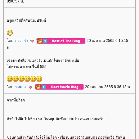
0:06:57 น.
อรุณสวัสดิ์ครับน้องปริ๊นซ์
ดย:
กะว่าก๋า
20 เมษายน 2565 6:15:15
น.
เขียนหนังสือเก่งแล้วยังเป้นนักโฆษราอีกนะเนี่
ไม่ธรรมดาเลยปริ้นนี่ 555
ดย:
หอมกร
20 เมษายน 2565 8:36:13 น.
จากที่บล็อก
ถ้าจำไม่ผิดไปเที่ยว รล. วันหยุดนักขัตฤกษ์ครับ คนเลยเยอะครับ
ขอบคุณสำหรับกำลังใจให้บล็อก - เรือรบหลวงจักรีนฤเบศร กองทัพเรือ สัตหีบ