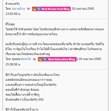
ด้วยนะครับ
ดย:
ทนายอ้วน
20 เมษายน 2565
13:55:09 น.
ที่ไปคุ
ไทยยังใช้ Soft power น้อย ไม่สนับสนุนอีกต่างหาก แต่ขนาดมิลลิออกมาเล่นเอง
ังขนาดนี้ ถ้ามีการสนับสนุนจะขนาดไหน
ผมนึกถึงหนังญี่ปุ่น เกาหลี ประโคมแหล่งท่องเที่ยวตรึม ทัวร์ตามรอยตรึม วัดคิ
มิโสะ การ์ตูนในโรงเรียน ถ้าไม่ได้ตั้งในแถบคันไซ เวลาทัศนศึกษาไปกันหลา
เรื่องเลย ของไทยยังตบกันแย่งผัวอยู่
ดย: คุณต่อ (
toor36
) 20 เมษายน 2565
15:38:08 น.
พี่ก๋าก็บอกไม่ถูกครับว่ามันเป็นกลิ่นแนวไหน
ต่สมัยก่อนมีคนบอกเยอะมากว่าหอม
ละคนที่บอกว่าหอมส่วนใหญ่เป็นกย์ครับ
ตอนนั้นพี่ก๋ายังหนุ่ม ยังผอม
ชอบใส่เสื้อบางๆ พลิ้วๆ ซีทรู
มีแต่คนคิดว่าเป็นเกย์ครับ 555
พี่ก๋าก็เป็นคนขับรถเร็วมาก