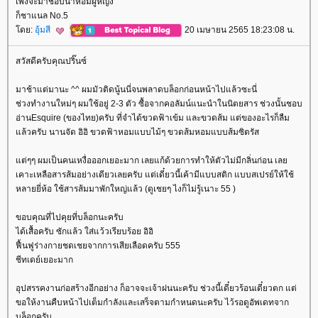
เพิ่งจะมาชอบน้ำหอมผู้หญิง
ก็ชาแนล No.5
ดย:
อุ้มสี
20 เมษายน 2565 18:23:08 น.
สวัสดีครับคุณปริ๊นซ์
มาช้าแต่มานะ ^^ ผมมัวติดนู้นนี่จนพลาดบล็อกก่อนหน้าไปแล้วซะนี่
ช่วงทำงานใหม่ๆ ผมใช้อยู่ 2-3 ตัว ซื้อจากคอลัมน์แนะนำในนิตยสาร ช่วงนั้นชอบ
อ่านEsquire (ของไทย)ครับ ที่จำได้ขวดฟ้าเข้ม และขวดส้ม แต่ของอะไรก็ลืม
ล้วครับ นานจัด อิอิ ขวดฟ้าหอมแบบไม้ๆ ขวดส้มหอมแบบส้มซิตรัส
ต่ๆๆ ผมเป็นคนเหงื่อออกเยอะมาก เลยแก้ด้วยการทำให้ตัวไม่มีกลิ่นก่อน เล
เคาะเหลือสารส้มอย่างเดียวเลยครับ แต่เดี๋ยวนี้เค้ามีแบบสติก แบบสเปรย์ให้ใช้
หลายยี่ห้อ ใช้สารส้มมาพักใหญ่แล้ว (ดูเชยๆ ไงก็ไม่รู้เนาะ 55 )
ขอบคุณที่ไปคุยที่บล็อกนะครับ
ได้เสื้อครับ ซักแล้ว ใส่แว้วเรียบร้อย อิอิ
ฟื้นฟูร่างกายชดเชยจากการเสียเลือดครับ 555
ชีทเดย์เยอะมาก
อุปสรรคงานก่อสร้างอีกอย่าง ก็อาจจะเจ้าฝนนะครับ ช่วงนี้เดี๋ยวร้อนเดี๋ยวตก แต่
ขอให้งานคืบหน้าไปเต็มกำลังและเสร็จตามกำหนดนะครับ ไว้รอดูอัพเดทจาก
บล็อกครับ