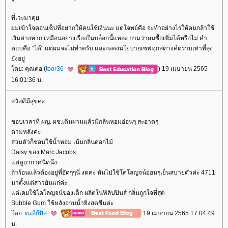
ที่เวะมาคุ
ผมเข้าใจคอนเซ็ปที่อยากให้คนใช้เงินนะ แต่โจทย์คือ จะทำอย่างไรให้คนกล้าใช้
เงินต่างหาก เหมือนอย่างเรื่องในบล็อกนี้แหละ ถามว่าผมซื้อเพิ่มได้หรือไม่ คำ
ตอบคือ "ได้" แต่ผมจะไม่ทำครับ และจะคงนโยบายเซฟทุกสตางค์ตราบเท่าที่ลุง
ังอยู่
ดย: คุณต่อ (
toor36
) 19 เมษายน 2565
16:01:36 น.
สวัสดีมีสุขค่ะ
ชอบเวลาที่ ผญ. ผช.เดินผ่านแล้วมีกลิ่นหอมอ่อนๆ สะอาดๆ
ตามหลังค่ะ
ส่วนตัวก็ชอบใช้น้ำหอม เน้นกลิ่นดอกไม้
Daisy ของ Marc Jacobs
ต่ดูอากาศนิดนึง
ถ้าร้อนแล้วต้องอยู่ที่อัดๆๆนี่ งดค่ะ หันไปใช้โคโลญจน์อ่อนๆเย็นสบายตัวค่ะ 4711
มาตั้งแต่สาวยันแก่ค่ะ
ต่เคยใช้โคโลญจน์ของเด็ก ผลิตในฟิลิปปินส์ กลิ่นถูกใจที่สุด
Bubble Gum ใช้หลังอาบน้ำยิ่งสดชื่นค่ะ
ดย:
ตะลีกีปัส
19 เมษายน 2565 17:04:49
น.