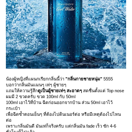
น้องผู้หญิงที่แผนกเรียกกลิ่นนี้ว่า
"กลิ่นกายชายหนุ่ม"
5555
บอกว่ากลิ่นมันแมนๆ เท่ๆ ผู้ชายๆ
ถมให้ความรู้สึก
ดูเป็นผู้ชายเท่ๆ สะอาดๆ
สดชื่นตั้งแต่ Top nose
ผมมี 2 ขวดครับ ขวด 100ml กับ 50ml
100ml เอาไว้ที่บ้าน ฉีดก่อนออกจากบ้าน ส่วน 50ml เอาไว้
กระเป๋า
เพื่อฉีดซ้ำตอนเย็นๆ ที่ต้องไปดินเนอร์ต่อ หรือมีเหตุต้องไปไหน
ต่อ
เพราะกลิ่นมันดี มันเท่ก็จริงครับ แต่กลิ่นมัน fade เร็ว ซัก 4-6
ชั่วโมงก็ไปแล้ว