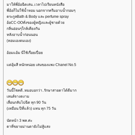
มาให้พี่อ้อฉีดเล่น..เวลาไปเรียนหนังสือ
พี่อ้อก็ไม่ใช้น้ำหอม นอกจากครีมอาบน้ำกอมๆ
ตระกูลBath & Body และ perfume spray
อ้อCC-OOทั่งของผู้หญิงและผู้ชายด้ว
กลิ่นอ่อนๆใกล้เคียงกัน
หลังอาบน้ำก่อนนอน
(หอมเองดมเอง)
อ้อมแอ้ม นี่ใช้เรื่อยเปื่อ
ต่อุ้มสี หนักหน่อย เล่นของแพง Chanel No.5
วันนี้โชคดี..หมอบอกว่า..รักษาสายตาได้ดีมาก
เลนส์จางดงาม
เลื่อนกลับไปฉีด ทุก 90 วัน
(เหมือน ปีที่แล้ว) แทน ทุก 75 วัน
นัดหน้า 3 พค.ค่ะ
ตาที่ขยายม่านตายังไม่สู้แสง