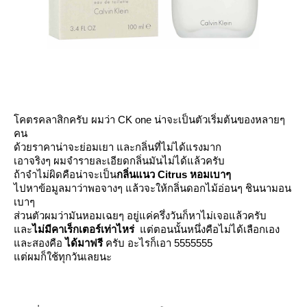
คตรคลาสิกครับ ผมว่า CK one น่าจะเป็นตัวเริ่มต้นของหลายๆ
คน
ด้วยราคาน่าจะย่อมเยา และกลิ่นที่ไม่ได้แรงมาก
เอาจริงๆ ผมจำรายละเอียดกลิ่นมันไม่ได้แล้วครับ
ถ้าจำไม่ผิดคือน่าจะเป็น
กลิ่นแนว Citrus หอมเบาๆ
ไปหาข้อมูลมาว่าพอจางๆ แล้วจะให้กลิ่นดอกไม้อ่อนๆ ชินนามอน
เบาๆ
ส่วนตัวผมว่ามันหอมเฉยๆ อยู่แค่ครึ่งวันก็หาไม่เจอแล้วครับ
ละ
ไม่มีคาเร็กเตอร์เท่าไหร่
ต่ตอนนั้นหนึ่งคือไม่ได้เลือกเอง
ละสองคือ
ได้มาฟรี
ครับ อะไรก็เอา 5555555
ต่ผมก็ใช้ทุกวันเลยนะ