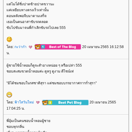
ต่ไมไ่ด้ซิ่งปาดซ้ายปาดขวานะ
ค่เหยียบทางตรงเร็วเท่านั้น
ตอนหลังพอจีบมาดามเสร็จ
เธอเป็นคนอาสาขับรถตลอด
ขับไปขับมาจนพี่ก๋าเลิกขับรถไปเลย 555
ดย:
กะว่าก๋า
20 เมษายน 2565 16:12:58
น.
ผู้ชายใช้น้ำหอมก็ดูจะสำอางหน่อย ๆ หรือเปล่า 555
ชอบสะสมขวดน้ำหอมค่ะ ดูหรู ดูงาม ดีไซน์เท่
"มิได้ชมชอบในรสชาติสุรา แต่ชมชอบบรรยากาศการร่ำสุรา"
ดย:
ฟ้าใสวันใหม่
20 เมษายน 2565
17:04:25 น.
พี่อุ้มเป็นคนชอบน้ำหอมผู้ชา
ชอบทุกกลิ่น