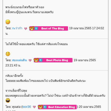
พระนั่งบนกองไฟหรือเผาตัวเอง
มีทั้งพระญี่ปุ่นและพระวียดนามเลยครับ
ดย:
กะว่าก๋า
19 เมษายน 2565 17:24:02
น.
ไม่ได้ใช้น้ำหอมเลยครับ ใช้แต่สารส้มแท่งโรลออน
ดย:
สองแผ่นดิน
19 เมษายน 2565
23:21:43 น.
กลับมาอีกครั้ง
อยยยย ผมพิมพ์อะไรของผมลงไป แป้นพิมพ์อักษรมันติดกันล่ะนะ
จากบล็อกที่ไปคุ
ผมเคยพูดแบบนั้นด้วยเหรอครับ? ไม่น่าใช่นะ แต่ถ้ามันเข้าทางก็ยินดีด้วยนะครับ
ดย: คุณต่อ (
toor36
) 20 เมษายน 2565