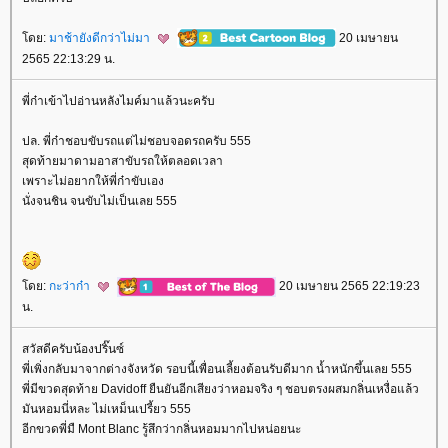
ดย:
มาช้ายังดีกว่าไม่มา
20 เมษายน
2565 22:13:29 น.
พี่ก๋าเข้าไปอ่านหลังไมค์มาแล้วนะครับ
ปล. พี่ก๋าชอบขับรถแต่ไม่ชอบจอดรถครับ 555
สุดท้ายมาดามอาสาขับรถให้ตลอดเวลา
เพราะไม่อยากให้พี่ก๋าขับเอง
นั่งจนชิน จนขับไม่เป็นเลย 555
ดย:
กะว่าก๋า
20 เมษายน 2565 22:19:23
น.
สวัสดีครับน้องปริ๊นซ์
พี่เพิ่งกลับมาจากต่างจังหวัด รอบนี้เพื่อนเลี้ยงต้อนรับดีมาก น้ำหนักขึ้นเลย 555
พี่มีขวดสุดท้าย Davidoff ยืนยันอีกเสียงว่าหอมจริง ๆ ชอบตรงผสมกลิ่นเหงื่อแล้ว
มันหอมนี่หละ ไม่เหม็นเปรี้ยว 555
อีกขวดพี่มื Mont Blanc รู้สึกว่ากลิ่นหอมมากไปหน่อยนะ