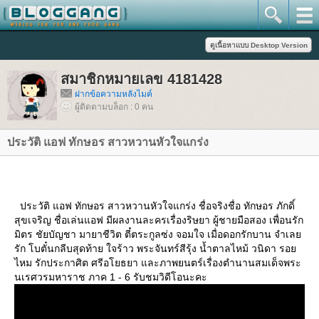
สมาชิกหมายเลข 4181428
ฝากข้อความหลังไมค์
ผู้ติดตามบล็อก : 0 คน
ประวัติ แอฟ ทักษอร สาวหวานหัวใจแกร่ง
ประวัติ แอฟ ทักษอร สาวหวานหัวใจแกร่ง ชื่อจริงชื่อ ทักษอร ภักดิ์
สุขเจริญ ชื่อเล่นแอฟ มีผลงานละครเรื่องริษยา ผู้ชายมือสอง เพื่อนรัก
มิตร ชัยบัญชา มายาชีวิต ตี๋ตระกูลซ่ง จอมใจ เมื่อดอกรักบาน จำเล
รัก โบตั๋นกลีบสุดท้าย ใจร้าว พระจันทร์สีรุ้ง น้ำตาลไหม้ วนิดา รอ
ไหม รักประกาศิต ศรีอโยธยา และภาพยนตร์เรื่องตำนานสมเด็จพระ
นเรศวรมหาราช ภาค 1 - 6 รับชมวิดีโอนะคะ