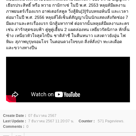
เธียรประสิทธิ์ หรือ หวาย กามิกาเซ่ ในปี พ.ศ. 2553 หลุยส์มีผลงาน
ภาพยนตร์เรื่องแรก อาฟเตอร์สคูล วิ่งสู้ฝัน[3]รับบทจอห์นนี่ และเวลา
ต่อมาในปี พ.ศ. 2556 หลุยส์ได้เซ็นต์สัญญาเป็นนักแสดงสังกัดช่อง 7
มีผลงานละครเรื่องแรก นักสู้มหากาฬ ต่อจากนั้นหลุยส์มีผลงานละคร
เช่น ล่ารักสุดขอบฟ้า คู่หูคู่เฮื้ยน 2 แผดล่องหน เหยี่ยวรัตนิกาล หักลิ้น
ช้าง เหนี่ยวหัวใจสุดไกปืน ชาติลำชี ในคืนหนาว แสงดาวยังอุ่น ไฟ
หิมะ สุภาพบุรุษจอมโจร ในตอนดวงใจขบถ สิ่งห์สั่งป่า ทะเลเดือด
ละขวางทางปืน
Create Date :
07 ธันวาคม 2567
Last Update :
7 ธันวาคม 2567 11:20:07 น.
Counter :
571 Pageviews.
Comments :
0