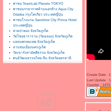
พาชม TeamLab Planets TOKYO
พาชมบรรยากาศด้านนอกห้าง Aqua City
Odaiba กรุงโตเกียว ประเทศญี่ปุ่น
พาชมโรงแรม Sanshine City Prince Hotel
ประเทศญี่ปุ่น
หาดป่าตอง จังหวัดภูเก็ต
วัดไชยธาราราม (วัดฉลอง) จังหวัดภูเก็ต
หลมพรหมเทพ จังหวัดภูเก็ต
ลานชมเมืองนครภูเก็ต
วัดเขารังสามัคคีธรรม จังหวัดภูเก็ต
ศูนย์วัฒนธรรมไทย-จีน จังหวัดอุดรธานี
พระบรมธาตุธรรมเจดีย์ วัดโพธิสมภรณ์
จังหวัดอุดรธานี
กราบสักการะศาลหลักเมืองอุดรธานี
Create Date : 
พิพิธภัณฑ์ธรรมเจดีย์ หลวงตามหาบัว ญาณสัม
Last Update : 
Counter : 1470
ปันโน
กราบสักการะวัดสมหวังวนาราม จังหวัด
สุราษฎร์ธานี
ad
กราบสักการะพระธาตถศรีสุราษฎร์
พาชมวัดพัฒนาราม จังหวัดสุราษฎร์ธานี