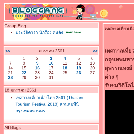
Group Blog
เทศกาลเที่ยวเม
ประวัติดารา นักร้อง คนดัง
เทศกาลเที่ย
<<
มกราคม 2561
>>
1
2
3
4
5
6
กรุงเทพมหาน
7
8
9
10
11
12
13
สุพรรณหงส์ 
14
15
16
17
18
19
20
21
22
23
24
25
26
27
ต่าง ๆ
28
29
30
31
รับชมวิดีโอได้
18 มกราคม 2561
เทศกาลเที่ยวเมืองไทย 2561 (Thailand
Tourism Festival 2018) สวนลุมพีนี
กรุงเทพมหานคร
All Blogs