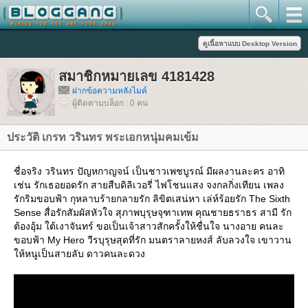
สมาชิกหมายเลข 4181428
ฝากข้อความหลังไมค์
ผู้ติดตามบล็อก : 0 คน
ประวัติ เกรท วรินทร พระเอกหนุ่มคมเข้ม
ชื่อจริง วรินทร ปัญหกาญจน์ เป็นชาวเพชบูรณ์ มีผลงานละคร อาทิ
เช่น รักเธอยอดรัก สายสืบดิลิเวอรี่ ไฟโชนแสง จงกลกิ่งเทียน เพลง
รักริมขอบฟ้า กุหลาบร้ายกลายรัก ลิขิตเสน่หา เล่ห์ร้อยรัก The Sixth
Sense สื่อรักสัมผัสหัวใจ สุภาพบุรุษจุฑาเทพ คุณชายธราธร สามี รัก
ต้องอุ้ม ใต้เงาจันทร์ ขอเป็นเจ้าสาวสักครั้งให้ชื่นใจ นางอาย คนละ
ขอบฟ้า My Hero วีรบุรุษสุดที่รัก มนตราลายหงส์ ลับลวงใจ เขาวาน
ห้หนูเป็นสายลับ ดาวคนละดวง