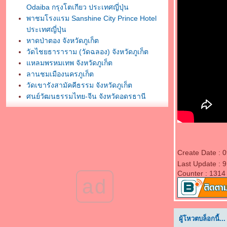
Odaiba กรุงโตเกียว ประเทศญี่ปุ่น
พาชมโรงแรม Sanshine City Prince Hotel
ประเทศญี่ปุ่น
หาดป่าตอง จังหวัดภูเก็ต
วัดไชยธาราราม (วัดฉลอง) จังหวัดภูเก็ต
หลมพรหมเทพ จังหวัดภูเก็ต
ลานชมเมืองนครภูเก็ต
วัดเขารังสามัคคีธรรม จังหวัดภูเก็ต
ศูนย์วัฒนธรรมไทย-จีน จังหวัดอุดรธานี
พระบรมธาตุธรรมเจดีย์ วัดโพธิสมภรณ์
จังหวัดอุดรธานี
กราบสักการะศาลหลักเมืองอุดรธานี
พิพิธภัณฑ์ธรรมเจดีย์ หลวงตามหาบัว ญาณสัม
ปันโน
Create Date : 
กราบสักการะวัดสมหวังวนาราม จังหวัด
Last Update : 
Counter : 1314
สุราษฎร์ธานี
ad
กราบสักการะพระธาตถศรีสุราษฎร์
พาชมวัดพัฒนาราม จังหวัดสุราษฎร์ธานี
กราบสักการะศาลหลักเมืองสุราษฎร์ธานี
พาไปสักการะสิ่งศักดิ์สิทธิ์พญาเต่างอย จังหวัด
ผู้โหวตบล็อกนี้...