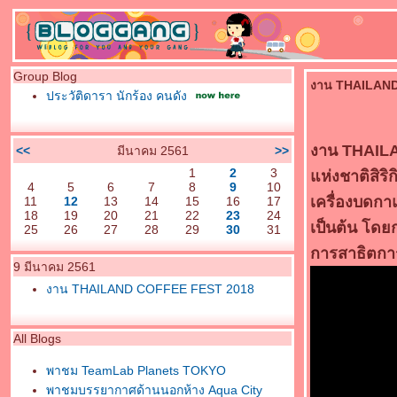
Group Blog
งาน THAILAN
ประวัติดารา นักร้อง คนดัง
งาน THAILA
<<
มีนาคม 2561
>>
1
2
3
ห่งชาติสิริ
4
5
6
7
8
9
10
เครื่องบดกา
11
12
13
14
15
16
17
18
19
20
21
22
23
24
เป็นต้น โดย
25
26
27
28
29
30
31
การสาธิตการซ
9 มีนาคม 2561
งาน THAILAND COFFEE FEST 2018
All Blogs
พาชม TeamLab Planets TOKYO
พาชมบรรยากาศด้านนอกห้าง Aqua City