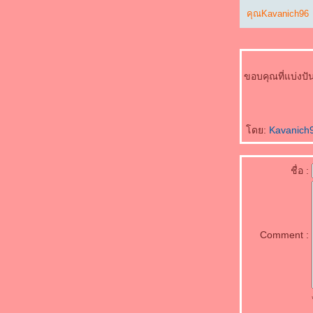
สกลนคร
คุณKavanich96
วัดถ้ำภูผาแด่น สกลนคร วัดสวยระดับประเทศ
นภาคอีสาน
ประวัติ บอย ปกรณ์ หนุ่มหล่อมาดเซอร์สา
เกรียนฮา
ขอบคุณที่แบ่งปั
ุรวมภาพ ซุซี่ สุษิรา แน่นหนา หุ่นสวยสุดแซ่บ
ประวัติ ซูซี่ สุษิรา แม่มะลิ หรือท้าวทองกีบม้า
นพรหมลิขิต
ประวัติ แทน แทนตะวัน ดาราหนุ่มหล่อนักกีฬา
ดย:
Kavanich
ที่เท่สุดๆ
ประวัติ ริส วิชญพงศ์ หนุ่มหล่อหน้าใสและสุด
ชื่อ :
น่ารัก
ประวัติ ภูมิ เกียรติภูมิ Smart Boy สุดน่ารัก
ประวัติ เกรซ บุศรินทร์ สาวหน้าหวานออร่า
สวยเวอร์
ประวัติ กานต์ ณัฐชา สาวสวยยิ้มเก่งและน่ารัก
Comment :
ประวัติ สกาย มาเรีย นางเอกสาวสวยดาวรุ่งพุ่ง
รง
ประวัติ Joan of Arc วีรสตรีผู้ยึดมั่นและศรัทธา
นพระเจ้า
ประวัติ เจนนี่ ชยิสรา ดาราสาวรุ่นใหม่สวยคม