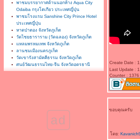
พาชมบรรยากาศด้านนอกห้าง Aqua City
Odaiba กรุงโตเกียว ประเทศญี่ปุ่น
พาชมโรงแรม Sanshine City Prince Hotel
ประเทศญี่ปุ่น
หาดป่าตอง จังหวัดภูเก็ต
วัดไชยธาราราม (วัดฉลอง) จังหวัดภูเก็ต
หลมพรหมเทพ จังหวัดภูเก็ต
ลานชมเมืองนครภูเก็ต
วัดเขารังสามัคคีธรรม จังหวัดภูเก็ต
Create Date : 
ศูนย์วัฒนธรรมไทย-จีน จังหวัดอุดรธานี
Last Update : 
พระบรมธาตุธรรมเจดีย์ วัดโพธิสมภรณ์
Counter : 1376
จังหวัดอุดรธานี
กราบสักการะศาลหลักเมืองอุดรธานี
พิพิธภัณฑ์ธรรมเจดีย์ หลวงตามหาบัว ญาณสัม
ปันโน
กราบสักการะวัดสมหวังวนาราม จังหวัด
ขอบคุณครับ
สุราษฎร์ธานี
ad
กราบสักการะพระธาตถศรีสุราษฎร์
พาชมวัดพัฒนาราม จังหวัดสุราษฎร์ธานี
กราบสักการะศาลหลักเมืองสุราษฎร์ธานี
ดย:
Kavanich