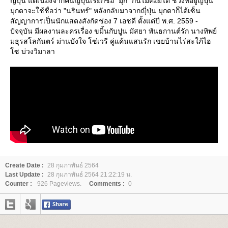
ญี่ปุ่น แต่เนื่องจากคนญี่ปุ่นเรียกชื่อ “มุก” กันไม่ค่อยได้ ช่วงที่อยู่ญี่ปุ่น
มุกดาจะใช้ชื่อว่า "นรินทร์" หลังกลับมาจากญุี่ปุ่น มุกดาก็ได้เซ็น
สัญญาการเป็นนักแสดงสังกัดช่อง 7 เอชดี ตั้งแต่ปี พ.ศ. 2559 -
ปัจจุบัน มีผลงานละครเรื่อง ขมิ้นกับปูน มัสยา พันธกานต์รัก นางทิพย์
มธุรสโลกันตร์ ม่านบังใจ โซ่เวรี คู่แค้นแสนรัก เขยบ้านไร่สะใภ้ไฮ
ซ บ่วงวิมาลา
Create Date :
28 กุมภาพันธ์ 2564
Last Update :
28 กุมภาพันธ์ 2564 21:22:19 น.
Counter :
926 Pageviews.
Comments :
0