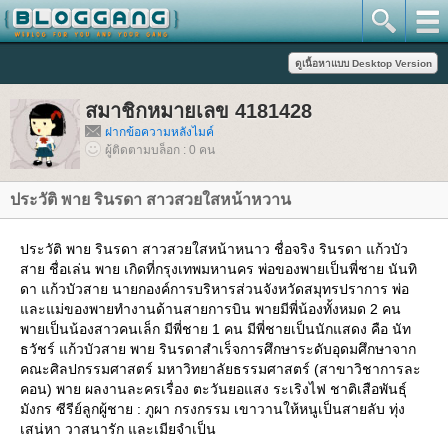
สมาชิกหมายเลข 4181428
ฝากข้อความหลังไมค์
ผู้ติดตามบล็อก : 0 คน
ประวัติ พาย รินรดา สาวสวยใสหน้าหวาน
ประวัติ พาย รินรดา สาวสวยใสหน้าหนาว ชื่อจริง รินรดา แก้วบัว
สาย ชื่อเล่น พาย เกิดที่กรุงเทพมหานคร พ่อของพายเป็นพี่ชาย นันทิ
ดา แก้วบัวสาย นายกองค์การบริหารส่วนจังหวัดสมุทรปราการ พ่อ
ละแม่ของพายทำงานด้านสายการบิน พายมีพี่น้องทั้งหมด 2 คน
พายเป็นน้องสาวคนเล็ก มีพี่ชาย 1 คน มีพี่ชายเป็นนักแสดง คือ นัท
ธวัชร์ แก้วบัวสาย พาย รินรดาสำเร็จการศึกษาระดับอุดมศึกษาจาก
คณะศิลปกรรมศาสตร์ มหาวิทยาลัยธรรมศาสตร์ (สาขาวิชาการละ
คอน) พาย ผลงานละครเรื่อง ตะวันยอแสง ระเริงไฟ ชาติเสือพันธุ์
มังกร ซีรีย์ลูกผู้ชาย : ภูผา กรงกรรม เขาวานให้หนูเป็นสายลับ ทุ่ง
เสน่หา วาสนารัก และเมียจำเป็น