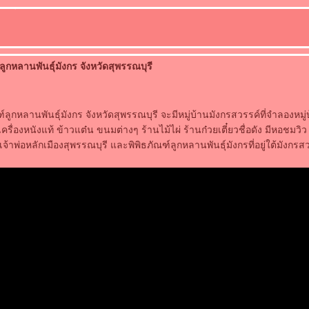
ูกหลานพันธุ์มังกร จังหวัดสุพรรณบุรี
ูกหลานพันธุ์มังกร จังหวัดสุพรรณบุรี จะมีหมู่บ้านมังกรสวรรค์ที่จำลองหมู่บ
ครื่องหนังแท้ ข้าวแต๋น ขนมต่างๆ ร้านไม้ไผ่ ร้านก๋วยเตี๋ยวชื่อดัง มีหอชมวิว
จ้าพ่อหลักเมืองสุพรรณบุรี และพิพิธภัณฑ์ลูกหลานพันธุ์มังกรที่อยู่ใต้มังกรส