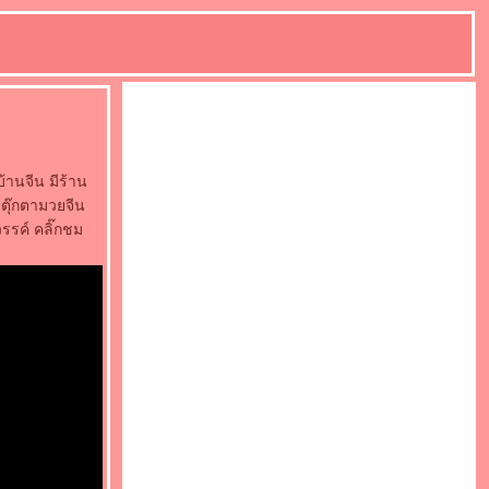
้านจีน มีร้าน
 ตุ๊กตามวยจีน
วรรค์ คลิ๊กชม