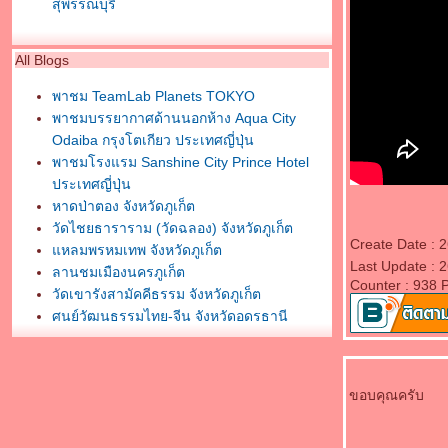
สุพรรณบุรี
All Blogs
พาชม TeamLab Planets TOKYO
พาชมบรรยากาศด้านนอกห้าง Aqua City
Odaiba กรุงโตเกียว ประเทศญี่ปุ่น
พาชมโรงแรม Sanshine City Prince Hotel
ประเทศญี่ปุ่น
หาดป่าตอง จังหวัดภูเก็ต
วัดไชยธาราราม (วัดฉลอง) จังหวัดภูเก็ต
Create Date : 
หลมพรหมเทพ จังหวัดภูเก็ต
Last Update : 
ลานชมเมืองนครภูเก็ต
Counter : 938 
วัดเขารังสามัคคีธรรม จังหวัดภูเก็ต
ศูนย์วัฒนธรรมไทย-จีน จังหวัดอุดรธานี
พระบรมธาตุธรรมเจดีย์ วัดโพธิสมภรณ์
จังหวัดอุดรธานี
กราบสักการะศาลหลักเมืองอุดรธานี
ขอบคุณครับ
พิพิธภัณฑ์ธรรมเจดีย์ หลวงตามหาบัว ญาณสัม
ปันโน