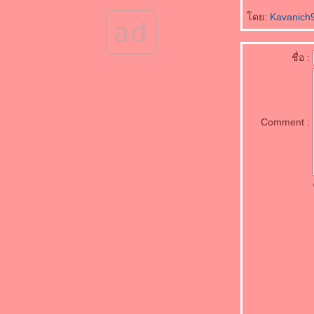
กราบสักการะวัดสมหวังวนาราม จังหวัด
สุราษฎร์ธานี
ดย:
Kavanich
ad
กราบสักการะพระธาตถศรีสุราษฎร์
พาชมวัดพัฒนาราม จังหวัดสุราษฎร์ธานี
ชื่อ :
กราบสักการะศาลหลักเมืองสุราษฎร์ธานี
พาไปสักการะสิ่งศักดิ์สิทธิ์พญาเต่างอย จังหวัด
สกลนคร
วัดถ้ำภูผาแด่น สกลนคร วัดสวยระดับประเทศ
Comment :
นภาคอีสาน
ประวัติ บอย ปกรณ์ หนุ่มหล่อมาดเซอร์สา
เกรียนฮา
ุรวมภาพ ซุซี่ สุษิรา แน่นหนา หุ่นสวยสุดแซ่บ
ประวัติ ซูซี่ สุษิรา แม่มะลิ หรือท้าวทองกีบม้า
นพรหมลิขิต
ประวัติ แทน แทนตะวัน ดาราหนุ่มหล่อนักกีฬา
ที่เท่สุดๆ
ประวัติ ริส วิชญพงศ์ หนุ่มหล่อหน้าใสและสุด
น่ารัก
ประวัติ ภูมิ เกียรติภูมิ Smart Boy สุดน่ารัก
ประวัติ เกรซ บุศรินทร์ สาวหน้าหวานออร่า
สวยเวอร์