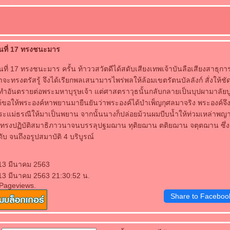
อนที่ 17 ทรงชนะมาร
นที่ 17 ทรงชนะมาร ครั้น ท้าววสวัตดีได้สดับเสียงเทพเจ้าบันลือเสียงสาธุกา
าจะทรงตรัสรู้ จึงได้เรียกพลเสนามารไพร่พลให้ล้อมเขตรัตนบัลลังก์ สั่งให
ยทำอันตรายต่อพระมหาบุรุษเจ้า แต่ศาสตราวุธนั้นกลับกลายเป็นบุปผามาลัย
ให้พระองค์หาพยานมายืนยันว่าพระองค์ได้บำเพ็ญกุศลมาจริง พระองค์จึง
ระแม่ธรณีให้มาเป็นพยาน จากนั้นนางก็ปล่อยม้วนผมบีบน้ำให้ท่วมเหล่าพ
์ทรงปฏิบัติสมาธิภาวนาจนบรรลุปฐมฌาน ทุติยฌาน ตติยฌาน จตุตฌาน ซึ่งเ
ับ จนถึงอรูปสมาบัติ 4 บริบูรณ์
 13 มีนาคม 2563
 13 มีนาคม 2563 21:30:52 น.
 Pageviews.
Share to Faceboo