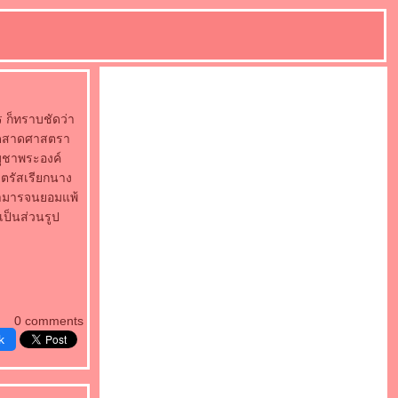
ร ก็ทราบชัดว่า
้ชัดสาดศาสตรา
บูชาพระองค์
ตรัสเรียกนาง
ญามารจนยอมแพ้
ป็นส่วนรูป
0 comments
k