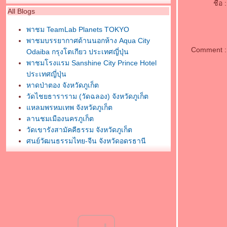
ชื่อ :
All Blogs
พาชม TeamLab Planets TOKYO
พาชมบรรยากาศด้านนอกห้าง Aqua City
Comment :
Odaiba กรุงโตเกียว ประเทศญี่ปุ่น
พาชมโรงแรม Sanshine City Prince Hotel
ประเทศญี่ปุ่น
หาดป่าตอง จังหวัดภูเก็ต
วัดไชยธาราราม (วัดฉลอง) จังหวัดภูเก็ต
หลมพรหมเทพ จังหวัดภูเก็ต
ลานชมเมืองนครภูเก็ต
วัดเขารังสามัคคีธรรม จังหวัดภูเก็ต
ศูนย์วัฒนธรรมไทย-จีน จังหวัดอุดรธานี
พระบรมธาตุธรรมเจดีย์ วัดโพธิสมภรณ์ จังหวัด
อุดรธานี
กราบสักการะศาลหลักเมืองอุดรธานี
พิพิธภัณฑ์ธรรมเจดีย์ หลวงตามหาบัว ญาณสัม
ปันโน
กราบสักการะวัดสมหวังวนาราม จังหวัด
สุราษฎร์ธานี