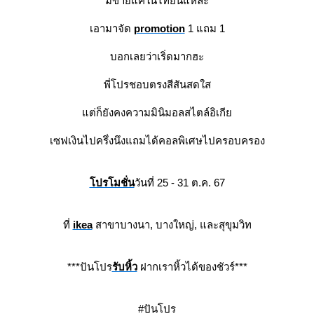
มีขายแค่ในไทยนี่แหละ
เอามาจัด
promotion
1 แถม 1
บอกเลยว่าเริ่ดมากฮะ
พี่โปรชอบตรงสีสันสดใส
ต่ก็ยังคงความมินิมอลสไตล์อิเกี
เซฟเงินไปครึ่งนึงแถมได้คอลพิเศษไปครอบครอง
ปรโมชั่น
วันที่ 25 - 31 ต.ค. 67
ที่
ikea
สาขาบางนา, บางใหญ่, และสุขุมวิท
***ปันโปร
รับหิ้ว
ฝากเราหิ้วได้ของชัวร์***
#ปันโปร