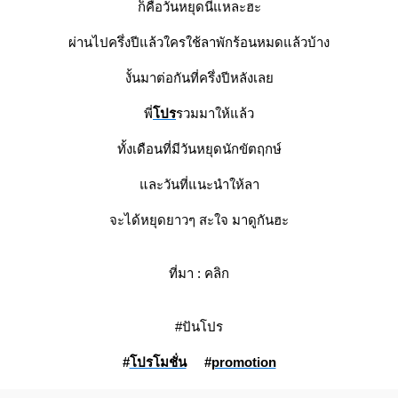
ก็คือวันหยุดนี่แหละฮะ
ผ่านไปครึ่งปีแล้วใครใช้ลาพักร้อนหมดแล้วบ้าง
งั้นมาต่อกันที่ครึ่งปีหลังเล
พี่
ปร
รวมมาให้แล้ว
ทั้งเดือนที่มีวันหยุดนักขัตฤกษ์
ละวันที่แนะนำให้ลา
จะได้หยุดยาวๆ สะใจ มาดูกันฮะ
ที่มา :
คลิก
#ปันโปร
#
ปรโมชั่น
#
promotion