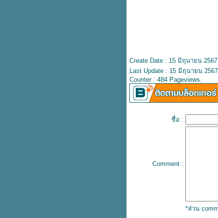
ขาดแคลน
Watsons ชิ้นที่สอง 1.-
ชาไทยครีมชีส TrueCoffee ซื้อ 1
ถม 1
REV RUNNR ช้อปคุ้ม รับส่วนลด
สูงสุด 1,200.-
Create Date : 15 มิถุนายน 2567
มาทำความรู้จักยาดมแบรนด์ หงษ์
Last Update : 15 มิถุนายน 2567
Counter : 484 Pageviews.
ไทย กัน
บัตร Rabbit ลายใหม่ น้องหมูเด้ง
8 แอปเช็กค่าฝุ่น PM2.5 เตรียม
รับมือก่อนออกบ้าน
ชื่อ :
ทุกวันอังคาร KFC 10 ชิ้น 199.-
รับฟรีเฟรนช์ฟรายส์ทองคำลัคกี้
อัปเดตราคา 12 แอปสตรีมมิ่ง ฉบับ
ต้นปี 68
รวมพิพิธภัณฑ์เข้าฟรีวันเด็ก
Comment :
รวมของฟรีวันเด็ก
ถ้าโดนมิจเอาบัตรไปรูด ธนาคารจะ
รับผิดชอบ
วันเด็กนี้ท้องฟ้าจำลอง ให้เด็กเข้าฟรี
*ส่วน comm
รู้ไว้ชีวิตง่ายขึ้น How to ยื่นภาษี