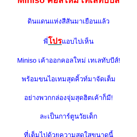
Miniso คอลใหม่ เทเลทับบีส์
ดินแดนแห่งสีสันมาเยือนแล้ว
ปร
พี่
อบไปเห็น
Miniso เค้าออกคอลใหม่ เทเลทับบีส์!
พร้อมขนไอเทมสุดคิ้วท์มาจัดเต็ม
อย่างพวกกล่องจุ่มสุดฮิตเค้าก็มี!
ละเป็นการ์ตูนวัยเด็ก
ที่เต็มไปด้วยความสดใสขนาดนี้