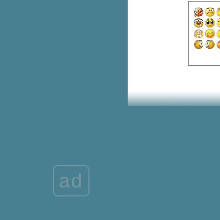
ออนไลน์
บุฟเฟต์หนังสือนายอินทร์ หยิบ
หนังสือได้ไม่อั้น
บริจาคของขวัญวันเด็ก เพื่อส่งต่อให้
น้องที่ขาดแคลน ในพื้นที่จังหวัด
ชายแดนภาคใต้
บริจาคครีมบำรุงผิว เพื่อส่งต่อให้
น้องๆบนดอ
รวม 10 เบอร์โทรฉุกเฉินใช้ช่วงปี
หม่
รวมเมคอัพ Watsons ลดสูงสุด 40%
ซอฟต์เสิร์ฟซีเรียลมิลค์ รสพิเศษ
เฉพาะที่เขาใหญ่
ซอฟต์เสิร์ฟซีเรียลมิลค์ รสพิเศษ
เฉพาะที่เขาใหญ่
รวมคาเฟ่สัตว์เลี้ยงเข้าได้ ถูกใจแม่
ลูกติดแกลม
ad
AIS Serenade มีให้ยืมพาวเวอร์
บงค์ไปชาร์จฟรีๆ
8 จุดในรถที่ควรเช็กก่อนออกทริป
ต่างจังหวัด