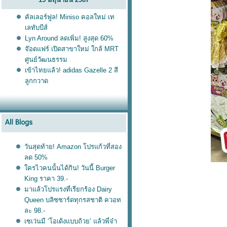
คัลเลอร์ฟูล! Miniso คอลใหม่ เท
เลทับบีส์
Lyn Around ลดเพิ่ม! สูงสุด 60%
จ๊อดแฟร์ เปิดสาขาใหม่ ใกล้ MRT
ศูนย์วัฒนธรรม
เข้าไทยแล้ว! adidas Gazelle 2 สี
ลูกกวาด
วันสุดท้าย! Amazon โปรแก้วที่สอง
ลด 50%
ครไวคนนั้นได้กิน! วันนี้ Burger
King ราคา 39.-
มาแล้วโปรแรงที่เรียกร้อง Dairy
Queen บลิซซาร์ดทุกรสชาติ ควอท
ละ 98.-
เซเว่นมี ‘โอเด้งแบบถ้วย’ แล้วพี่จ๋า