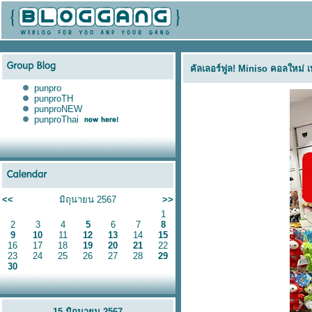
คัลเลอร์ฟูล! Miniso คอลใหม่ เท
punpro
punproTH
punproNEW
punproThai
<<
มิถุนายน 2567
>>
1
2
3
4
5
6
7
8
9
10
11
12
13
14
15
16
17
18
19
20
21
22
23
24
25
26
27
28
29
30
15 มิถุนายน 2567