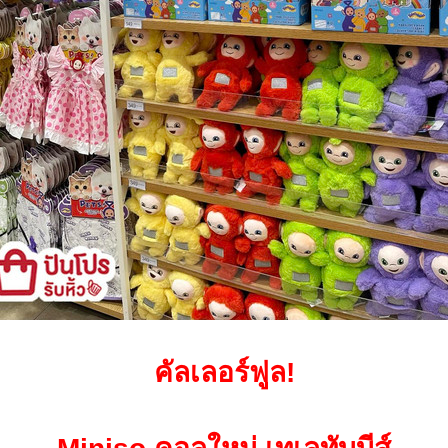
คัลเลอร์ฟูล!