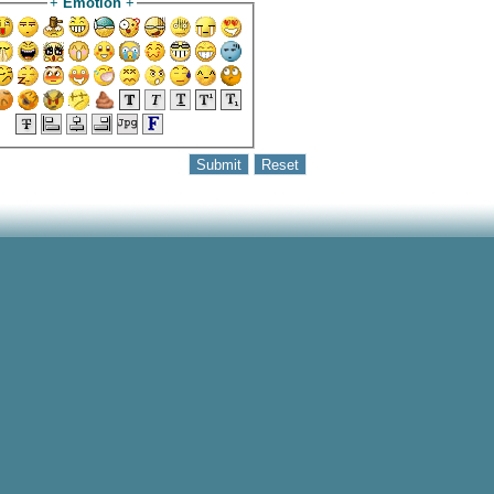
+
Emotion
+