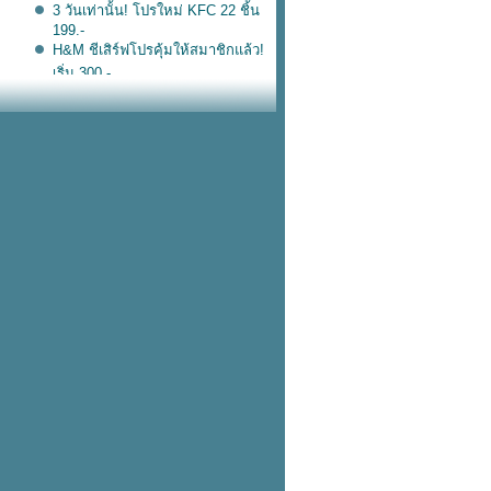
3 วันเท่านั้น! โปรใหม่ KFC 22 ชิ้น
199.-
H&M ชีเสิร์ฟโปรคุ้มให้สมาชิกแล้ว!
เริ่ม 300.-
ฟรี! เคสใส่ลิป Bobbi Brown แค่ซื้อ
ลิป Shine 2 แท่ง
เทียบสเปค iPhone 16e vs iPhone
16 ต่างกัน 7,000.- ซื้อรุ่นไหนดีนะ
เคาะวันแล้วแฟนทัวร์เดี่ยวที่ไท
JISOO ASIA TOUR 2025
ชีคัมแบ็ก! คากิโกริมะยงชิดน้ำปลา
ร้า After You
Crocs คอลแลปส์เรื่องโปรด! มอนส
เตอร์อิงค์
Oh! Juice จัดให้ ! วาเลนไทน์นี้ซื้อ
สมูทตี้แม่ชมไซซ์ใหญ่ แถมไซซ์เล็ก
คอนเสิร์ตBUS
BUS_LIGHTTHEWORLD
วันนี้วันเดียว! โกโก้อินทนิล 1 แถม
1 ตกแก้วละ 30.-
จัดโปรหวานรับวาเลนไทน์ Ferrero
กล่อง 24 ชิ้น 1 ฟรี 1 ที่โลตัส