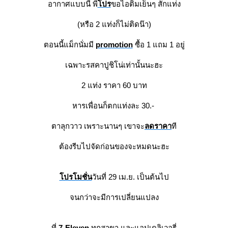
อากาศแบบนี้ พี่
ปร
ขอไอติมเย็นๆ สักแท่ง
(หรือ 2 แท่งก็ไม่ติดน๊า)
ตอนนี้แม็กนั่มมี
promotion
ซื้อ 1 แถม 1 อยู่
เฉพาะรสคาปูชิโน่เท่านั้นนะฮะ
2 แท่ง ราคา 60 บาท
หารเพื่อนก็ตกแท่งละ 30.-
ตาลุกวาว เพราะนานๆ เขาจะ
ลดราคา
ที
ต้องรีบไปจัดก่อนของจะหมดนะฮะ
ปรโมชั่น
วันที่ 29 เม.ย. เป็นต้นไป
จนกว่าจะมีการเปลี่ยนแปลง
ที่
7-Eleven
ทุกสาขา และแอปเดลิเวอรี่