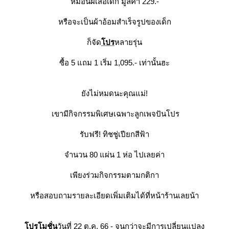
หมอนผีเสื้อเด็ก มูลค่า 229.-
หรือจะเป็นผ้าอ้อมสำเร็จรูปของเด็ก
ก็จัด
ปร
หลายรุ่น
ซื้อ 5 แถม 1 เริ่ม 1,095.- เท่านั้นฮะ
ังไม่หมดนะคุณแม่!
เขามีกิจกรรมพิเศษเฉพาะลูกเพจปันโปร
รับฟรี! ทิชชู่เปียกสีฟ้า
จำนวน 80 แผ่น 1 ห่อ ไปเลยค่า
เพียงร่วมกิจกรรมตามกติกา
หรือสอบถามรายละเอียดเพิ่มเติมได้ที่หน้าร้านเลยน้า
ปรโมชั่น
วันที่ 22 ต.ค. 66 - จนกว่าจะมีการเปลี่ยนแปลง