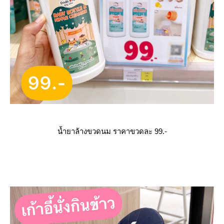
น้ำยาล้างขวดนม ราคาขวดละ 99.-