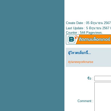
สูงสุด 1,200.-
มาทำความรู้จักยาดมแบรนด์ หงษ์
ไทย กัน
บัตร Rabbit ลายใหม่ น้องหมูเด้ง
Create Date : 05 มิถุนายน 2567
8 แอปเช็กค่าฝุ่น PM2.5 เตรียม
Last Update : 5 มิถุนายน 2567 
รับมือก่อนออกบ้าน
Counter : 544 Pageviews.
ทุกวันอังคาร KFC 10 ชิ้น 199.-
รับฟรีเฟรนช์ฟรายส์ทองคำลัคกี้
อัปเดตราคา 12 แอปสตรีมมิ่ง ฉบับ
ต้นปี 68
ผู้โหวตบล็อกนี้...
รวมพิพิธภัณฑ์เข้าฟรีวันเด็ก
คุณnewyorknurse
รวมของฟรีวันเด็ก
ถ้าโดนมิจเอาบัตรไปรูด ธนาคารจะ
รับผิดชอบ
วันเด็กนี้ท้องฟ้าจำลอง ให้เด็กเข้าฟรี
ชื่อ :
รู้ไว้ชีวิตง่ายขึ้น How to ยื่นภาษี
ออนไลน์
บุฟเฟต์หนังสือนายอินทร์ หยิบ
หนังสือได้ไม่อั้น
Comment :
บริจาคของขวัญวันเด็ก เพื่อส่งต่อให้
น้องที่ขาดแคลน ในพื้นที่จังหวัด