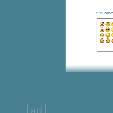
ชายแดนภาคใต้
บริจาคครีมบำรุงผิว เพื่อส่งต่อให้
*ส่วน comm
น้องๆบนดอ
รวม 10 เบอร์โทรฉุกเฉินใช้ช่วงปี
หม่
รวมเมคอัพ Watsons ลดสูงสุด 40%
ซอฟต์เสิร์ฟซีเรียลมิลค์ รสพิเศษ
เฉพาะที่เขาใหญ่
ซอฟต์เสิร์ฟซีเรียลมิลค์ รสพิเศษ
เฉพาะที่เขาใหญ่
รวมคาเฟ่สัตว์เลี้ยงเข้าได้ ถูกใจแม่
ลูกติดแกลม
AIS Serenade มีให้ยืมพาวเวอร์
บงค์ไปชาร์จฟรีๆ
8 จุดในรถที่ควรเช็กก่อนออกทริป
ต่างจังหวัด
สุกี้ตี๋น้อยลดครึ่งราคา
คืนเคานต์ดาวน์ MRT ปิดตี 2
อยากรู้เรื่องยาคูลท์ ถามสาวยาคูลท์
สิคะ
ad
ก้ว Starbucks ลดล้างสต๊อก ลด