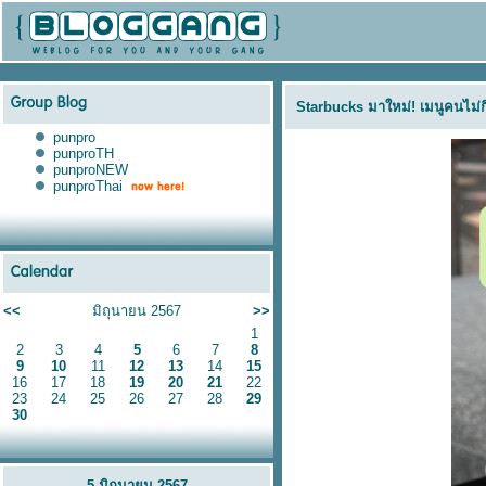
Starbucks มาใหม่! เมนูคนไม่
punpro
punproTH
punproNEW
punproThai
<<
มิถุนายน 2567
>>
1
2
3
4
5
6
7
8
9
10
11
12
13
14
15
16
17
18
19
20
21
22
23
24
25
26
27
28
29
30
5 มิถุนายน 2567