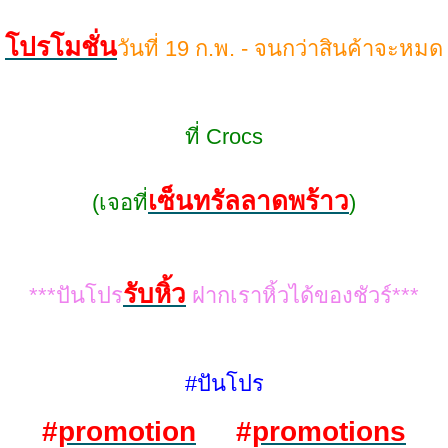
ปรโมชั่น
วันที่ 19 ก.พ. - จนกว่าสินค้าจะหมด
ที่ Crocs
เซ็นทรัล
ลาดพร้าว
(เจอที่
)
รับหิ้ว
***ปันโปร
ฝากเราหิ้วได้ของชัวร์***
#ปันโปร
#
promotion
#
promotions