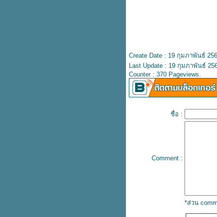
จบในแก้วเดียว! ช็อกดูไบ มีแบบน้ำ
ปั่นด้ว
บริจาคลังกระดาษเพื่อเป็นเป็น
หนังสือนิทาน ให้น้องๆที่ขาดแคลน
คอนเสิร์ต "TAEYANG 2025 TOUR
ไปลองกันรึยัง! นมเวย์รสช็อกมินต์
Create Date : 19 กุมภาพันธ์ 25
รองเท้าเที่ยวต่างประเทศ คัดตัวลด
Last Update : 19 กุมภาพันธ์ 25
ราคาให้แล้ว
Counter : 370 Pageviews.
Sizzler จัดครบรอบ 66 ปี ดีลพิเศษ
จานที่สอง 66.- แค่ 3 วันเท่านั้น
Puma Speed Cat รองเท้าที่หลา
คนหมายปอง
ชื่อ :
อัปเดตดอกเบี้ยเงินฝากประจำ ฉบับ
ปลายปี 67
ดูพลุและโชว์แสงสีฟรี ริมเจ้าพระยา
เริ่ม 16 พ.ย. นี้
Comment :
หมี่หยกเป็ดย่างคัมแบกแล้ว ที่สุกี้ตี๋
น้อ
ตลาดนัดคริสต์มาสในไทย จัดใน
ไทย สไตล์เยอรมัน
*ส่วน comm
คอนฯฟรีที่สามย่านมิตรทาวน์ 5 วัน
กับศิลปิน 7 วง