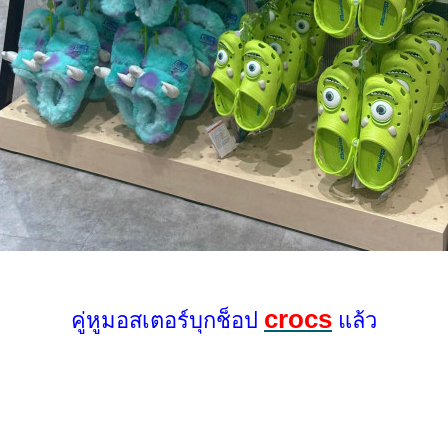
crocs
คู่หูมอสเตอร์บุกช็อป
ล้ว