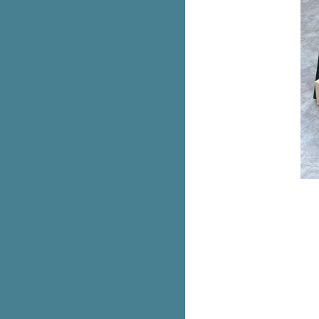
บริจาคครีมบำรุงผิว เพื่อส่งต่อให้
น้องๆบนดอ
รวม 10 เบอร์โทรฉุกเฉินใช้ช่วงปี
หม่
รวมเมคอัพ Watsons ลดสูงสุด 40%
ซอฟต์เสิร์ฟซีเรียลมิลค์ รสพิเศษ
เฉพาะที่เขาใหญ่
ซอฟต์เสิร์ฟซีเรียลมิลค์ รสพิเศษ
เฉพาะที่เขาใหญ่
รวมคาเฟ่สัตว์เลี้ยงเข้าได้ ถูกใจแม่
ลูกติดแกลม
AIS Serenade มีให้ยืมพาวเวอร์
บงค์ไปชาร์จฟรีๆ
8 จุดในรถที่ควรเช็กก่อนออกทริป
ต่างจังหวัด
สุกี้ตี๋น้อยลดครึ่งราคา
คืนเคานต์ดาวน์ MRT ปิดตี 2
อยากรู้เรื่องยาคูลท์ ถามสาวยาคูลท์
สิคะ
ก้ว Starbucks ลดล้างสต๊อก ลด
สูงสุด 40%