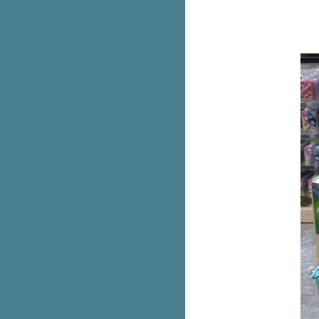
สูงสุด 1,200.-
มาทำความรู้จักยาดมแบรนด์ หงษ์
ไทย กัน
บัตร Rabbit ลายใหม่ น้องหมูเด้ง
8 แอปเช็กค่าฝุ่น PM2.5 เตรียม
รับมือก่อนออกบ้าน
ทุกวันอังคาร KFC 10 ชิ้น 199.-
รับฟรีเฟรนช์ฟรายส์ทองคำลัคกี้
อัปเดตราคา 12 แอปสตรีมมิ่ง ฉบับ
ต้นปี 68
รวมพิพิธภัณฑ์เข้าฟรีวันเด็ก
รวมของฟรีวันเด็ก
ถ้าโดนมิจเอาบัตรไปรูด ธนาคารจะ
รับผิดชอบ
วันเด็กนี้ท้องฟ้าจำลอง ให้เด็กเข้าฟรี
รู้ไว้ชีวิตง่ายขึ้น How to ยื่นภาษี
ออนไลน์
บุฟเฟต์หนังสือนายอินทร์ หยิบ
หนังสือได้ไม่อั้น
บริจาคของขวัญวันเด็ก เพื่อส่งต่อให้
น้องที่ขาดแคลน ในพื้นที่จังหวัด
ชายแดนภาคใต้