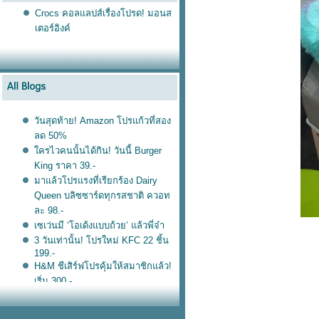
Crocs คอลแลปส์เรื่องโปรด! มอนส
เตอร์อิงค์
วันสุดท้าย! Amazon โปรแก้วที่สอง
ลด 50%
ครไวคนนั้นได้กิน! วันนี้ Burger
King ราคา 39.-
มาแล้วโปรแรงที่เรียกร้อง Dairy
Queen บลิซซาร์ดทุกรสชาติ ควอท
ละ 98.-
เซเว่นมี ‘โอเด้งแบบถ้วย’ แล้วพี่จ๋า
3 วันเท่านั้น! โปรใหม่ KFC 22 ชิ้น
199.-
H&M ชีเสิร์ฟโปรคุ้มให้สมาชิกแล้ว!
เริ่ม 300.-
ฟรี! เคสใส่ลิป Bobbi Brown แค่ซื้อ
ลิป Shine 2 แท่ง