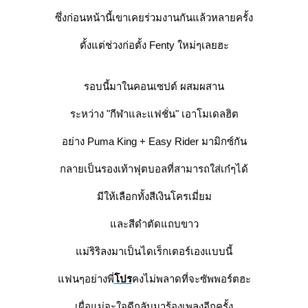
ซึ่งก่อนหน้านี้เขาเคยร่วมงานกันแล้วหลายครั้ง
ตั้งแต่ช่วงก่อตั้ง Fenty ใหม่ๆเลยฮะ
รอบนี้มาในคอนเซปต์ ผสมผสาน
ระหว่าง "กีฬาและแฟชั่น" เอาโมเดลฮิต
อย่าง Puma King + Easy Rider มามิกซ์กัน
กลายเป็นรองเท้าฟุตบอลที่สามารถใส่เก๋ๆได้
มีให้เลือกทั้งสีเงินโครเมี่ยม
ละสีดำตัดแถบขาว
ม่ริริลงมาเป็นไดเร็กเตอร์เองแบบนี้
ฟนๆอย่างพี่
ปร
คงไม่พลาดที่จะซัพพอร์ตฮะ
เผื่อแม่จะใจดีกลับมาร้องเพลงอีกครั้ง