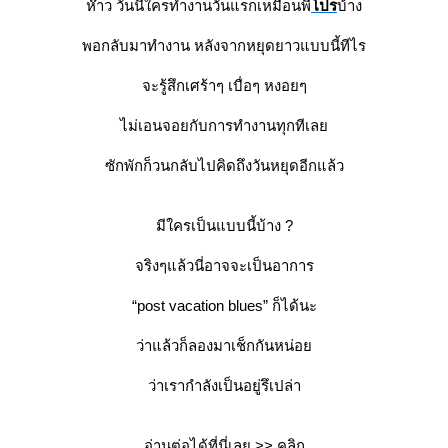
ห๊าว วันนี้ใครทำงานวันแรกเหมือนพี่
ปร
บ้าง
พอกลับมาทำงาน หลังจากหยุดยาวแบบนี้ทีไร
จะรู้สึกเศร้าๆ เบื่อๆ หงอยๆ
ไม่เอนจอยกับการทำงานทุกทีเล
ซักพักก็วนกลับไปคิดถึงวันหยุดอีกแล้ว
มีใครเป็นแบบนี้บ้าง ?
จริงๆแล้วนี่อาจจะเป็นอาการ
“post vacation blues” ก็ได้นะ
ว่าแล้วก็ลองมาเช็กกันหน่อ
ว่าเรากำลังเป็นอยู่รึเปล่า
อ่านต่อได้ที่นี่เลย >>
คลิก