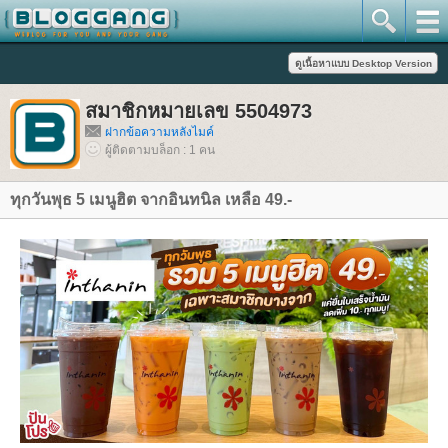
สมาชิกหมายเลข 5504973
ฝากข้อความหลังไมค์
ผู้ติดตามบล็อก : 1 คน
ทุกวันพุธ 5 เมนูฮิต จากอินทนิล เหลือ 49.-