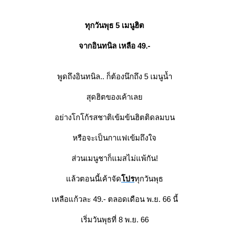
ทุกวันพุธ 5 เมนูฮิต
จากอินทนิล เหลือ 49.-
พูดถึงอินทนิล.. ก็ต้องนึกถึง 5 เมนูน้ำ
สุดฮิตของเค้าเล
อย่างโกโก้รสชาติเข้มข้นฮิตติดลมบน
หรือจะเป็นกาแฟเข้มถึงใจ
ส่วนเมนูชาก็แมสไม่แพ้กัน!
ล้วตอนนี้เค้าจัด
ปร
ทุกวันพุธ
เหลือแก้วละ 49.- ตลอดเดือน พ.ย. 66 นี้
เริ่มวันพุธที่ 8 พ.ย. 66