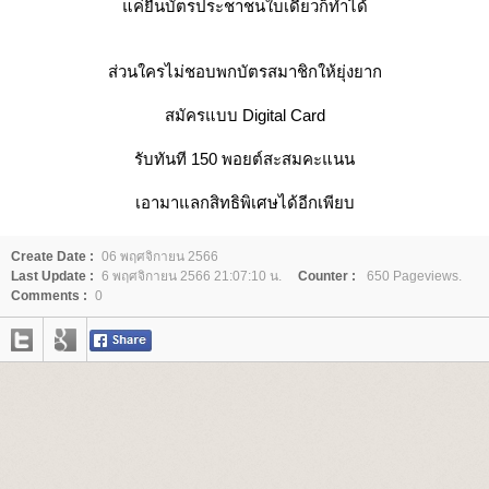
ค่ยื่นบัตรประชาชนใบเดียวก็ทำได้
ส่วนใครไม่ชอบพกบัตรสมาชิกให้ยุ่งยาก
สมัครแบบ Digital Card
รับทันที 150 พอยต์สะสมคะแนน
เอามาแลกสิทธิพิเศษได้อีกเพียบ
Create Date :
06 พฤศจิกายน 2566
Last Update :
6 พฤศจิกายน 2566 21:07:10 น.
Counter :
650 Pageviews.
Comments :
0