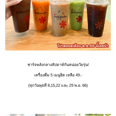
ชาร์จพลังกลางสัปดาห์กันหน่อยวัยรุ่น!
เครื่องดื่ม 5 เมนูฮิต เหลือ 49.-
(ทุกวันพุธที่ 8,15,22 และ 29 พ.ย. 66)