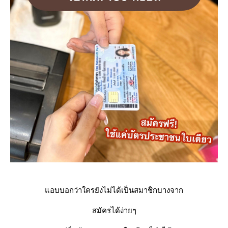
อบบอกว่าใครยังไม่ได้เป็นสมาชิกบางจาก
สมัครได้ง่ายๆ