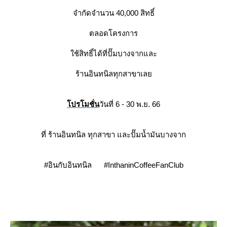
จำกัดจำนวน 40,000 สิทธิ์
ตลอดโครงการ
ช้สิทธิ์ได้ที่ปั๊มบางจากและ
ร้านอินทนิลทุกสาขาเล
ปรโมชั่น
วันที่ 6 - 30 พ.ย. 66
ที่ ร้านอินทนิล ทุกสาขา และปั๊มน้ำมันบางจาก
#อินกับอินทนิล #InthaninCoffeeFanClub