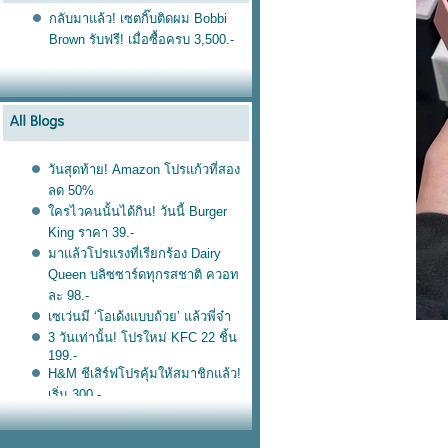
กลับมาแล้ว! เซตกิ๊บติดผม Bobbi
Brown รับฟรี! เมื่อซื้อครบ 3,500.-
วันสุดท้าย! Amazon โปรแก้วที่สอง
ลด 50%
ครไวคนนั้นได้กิน! วันนี้ Burger
King ราคา 39.-
มาแล้วโปรแรงที่เรียกร้อง Dairy
Queen บลิซซาร์ดทุกรสชาติ ควอท
ละ 98.-
เซเว่นมี ‘โอเด้งแบบถ้วย’ แล้วพี่จ๋า
3 วันเท่านั้น! โปรใหม่ KFC 22 ชิ้น
199.-
H&M ชีเสิร์ฟโปรคุ้มให้สมาชิกแล้ว!
เริ่ม 300.-
ฟรี! เคสใส่ลิป Bobbi Brown แค่ซื้อ
ลิป Shine 2 แท่ง