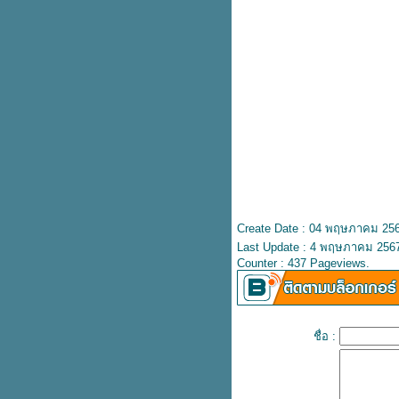
สูงสุด 1,200.-
มาทำความรู้จักยาดมแบรนด์ หงษ์
ไทย กัน
บัตร Rabbit ลายใหม่ น้องหมูเด้ง
8 แอปเช็กค่าฝุ่น PM2.5 เตรียม
รับมือก่อนออกบ้าน
ทุกวันอังคาร KFC 10 ชิ้น 199.-
รับฟรีเฟรนช์ฟรายส์ทองคำลัคกี้
อัปเดตราคา 12 แอปสตรีมมิ่ง ฉบับ
ต้นปี 68
รวมพิพิธภัณฑ์เข้าฟรีวันเด็ก
รวมของฟรีวันเด็ก
ถ้าโดนมิจเอาบัตรไปรูด ธนาคารจะ
Create Date : 04 พฤษภาคม 25
รับผิดชอบ
Last Update : 4 พฤษภาคม 2567
Counter : 437 Pageviews.
วันเด็กนี้ท้องฟ้าจำลอง ให้เด็กเข้าฟรี
รู้ไว้ชีวิตง่ายขึ้น How to ยื่นภาษี
ออนไลน์
บุฟเฟต์หนังสือนายอินทร์ หยิบ
ชื่อ :
หนังสือได้ไม่อั้น
บริจาคของขวัญวันเด็ก เพื่อส่งต่อให้
น้องที่ขาดแคลน ในพื้นที่จังหวัด
ชายแดนภาคใต้