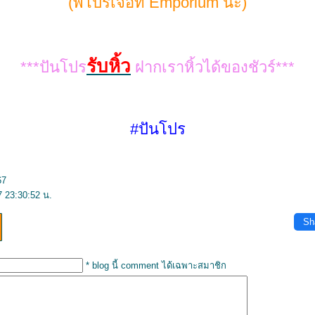
(พี่โปรเจอที่ Emporium นะ)
รับหิ้ว
***ปันโปร
ฝากเราหิ้วได้ของชัวร์***
#ปันโปร
67
 23:30:52 น.
Sh
* blog นี้ comment ได้เฉพาะสมาชิก