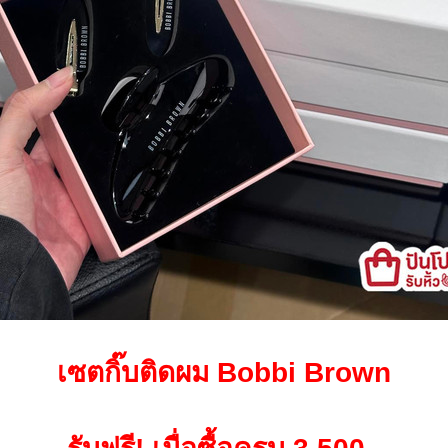
เซตกิ๊บติดผม Bobbi Brown