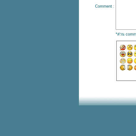
บริจาคครีมบำรุงผิว เพื่อส่งต่อให้
Comment :
น้องๆบนดอ
รวม 10 เบอร์โทรฉุกเฉินใช้ช่วงปี
หม่
รวมเมคอัพ Watsons ลดสูงสุด 40%
*ส่วน comm
ซอฟต์เสิร์ฟซีเรียลมิลค์ รสพิเศษ
เฉพาะที่เขาใหญ่
ซอฟต์เสิร์ฟซีเรียลมิลค์ รสพิเศษ
เฉพาะที่เขาใหญ่
รวมคาเฟ่สัตว์เลี้ยงเข้าได้ ถูกใจแม่
ลูกติดแกลม
AIS Serenade มีให้ยืมพาวเวอร์
บงค์ไปชาร์จฟรีๆ
8 จุดในรถที่ควรเช็กก่อนออกทริป
ต่างจังหวัด
สุกี้ตี๋น้อยลดครึ่งราคา
คืนเคานต์ดาวน์ MRT ปิดตี 2
อยากรู้เรื่องยาคูลท์ ถามสาวยาคูลท์
สิคะ
ก้ว Starbucks ลดล้างสต๊อก ลด
สูงสุด 40%