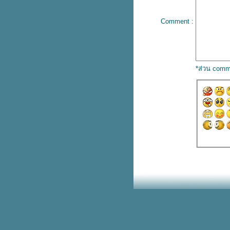
REV RUNNR ช้อปคุ้ม รับส่วนลด
สูงสุด 1,200.-
Comment :
มาทำความรู้จักยาดมแบรนด์ หงษ์
ไทย กัน
บัตร Rabbit ลายใหม่ น้องหมูเด้ง
8 แอปเช็กค่าฝุ่น PM2.5 เตรียม
รับมือก่อนออกบ้าน
*ส่วน comm
ทุกวันอังคาร KFC 10 ชิ้น 199.-
รับฟรีเฟรนช์ฟรายส์ทองคำลัคกี้
อัปเดตราคา 12 แอปสตรีมมิ่ง ฉบับ
ต้นปี 68
รวมพิพิธภัณฑ์เข้าฟรีวันเด็ก
รวมของฟรีวันเด็ก
ถ้าโดนมิจเอาบัตรไปรูด ธนาคารจะ
รับผิดชอบ
วันเด็กนี้ท้องฟ้าจำลอง ให้เด็กเข้าฟรี
รู้ไว้ชีวิตง่ายขึ้น How to ยื่นภาษี
ออนไลน์
บุฟเฟต์หนังสือนายอินทร์ หยิบ
หนังสือได้ไม่อั้น
บริจาคของขวัญวันเด็ก เพื่อส่งต่อให้
น้องที่ขาดแคลน ในพื้นที่จังหวัด