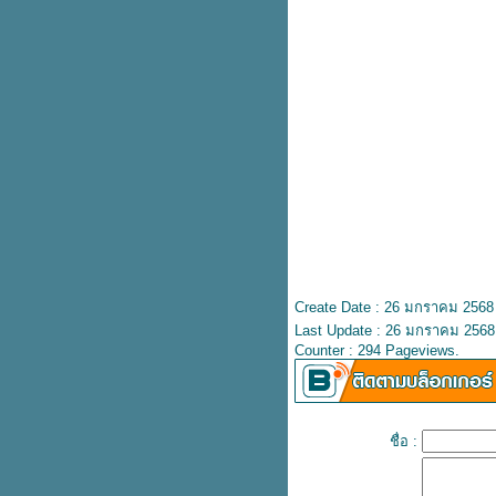
ดูหนังกลางแปลงฟรี ที่งานเกษตร
ฟร์
Squid Game ซีซั่น 3 เตรียมลง
Netflix 27 มิ.ย. นี้
Thailand Mobile Expo 2025 จัด
ปรแรงรับตรุษจีน 4 วันเต็ม
พาส่องงาน Zoom Fair 21 ของใหม่
ลดจัดหนักจัดเต็ม สายกล้องห้าม
พลาด
คอลใหม่! Converse แมรี่เจน ติดเท่
ติดแกลมในคู่เดียว
รองเท้า Adidas VL Court Base ลด
เหลือ 912.- (ปกติ 1,900.-)
Create Date : 26 มกราคม 2568
รองเท้าผ้าใบ Muji ลดราคาเหลือ
Last Update : 26 มกราคม 2568
590.- (ปกติ 990.-)
Counter : 294 Pageviews.
บริจาคหน้ากากอนามัย ให้กับศูนย์
พัฒนาเด็กเล็ก และโรงเรียนที่
ขาดแคลน
Watsons ชิ้นที่สอง 1.-
ชื่อ :
ชาไทยครีมชีส TrueCoffee ซื้อ 1
ถม 1