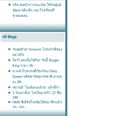
บริจาคหน้ากากอนามัย ให้กับศูนย์
พัฒนาเด็กเล็ก และโรงเรียนที่
ขาดแคลน
วันสุดท้าย! Amazon โปรแก้วที่สอง
ลด 50%
ครไวคนนั้นได้กิน! วันนี้ Burger
King ราคา 39.-
มาแล้วโปรแรงที่เรียกร้อง Dairy
Queen บลิซซาร์ดทุกรสชาติ ควอท
ละ 98.-
เซเว่นมี ‘โอเด้งแบบถ้วย’ แล้วพี่จ๋า
3 วันเท่านั้น! โปรใหม่ KFC 22 ชิ้น
199.-
H&M ชีเสิร์ฟโปรคุ้มให้สมาชิกแล้ว!
เริ่ม 300.-
ฟรี! เคสใส่ลิป Bobbi Brown แค่ซื้อ