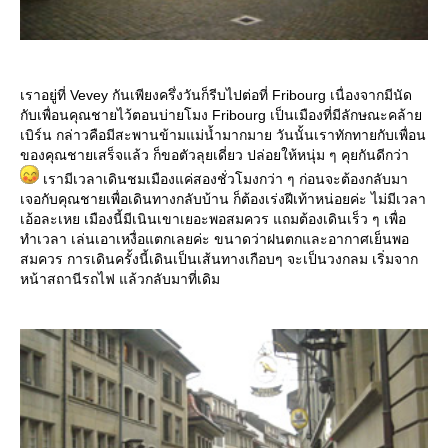
เราอยู่ที่ Vevey กันเพียงครึ่งวันก็รีบไปต่อที่ Fribourg เนื่องจากมีนัด
กับเพื่อนคุณชายไว้ตอนบ่ายโมง Fribourg เป็นเมืองที่มีลักษณะคล้า
เบิร์น กล่าวคือมีสะพานข้ามแม่น้ำมากมาย วันนั้นเราทักทายกับเพื่อน
ของคุณชายเสร็จแล้ว ก็ขอตัวลุยเดี่ยว ปล่อยให้หนุ่ม ๆ คุยกันดีกว่า
เรามีเวลาเดินชมเมืองแค่สองชั่วโมงกว่า ๆ ก่อนจะต้องกลับมา
เจอกับคุณชายเพื่อเดินทางกลับบ้าน ก็ต้องเร่งฝีเท้าหน่อยค่ะ ไม่มีเวลา
เอ้อละเหย เมืองนี้มีเนินเขาเยอะพอสมควร แถมต้องเดินเร็ว ๆ เพื่อ
ทำเวลา เล่นเอาเหงื่อแตกเลยค่ะ ขนาดว่าฝนตกและอากาศเย็นพอ
สมควร การเดินครั้งนี้เดินเป็นเส้นทางเกือบๆ จะเป็นวงกลม เริ่มจาก
หน้าสถานีรถไฟ แล้วกลับมาที่เดิม