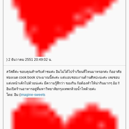
) 2 ธันวาคม 2551 20:49:02 น.
สวัสดีค่ะ ขอบคุณสำหรับคำชมค่ะ อิมไม่ได้ไปร่ำเรียนที่ไหนมาหรอกค่ะ ก้ออาศั
ท่องเนต cook book ประมาณนี้ล่ะค่ะ แต่แอบชอบงานด้านศิลปะน่ะค่ะ เลยชอบ
ต่งหน้าเค้กไปด้วยน่ะค่ะ มีความรู้สึกว่า ของกิน ก้อต้องทำให้น่ากินมากๆ อ้อ !!
อิมเปิดร้านอาหารอยู่ที่มหาวิทยาลัยกรุงเทพกล้วยน้ำไทด้วยค่ะ
ดย: อิม (
imagine-sweets