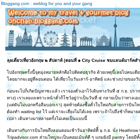
Bloggang.com : weblog for you and your gang
ลุยเดี่ยวเที่ยวอังกฤษ ๒ สัปดาห์ (ตอนที่ ๑ City Cruise ชมแลนด์มาร์คสำ
ไปอังกฤษครั้งนี้จุดมุ่งหมายหลักคือไปติดต่อธุรกิจ ด้วยเหตุนี้เลยไปคนเด
ดยมากจะอยู่ที่ลอนดอน ได้เที่ยวในวันเสาร์-อาทิตย์ และช่วงบ่ายของวั
ก่อนจะไปก็เกิดป้ญหาซะแล้ว เราจองตั่วเอาไว้เดินทางวันที่ ๕ ก.ย. ปรากฎว
ทาง) เราเลยงงเพราะหน้าตั๋วก็โชว์อยู่ว่าเป็นวันที่ ๕ กลายเป็นว่าทางเอเย่
(แต่ดันไม่บอกหรือลืมบอกเรา) สุดท้ายต้องซื้อตั๋วใบใหม่กับสายการบินไทย
ต้องทำ waiting list ไว้ แต่เราจะเสี่ยงไม่ได้เลย เพราะถ้าไปถึงช้าก็หม
เปล่า เดินทางมาหลายครั้งไม่เคยเป็นแบบนี้
เดินทางกับการบินไทยถึงลอนดอนเช้าวันอาทิตย์ทีี่่ ๖ ก.ย. นั่ง Heathr
Tripadvisor.com ส่วนใหญ่จะเป็นคอมเม้นท์ดี ๆ แถมยังมี pantry โดยมี