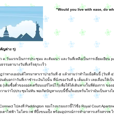
"Would you live with ease, do w
คัญต่าง ๆ)
ียว ๓ วันแรกเป็นการประชุมแ ละสัมมนา และวันที่เหลือเป็นการเยี่ยมเยียน part
นธรรมดาบางวันที่เสร็จธุระเร็ว
่าทางเอเย่นต์โทรมาหาเราบ่ายวันที่ ๕ แล้วถามว่าทำไมเมื่อคืนนี้ (วันที่ ๔ 
นต์บอกว่าวันที่เราชำระเงินไปนั้น ที่นั่งของวันที่ ๖ เต็มแล้ว เลยเลื่อนให้เป็
 (เดิมซื้อตั๋วของออสเตรียนแอร์ไลน์ไว้)เพื่อให้ได้เดินทางว้ันที่ต้องการ ขอ
ายความว่าไปประชุมไม่ทัน พอเกิดปัญหาแบบนี้ขึ้นก็แอบหวั่นใจว่ามันเป็นลางไ
ow Connect ไปลงที่ Paddington จองโรงแรมแถวนี้ไว้ชื่อ Royal Court Apartm
ทั้งเตาไฟฟ้า ไมโครเวฟ ที่ปิ้งขนมปัีง พร้อมอุปกรณ์การทำอาหารเสร็จสรรพ 