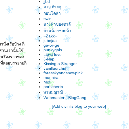
Switzerland - Sep 2008 # 5 === St. Moritz &
jjbd
Silvapana ===
ด.ญ.ถ้วยฟู
Switzerland - Sep 2008 # 4 === Gotthard
กอนโดล่า
Pass - Lugano ===
Switzerland - Sep 2008 # 3 ==Bernese
swin
Oberland==
นางฟ้าของชาลี
Switzerland - Sep 2008 # 2 === Solothurn
บ้านน้อยซอยห้า
===
=Zakk=
Switzerland - Sep 2008 # 1
jubejaa
ไฟลท์ระทึก กรุงเทพ-ซูริค โดยสายการบิน
ั่งเรือบ้าง ก็
ge-or-ge
Turkish Airline
punkygals
ส่วนเรานั้นใช้
เตรียมตัวเที่ยวสวิสเซอร์แลนด์ - Swiss Pass
L@st love
าเรื่องราวของ
J-Nap
ขอวีซ่าเชงเก้นที่สถานทูตออสเตรีย - ฟรี!!
าที่คอยบรรยายก็
Kissing a Stranger
เตรียมตัวเที่ยวสวิสเซอร์แลนด์
vanillaorchid
farasskyandsnowpink
monnira
Moti
porscherta
พรหมญาณี
Webmaster - BlogGang
[Add divini's blog to your web]