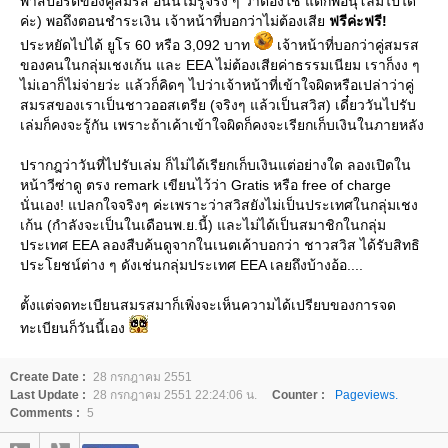
พาสปอร์ตของคู่สมรส อันนี้ไม่รู้จริง ๆ ว่าต้องใช้ แต่ก็พอนุโลมไปได้
ค่ะ) พอถึงตอนชำระเงิน เจ้าหน้าที่บอกว่าไม่ต้องเสี
ฟรีค่ะฟรี!
ประหยัดไปได้ ยูโร 60 หรือ 3,092 บาท
เจ้าหน้าที่บอกว่าคู่สมรส
ของคนในกลุ่มเชงเก้น และ EEA ไม่ต้องเสียค่าธรรมเนียม เราก็งง ๆ
ไม่เอาก็ไม่จ่ายว่ะ แล้วก็คิดๆ ไปว่าเจ้าหน้าที่เข้าใจผิดหรือเปล่าว่าคู่
สมรสของเราเป็นชาวออสเตรีย (จริงๆ แล้วเป็นสวิส) เดี๋ยววันไปรับ
เล่มก็คงจะรู้กัน เพราะถ้าเค้าเข้าใจผิดก็คงจะเรียกเก็บเงินในภายหลัง
ปรากฎว่าวันที่ไปรับเล่ม ก็ไม่ได้เรียกเก็บเงินแต่อย่างใด ลองเปิดใน
หน้าวีซ่าดู ตรง remark เขียนไว้ว่า Gratis หรือ free of charge
นั่นเอง! แปลกใจจริงๆ ค่ะเพราะว่าสวิสยังไม่เป็นประเทศในกลุ่มเชง
เก้น (กำลังจะเป็นในเดือนพ.ย.นี้) และไม่ได้เป็นสมาชิกในกลุ่ม
ประเทศ EEA ลองสืบค้นดูจากในเนตเค้าบอกว่า ชาวสวิส ได้รับสิทธิ
ประโยชน์ต่าง ๆ ดังเช่นกลุ่มประเทศ EEA เลยถึงบ้างอ้อ....
ตั้งแต่จดทะเบียนสมรสมาก็เพิ่งจะเห็นความได้เปรียบของการจด
ทะเบียนก็วันนี้เอง
Create Date :
28 กรกฎาคม 2551
Last Update :
28 กรกฎาคม 2551 22:24:06 น.
Counter :
Pageviews.
Comments :
5