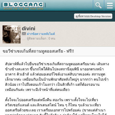
divini
ฝากข้อความหลังไมค์
ผู้ติดตามบล็อก : 0 คน
ขอวีซ่าเชงเก้นที่สถานทูตออสเตรีย - ฟรี!!
สัปดาห์ที่แล้วไปยื่นขอวีซ่าเชงเก้นที่สถานทูตออสเตรียมาค่ะ เดินทาง
ข้างข้างสะดวก ขึ้นรถไฟใต้ดินไปลงสถานีลุมพินี มาออกตรงหน้า
อาคาร คิวเฮ้าส์ แล้วต่อมอเตอร์ไซด์เอาแค่สิบบาทเองค่ะ สถานทูต
เล็กมากค่ะ เหมือนกับเป็นบ้านพักอาศัยหลังใหญ่ๆ มากกว่า คนไปเข้า
คิวน้อย เราไปถึงตอนเก้าโมงกว่า เป็นคิวที่เก้า แต่ก็ต้องรอนาน
เหมือนกันค่ะ เพราะมีเจ้าหน้าที่แค่คนเดียว
ตั้งใจจะไปออสเตรียแต่หนึ่งคืน สองวัน เพราะตั้งใจจะไปเที่ยว
สวิสเซอร์แลนด์ และลิกเตนสไตน์ ไหน ๆ ก็ไหน ๆแล้วแวะเที่ยว
ออสเตรียด้วยซะเลย เราเตรียมเอกสารไปพร้อมค่ะ (ขาดแต่สำเนา