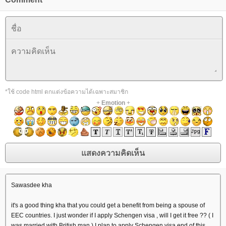
*ใช้ code html ตกแต่งข้อความได้เฉพาะสมาชิก
+
Emotion
+
Sawasdee kha
it's a good thing kha that you could get a benefit from being a spouse of
EEC countries. I just wonder if I apply Schengen visa , will I get it free ?? ( I
was married with British man ) I plan to apply Schengen visa end of this