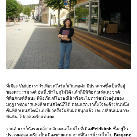
ที่เมือง Vaduz เราว่าเที่ยวครึ่งวันก็เกินพอค่ะ มีปราสาทซึ่งเป็นที่อยู่
ของพระราชวงศ์ อันนี้เข้าไปดูไม่ได้ แล้วก็มีพิพิธภัณฑ์แห่งชาติ
พิพิธภัณฑ์ศิลปะ พิพิธภัณฑ์ไปรษณีย์ หรือจะไปทัวร์ชมไร่องุ่นของ
มกุฎราชกุมารแห่งลิกเตนสไตน์ก็ได้ ตอนแรกเราตั้งใจจะค้างกันหนึ่ง
คืนที่ลิกเตนสไตน์ แต่เที่ยวครึ่งวันก็หมดสนุกแล้ว เลยเปลี่ยนแผนกระ
ทันหัน ไปออสเตรียแทนค่ะ
ว่าแล้วเราก็นั่งรถเมล์จากลิกเตนสไตน์ไปที่เมือง
Feldkirch
ซึ่งอยู่ใน
ประเทศออสเตรีย เป็นเมืองชายแดน จากที่นี่เรานั่งรถไฟไป
Bregenz