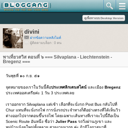
divini
ฝากข้อความหลังไมค์
ผู้ติดตามบล็อก : 0 คน
พาเที่ยวสวิส ตอนที่ ๖ === Silvaplana - Liechtenstein -
Bregenz ===
วันพุธที่ ๑๐ ก.ย. ๕๑
จุดหมายของเราในวันนี้คือ
ประเทศลิกเตนสไตน์
ละเมือง
Bregenz
ประเทศออสเตรียค่ะ 1 วัน 3 ประเทศเล
เราออกจาก Silvaplana แต่เช้า เลือกที่จะนั่งรถ Post Bus กลับไปที่
Chur แทนที่จะนั่งรถไฟ การนั่งรถประจำทางก็ดีอย่างตรงที่ได้เห็นวิว
ต่างออกไปจากตอนขึ้นรถไฟ โดยเฉพาะเส้นทางที่เราจะไปนี้ถือเป็น
Scenic Route อันหนึ่ง ชื่อว่า
Julier Pass
รถวิ่งผ่านภูเขา และ
หมู่บ้านน้อยใหญ่ทั้งหลาย สวยงามมากๆ ค่ะ ถ้ามีโอกาสมาที่