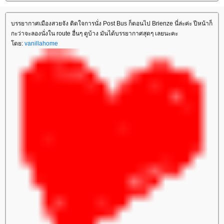
บรรยากาศเมืองสวยจัง ติดใจการนั่ง Post Bus ก็ตอนไป Brienze นี่ล่ะค่ะ ปีหน้าก็
กะว่าจะลองนั่งใน route อื่นๆ ดูบ้าง มันได้บรรยากาศสุดๆ เลยนะคะ
ดย:
vanillahome