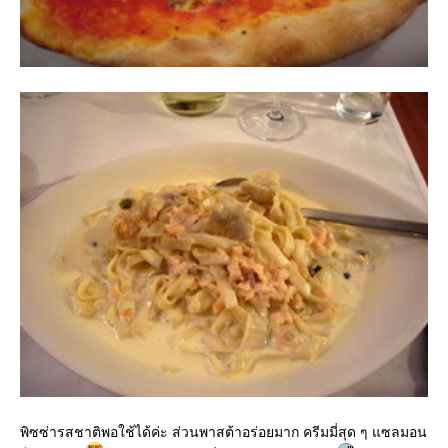
พิซซ่ารสชาติพอใช้ได้ค่ะ ส่วนพาสต้าอร่อยมาก ครีมมี่สุด ๆ แซลมอน