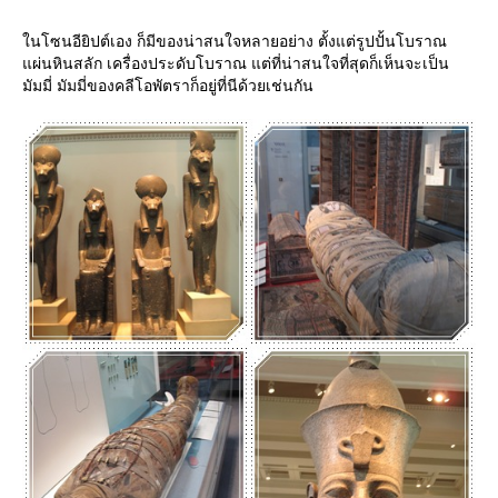
นโซนอียิปต์เอง ก็มีของน่าสนใจหลายอย่าง ตั้งแต่รูปปั้นโบราณ
ผ่นหินสลัก เครื่องประดับโบราณ แต่ที่น่าสนใจที่สุดก็เห็นจะเป็น
มัมมี่ มัมมี่ของคลีโอพัตราก็อยู่ที่นีด้วยเช่นกัน