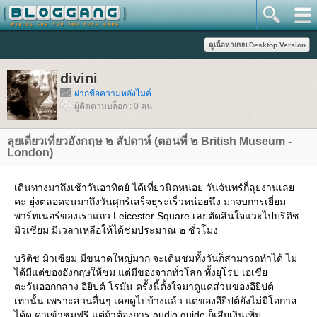
divini
ฝากข้อความหลังไมค์
ผู้ติดตามบล็อก : 0 คน
ลุยเดี่ยวเที่ยวอังกฤษ ๒ สัปดาห์ (ตอนที่ ๒ British Museum -
London)
เดินทางมาถึงเช้าวันอาทิตย์ ได้เที่ยวนิดหน่อย วันจันทร์ก็ลุยงานเล
คะ ยุ่งตลอดจนมาถึงวันศุกร์เสร็จธุระเร็วหน่อยนึง มาจบการเยี่ยม
พาร์ทเนอร์ของเราแถว Leicester Square เลยตัดสินใจแวะไปบริติช
มิวเซียม มีเวลาเหลือให้ได้ชมประมาณ ๒ ชั่วโมง
บริติช มิวเซียม มีขนาดใหญ่มาก จะเดินชมทั้งวันก็สามารถทำได้ ไม่
ได้มีแต่ของอังกฤษให้ชม แต่มีของจากทั่วโลก ทั้งยุโรป เอเชี
ตะวันออกกลาง อิยิปต์ โรมัน ครั้งนี้ตั้งใจมาดูแค่ส่วนของอียิปต์
เท่านั้น เพราะส่วนอื่นๆ เคยดูไปบ้างแล้ว แต่ของอียิปต์ยังไม่มีโอกาส
ได้ดู ค่าเข้าชมฟรี แต่ถ้าต้องการ audio guide ก็เสียเงินเพิ่ม