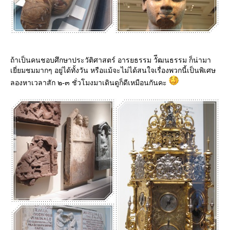
ถ้าเป็นคนชอบศึกษาประวัติศาสตร์ อารยธรรม วัีฒนธรรม ก็น่ามา
เยี่ยมชมมากๆ อยู่ได้ทั้งวัน หรือแม้จะไม่ได้สนใจเรื่องพวกนี้เป็นพิเศษ
ลองหาเวลาสัก ๒-๓ ชั่วโมงมาเดินดูก็ดีเหมือนกันคะ