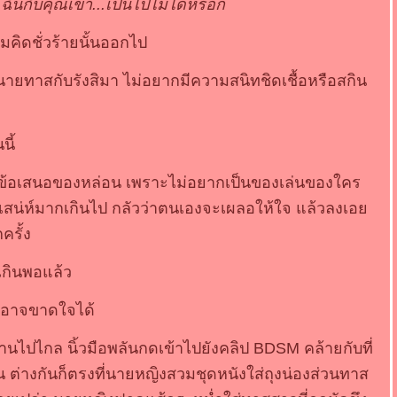
 ฉันกับคุณเขา...เป็นไปไม่ได้หรอก
มคิดชั่วร้ายนั้นออกไป
ายทาสกับรังสิมา ไม่อยากมีความสนิทชิดเชื้อหรือสกิน
นี้
สธข้อเสนอของหล่อน เพราะไม่อยากเป็นของเล่นของใคร
ีเสน่ห์มากเกินไป กลัวว่าตนเองจะเผลอให้ใจ แล้วลงเอ
ครั้ง
็บเกินพอแล้ว
ธออาจขาดใจได้
นไปไกล นิ้วมือพลันกดเข้าไปยังคลิป BDSM คล้ายกับที่
้น ต่างกันก็ตรงที่นายหญิงสวมชุดหนังใส่ถุงน่องส่วนทาส