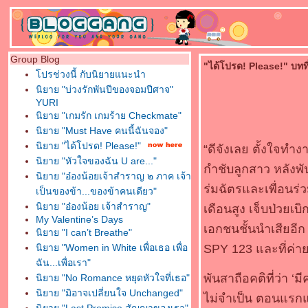
Group Blog
"ได้โปรด! Please!" บทที่
ปรช่วงนี้ กับนิยายแนะนำ
นิยาย "บ่วงรักพันปีของจอมปีศาจ"
YURI
นิยาย "เกมรัก เกมร้าย Checkmate"
นิยาย "Must Have คนนี้ฉันจอง"
นิยาย "ได้โปรด! Please!"
“ดีจังเลย ตั้งใจทำ
นิยาย "หัวใจของฉัน U are..."
กำชับลูกสาว หลังพั
นิยาย "อ๋องน้อยเจ้าสำราญ ๒ ภาค เจ้า
ร่มฉัตรและเพื่อนร่
เป็นของข้า...ของข้าคนเดียว"
นิยาย "อ๋องน้อย เจ้าสำราญ"
เดือนสูง เจ็บป่วยเ
My Valentine’s Days
เอกชนชั้นนำเสียอีก
นิยาย "I can’t Breathe"
นิยาย "Women in White เพื่อเธอ เพื่อ
SPY 123 และที่ค่
ฉัน...เพื่อเรา"
พันสาถือคติที่ว่า ‘
นิยาย "No Romance หยุดหัวใจที่เธอ"
นิยาย "มิอาจเปลี่ยนใจ Unchanged"
ไม่จำเป็น ตอนแรกแ