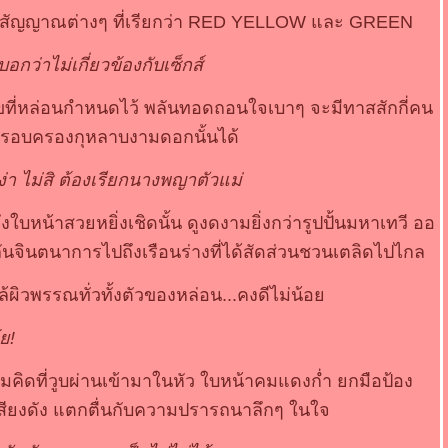
คือสัญญาณต่างๆ ที่เรียกว่า RED YELLOW และ GREEN
อกว่าไม่เกี่ยวข้องกับเซ็กส์
ไขที่หล่อนกำหนดไว้ พลันทอดถอนใจเบาๆ จะมีทาสสักกี่คน
ครอบครองกุหลาบงามดอกนั้นได้
สง่า ไม่สิ ต้องเรียกนางพญาตัวแม่
ถึงใบหน้าสวยหยิ่งเชิดนั้น ดูงดงามยิ่งกว่ารูปปั้นมหาเทวี ออ
ันจินตนาการไปถึงเรือนร่างที่ได้สัดส่วนชวนเตลิดไปไกล
้ผิวพรรณทั่วทั้งตัวของหล่อน...คงดีไม่น้อ
ย!
มคิดที่วูบผ่านเข้ามาในหัว ใบหน้าคมแดงก่ำ ยกมือป้อง
งเสียงดัง แตกตื่นกับความปรารถนาลึกๆ ในใจ