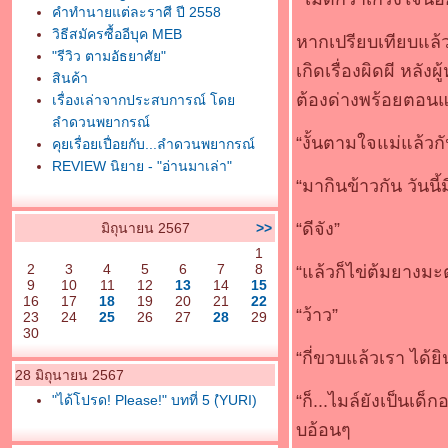
คำทำนายแต่ละราศี ปี 2558
วิธีสมัครซื้ออีบุค MEB
หากเปรียบเทียบแล้
"รีวิว ตามอัธยาศัย"
เกิดเรื่องผิดผี หลัง
สินค้า
ต้องด่างพร้อยตอนแ
เรื่องเล่าจากประสบการณ์ โด
ลำดวนพยากรณ์
“งั้นตามใจแม่แล้วกั
คุยเรื่อยเปื่อยกับ...ลำดวนพยากรณ์
REVIEW นิยาย - "อ่านมาเล่า"
“มากินข้าวกัน วัน
“ดีจัง”
มิถุนายน 2567
>>
1
2
3
4
5
6
7
8
“แล้วก็ไข่ต้มยางมะ
9
10
11
12
13
14
15
16
17
18
19
20
21
22
“ว้าว”
23
24
25
26
27
28
29
30
“กี่ขวบแล้วเรา ได้ย
28 มิถุนายน 2567
“ก็...ไมล์ยังเป็นเด็
"ได้โปรด! Please!" บทที่ 5 (ํYURI)
บอ้อนๆ