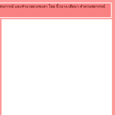
กประสบการณ์ และทำนายดวงชะตา โดย นิ้วนาง-เดียนา-ลำดวนพยากรณ์