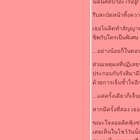
นี่ฉันคิดบ้าอะไรอยู่
!
รีบสะบัดหน้าทิ้งควา
เธอไม่คิดทำสัญญาน
ชิพกับใครเป็นพิเศษ
...อย่างน้อยก็ในตอน
ส่วนเหตุผลที่ปฏิเ
ประกอบกับรังสิมาม
ด้วยการเจ็บช้ำใจอีก
...แค่ครั้งเดียวก็เจ
หากมีครั้งที่สอง เ
ขณะใจลอยคิดฟุ้งซ่า
เคยเห็นในโชว์วันนั