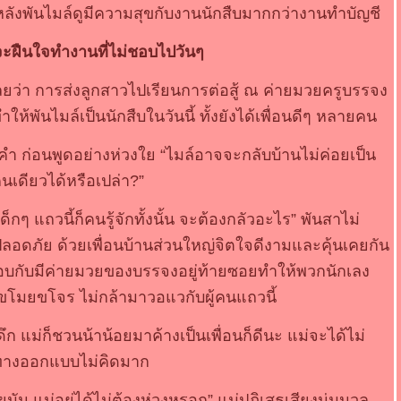
จหลังพันไมล์ดูมีความสุขกับงานนักสืบมากกว่างานทำบัญชี
ว่าจะฝืนใจทำงานที่ไม่ชอบไปวันๆ
ดเลยว่า การส่งลูกสาวไปเรียนการต่อสู้ ณ ค่ายมวยครูบรรจง
ให้พันไมล์เป็นนักสืบในวันนี้ ทั้งยังได้เพื่อนดีๆ หลายคน
บคำ ก่อนพูดอย่างห่วงใย “ไมล์อาจจะกลับบ้านไม่ค่อยเป็น
คนเดียวได้หรือเปล่า?”
ด็กๆ แถวนี้ก็คนรู้จักทั้งนั้น จะต้องกลัวอะไร” พันสาไม่
ปลอดภัย ด้วยเพื่อนบ้านส่วนใหญ่จิตใจดีงามและคุ้นเคยกัน
อบกับมีค่ายมวยของบรรจงอยู่ท้ายซอยทำให้พวกนักเลง
งขโมยขโจร ไม่กล้ามาวอแวกับผู้คนแถวนี้
ึก แม่ก็ชวนน้าน้อยมาค้างเป็นเพื่อนก็ดีนะ แม่จะได้ไม่
อทางออกแบบไม่คิดมาก
ยมัน แม่อยู่ได้ไม่ต้องห่วงหรอก” แม่ปฏิเสธเสียงนุ่มนวล