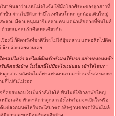
ง” พันสาว่าแบบไม่จริงจัง ใช้มือโยกศีรษะของลูกสาวที่
ั้น ผ่านไปยี่สิบกว่าปีไวเหมือนโกหก ลูกน้อยเติบใหญ่
สะสวย มีชายหนุ่มมาจีบหลายคน แต่น่าเสียดายที่พันไมล์
ด้วยสเปคคนรักคือเพศเดียวกัน
้เรื่องนี้ ก็ผิดหวังที่ชาตินี้จะไม่ได้อุ้มหลาน แต่พอคิดไปคิด
ด้ จึงปล่อยเลยตามเล
ครแม่ไม่ว่า แต่ไมล์ต้องรักตัวเองให้มาก อย่าหลงจนหน้า
หรับผิดหวังบ้าง ในโลกนี้ไม่มีอะไรแน่นอน เข้าใจไหม?”
ดกับลูกสาว หลังพันไมล์พาแฟนคนแรกมาบ้าน ทั้งสองคบหา
ท้ายก็ไปกันไม่รอด
ใจก็คอยปลอบใจเป็นกำลังใจให้ พันไมล์ใช้เวลาพักใหญ่
งเหมือนเดิม พันสาคิดว่าลูกสาวยังไม่พร้อมจะเปิดใจหรือ
ร ได้แต่สวดมนต์ไหว้พระใส่บาตร อธิษฐานขอพรให้พันไมล์
ได้มีความสุขเหมือนกับคนอื่นบ้าง