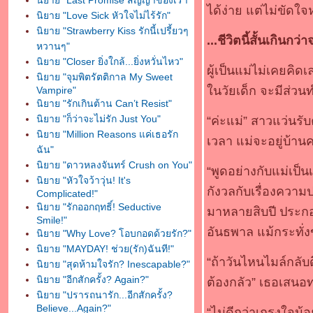
นิยาย "Last Promise สัญญาของเรา"
ได้ง่าย แต่ไม่ขัดใ
นิยาย "Love Sick หัวใจไม่ไร้รัก"
นิยาย "Strawberry Kiss รักนี้เปรี้ยวๆ
...ชีวิตนี้สั้นเกินก
หวานๆ"
นิยาย "Closer ยิ่งใกล้...ยิ่งหวั่นไหว"
ผู้เป็นแม่ไม่เคยคิ
นิยาย "จุมพิตรัตติกาล My Sweet
นวัยเด็ก จะมีส่วนทำ
Vampire"
นิยาย "รักเกินต้าน Can’t Resist"
นิยาย "ก็ว่าจะไม่รัก Just You"
“ค่ะแม่” สาวแว่นรั
นิยาย "Million Reasons แค่เธอรัก
เวลา แม่จะอยู่บ้าน
ฉัน"
นิยาย "ดาวหลงจันทร์ Crush on You"
“พูดอย่างกับแม่เป็นเ
นิยาย "หัวใจว้าวุ่น! It's
กังวลกับเรื่องความ
Complicated!"
นิยาย "รักออกฤทธิ์! Seductive
มาหลายสิบปี ประก
Smile!"
อันธพาล แม้กระทั่
นิยาย "Why Love? โอบกอดด้วยรัก?"
นิยาย "MAYDAY! ช่วย(รัก)ฉันที!"
“ถ้าวันไหนไมล์กลับด
นิยาย "สุดห้ามใจรัก? Inescapable?"
นิยาย "อีกสักครั้ง? Again?"
ต้องกลัว” เธอเสน
นิยาย "ปรารถนารัก...อีกสักครั้ง?
Believe...Again?"
“ไม่ดีกว่าเกรงใจน้อ