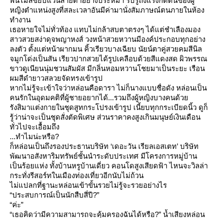
พันไมล์ขยับแว่นสายตาอย่างประหม่า รับรู้ถึงแรงกดดันของผู้
หญิงตำแหน่งสูงที่สละเวลาอันมีค่ามานั่งสัมภาษณ์ตนภายในห้อง
ทำงาน
เธอหายใจไม่ทั่วท้อง แทบไม่กล้าสบตาตรงๆ ได้แต่ชำเลืองมอง
สาวสวยสง่าดุจพญาหงส์ วงหน้าสวยหวานมีองค์ประกอบทุกอย่าง
ลงตัว ตั้งแต่หน้าผากมน คิ้วเรียวบางเฉียบ นัยน์ตาคู่สวยคมสีนิล
จมูกโด่งเป็นสัน เรียวปากสวยได้รูปเคลือบด้วยสีแดงสด ผิวพรรณ
ขาวดูเนียนนุ่มชวนสัมผัส มีกลิ่นหอมหวานโชยมาเป็นระยะ เรือน
ผมสีดำยาวสลวยจัดทรงเข้ารูป
หากไม่รู้จะเข้าใจว่าหล่อนคือดารา ไม่ก็นางแบบชื่อดัง หล่อนเป็น
คนรักในอุดมคติที่ผู้ชายอยากได้...รวมถึงผู้หญิงบางคนด้ว
รังสิมาแต่งกายในชุดสูทกระโปรงเข้ารูป เนี้ยบทุกกระเบียดนิ้ว ดูก็
รู้ว่าน่าจะเป็นชุดสั่งตัดพิเศษ ส่วนราคาคงสูงเกินมนุษย์เงินเดือน
ทั่วไปจะเอื้อมถึง
...ทำไมน่ะหรือ?
ก็หล่อนเป็นถึงรองประธานบริษัท ‘เดอะวัน เรียลเอสเตท’ บริษัท
พัฒนาอสังหาริมทรัพย์ชั้นนำระดับประเทศ มีโครงการหมู่บ้าน
เป็นร้อยแห่ง ทั้งบ้านหรูบ้านเดี่ยว คอนโดสูงเสียดฟ้า ไหนจะวิลล่า
กระทั่งรีสอร์ทในเมืองท่องเที่ยวอีกนับไม่ถ้วน
ไม่แปลกที่ฐานะหล่อนเข้าขั้นรวยไม่รู้จะรวยอย่างไร
“ประสบการณ์เป็นนักสืบสี่ปี?”
“ค่ะ”
“เธอคิดว่ามีความสามารถจะคุ้มครองฉันได้หรือ?” น้ำเสียงหล่อน