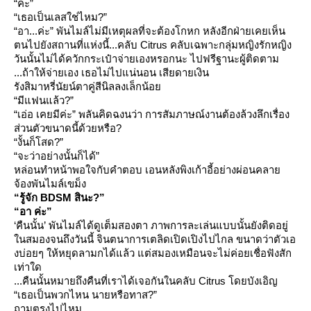
“ค่ะ”
“เธอเป็นเลสใช่ไหม?”
“อา...ค่ะ” พันไมล์ไม่มีเหตุผลที่จะต้องโกหก หลังอีกฝ่ายเคยเห็น
ตนไปยังสถานที่แห่งนี้...คลับ Citrus คลับเฉพาะกลุ่มหญิงรักหญิง
วันนั้นไม่ได้ควักกระเป๋าจ่ายเองหรอกนะ ไปฟรีฐานะผู้ติดตาม
...ถ้าให้จ่ายเอง เธอไม่ไปแน่นอน เสียดายเงิน
รังสิมาหรี่นัยน์ตาคู่สีนิลลงเล็กน้อ
“มีแฟนแล้ว?”
“เอ่อ เคยมีค่ะ” พลันคิดฉงนว่า การสัมภาษณ์งานต้องล้วงลึกเรื่อง
ส่วนตัวขนาดนี้ด้วยหรือ?
“งั้นก็โสด?”
“จะว่าอย่างนั้นก็ได้”
หล่อนทำหน้าพอใจกับคำตอบ เอนหลังพิงเก้าอี้อย่างผ่อนคลา
จ้องพันไมล์เขม็ง
“รู้จัก
BDSM สินะ?”
“อา ค่ะ”
‘คืนนั้น’ พันไมล์ได้ดูเต็มสองตา ภาพการละเล่นแบบนั้นยังติดอยู่
นสมองจนถึงวันนี้ จินตนาการเตลิดเปิดเปิงไปไกล ขนาดว่าตัวเอ
งบ่อยๆ ให้หยุดลามกได้แล้ว แต่สมองเหมือนจะไม่ค่อยเชื่อฟังสัก
เท่าใด
...คืนนั้นหมายถึงคืนที่เราได้เจอกันในคลับ Citrus โดยบังเอิญ
“เธอเป็นพวกไหน นายหรือทาส?”
ถามตรงไปไหม