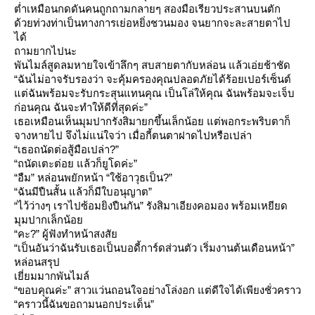
ต่ำเหมือนกดดันคนถูกถามกลายๆ สองมือเรียวประสานบนตัก
ด้วยท่วงท่าเป็นทางการเย่อหยิ่งชวนมอง จนยากจะละสายตาไป
ได้
ถามยากไปนะ
พันไมล์สูดลมหายใจเข้าลึกๆ สบสายตากับหล่อน แล้วเอ่ยช้าชัด
“ฉันไม่อาจรับรองว่า จะคุ้มครองคุณปลอดภัยได้ร้อยเปอร์เซ็นต์
ต่ฉันพร้อมจะรับกระสุนแทนคุณ เป็นโล่ให้คุณ ฉันพร้อมจะเจ็บ
ก่อนคุณ ฉันจะทำให้ดีที่สุดค่ะ”
เธอเหมือนเห็นมุมปากรังสิมายกขึ้นเล็กน้อย แต่พอกระพริบตาก็
จางหายไป จึงไม่แน่ใจว่า เมื่อกี้ตนตาฝาดไปหรือเปล่า
“เธอถนัดต่อสู้มือเปล่า?”
“ถนัดเตะต่อย แล้วก็ยูโดค่ะ”
“อืม” หล่อนพยักหน้า “ใช้อาวุธเป็น?”
“ฉันมีปืนสั้น แล้วก็มีใบอนุญาต”
“ไว้ว่างๆ เราไปซ้อมยิงปืนกัน” รังสิมาเอียงคอมอง พร้อมเหยียด
มุมปากเล็กน้อ
“คะ?” ผู้ฟังทำหน้าสงสั
“เป็นอันว่าฉันรับเธอเป็นบอดี้การ์ดส่วนตัว เริ่มงานต้นเดือนหน้า”
หล่อนสรุป
เยี่ยมมากพันไมล์
“ขอบคุณค่ะ” สาวแว่นถอนใจอย่างโล่งอก แต่ดีใจได้เพียงชั่วคราว
“คราวนี้ฉันขอถามนอกประเด็น”