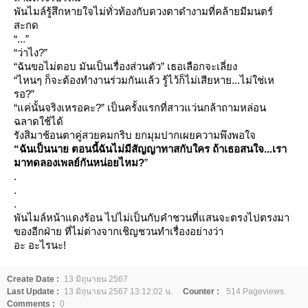
พันไมล์รู้สึกหายใจไม่ทั่วท้องกับดวงตาดำงามที่คล้ายมีมนตร์
สะกด
“...”
“ว่าไง?”
“ฉันขอไม่ตอบ มันเป็นเรื่องส่วนตัว” เธอเลือกจะเลี่ยง
“ไหนๆ ก็จะต้องทำงานร่วมกันแล้ว รู้ไว้ก็ไม่เสียหาย...ไม่ใช่เห
รอ?”
“แค่นั้นจริงเหรอคะ?” เป็นครั้งแรกที่สาวแว่นกล้าถามหล่อน
ฉลาดใช้ได้
รังสิมาช้อนตาคู่สวยคมกริบ ยกมุมปากเผยความพึงพอใจ
“ฉันเป็นนาย ตอนนี้ฉันไม่มีสัญญาทาสกับใคร
ถ้าเธอสนใจ...เรา
มาทดลองเพลย์กันหน่อยไหม?
”
.
.
.
พันไมล์หน้าแดงร้อน ไปไม่เป็นกับคำชวนที่แสนจะตรงไปตรงมา
ของอีกฝ่าย ที่ไม่ต่างจากเชิญชวนทำเรื่องอย่างว่า
อะ อะไรนะ!
Create Date :
13 มิถุนายน 2567
Last Update :
13 มิถุนายน 2567 13:12:02 น.
Counter :
514 Pageviews.
Comments :
0