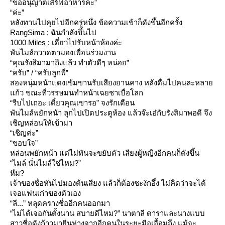
“ขออนุญาตเสิร์ฟอาหารค่ะ”
“ค่ะ”
หลังทานไปคุยไปอีกครู่หนึ่ง ข้อความเข้าก็ดังขึ้นอีกครั้ง
RangSima : ฉันกำลังขึ้นไป
1000 Miles : เดี๋ยวไปรับหน้าห้องค่ะ
พันไมล์กวาดตามองเพื่อนร่วมงาน
“คุณรังสิมามาถึงแล้ว ทำตัวดีๆ หน่อย”
“ครับ” / “ครับลูกพี่”
สองหนุ่มหน้าแดงเข้มขานรับเสียงยานคาง หลังดื่มไปคนละหลา
ก้ว ขณะที่วรรษมนทำหน้าเฉยชาเบื่อโลก
“รีบไปเถอะ เดี๋ยวคุณเขารอ” จงรักเตือน
พันไมล์พยักหน้า ลุกไปเปิดประตูห้อง แล้วจ๊ะเอ๋กับรังสิมาพอดี จึง
เชิญหล่อนให้เข้ามา
“เชิญค่ะ”
“ขอบใจ”
หล่อนพยักหน้า แต่ไม่ทันจะขยับตัว เสียงผู้หญิงอีกคนก็ดังขึ้น
“ไมล์ นั่นไมล์ใช่ไหม?”
หืม?
เจ้าของชื่อหันไปมองต้นเสียง แล้วก็ต้องชะงักอึ้ง ไม่คิดว่าจะได้
เจอแฟนเก่าของตัวเอง
“ลี...” หลุดครางชื่ออีกคนออกมา
“ไม่ได้เจอกันตั้งนาน สบายดีไหม?” นาตาลี ดาราและนางแบบ
สาวชื่อดังก้าวมายืนห่างจากอีกคนในระยะมือเอื้อมถึง แม้จะ