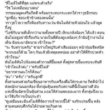
“พี่ไมล์ใจดีที่สุด แม่พระตัวจริง”
“ใช่ ไม่เหมือนบางคน”
วรรษมนพูดเสริมกิตติ พร้อมกระทบกระแทกใส่วราวุธอีกรอบ
“ลูกพี่อ่ะ ชอบเข้าข้างสองคนนั้น”
วราวุธโวยวายกึ่งฟ้องกับสาวแว่น พันไมล์ส่ายหัวอ่อนใจ แล้วพูด
กึ่งขู่
“ไอซ์กับนายติเด็กกว่านายตั้งหลายปี เลิกแกล้งน้องๆ ได้แล้ว ตอน
ฉันไม่อยู่อย่ามีเรื่องกัน นายเป็นพี่ต้องดูแลน้องๆ ถ้าฉันรู้ว่างานไม่
เดิน ฉันจะมาอัดนาย เข้าใจนะ?”
“ระ รับทราบครับ” ชายร่างใหญ่รับคำเสียงอ่อยๆ หน้าจ๋อยจืดสนิท
“พวกเธอก็ด้วย โตๆ กันแล้วมีเหตุผลหน่อย อย่าทำให้พี่รักปวดหัว
เข้าใจนะ”
พันไมล์หันไปจ้องสองตัวกวนที่ยิ้มเผล่ ทั้งคู่สลายยิ้มแทบจะทันที
“เข้าใจแล้วค่ะ” / “ครับพี่ไมล์”
“อยากทานอะไรก็สั่งนะ”
“ค่ะ” / “ครับ” / “ครับลูกพี่”
ทั้งสามคนช่วยกันเขียนอาหารกับเครื่องดื่มใส่กระดาษ กิตตินำไป
ส่งพนักงานนอกห้อง ทั้งกลุ่มคุ้นเคยกับสถานที่นี้เป็นอย่างดี ผับ
ห่งนี้ร่มฉัตรเป็นหุ้นส่วน แถมให้ส่วนลดเยอะมาก ทั้งกลุ่มจึงแวะ
มาใช้บริการเป็นประจำ
“ดูเหมือนจะมีแค่ไมล์ที่จัดการเจ้าพวกนี้ได้” จงรักเปรยขึ้น หลัง
สามคนสงบศึกกันได้ง่ายดายเกินคาด