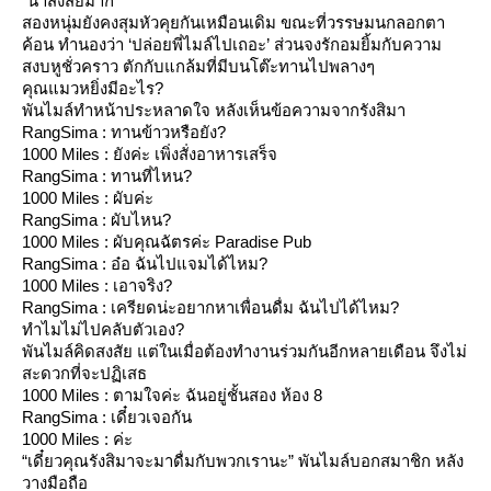
“น่าสงสัยมาก”
สองหนุ่มยังคงสุมหัวคุยกันเหมือนเดิม ขณะที่วรรษมนกลอกตา
ค้อน ทำนองว่า ‘ปล่อยพี่ไมล์ไปเถอะ’ ส่วนจงรักอมยิ้มกับความ
สงบหูชั่วคราว ตักกับแกล้มที่มีบนโต๊ะทานไปพลางๆ
คุณแมวหยิ่งมีอะไร?
พันไมล์ทำหน้าประหลาดใจ หลังเห็นข้อความจากรังสิมา
RangSima : ทานข้าวหรือยัง?
1000 Miles : ยังค่ะ เพิ่งสั่งอาหารเสร็จ
RangSima : ทานที่ไหน?
1000 Miles : ผับค่ะ
RangSima : ผับไหน?
1000 Miles : ผับคุณฉัตรค่ะ Paradise Pub
RangSima : อ๋อ ฉันไปแจมได้ไหม?
1000 Miles : เอาจริง?
RangSima : เครียดน่ะอยากหาเพื่อนดื่ม ฉันไปได้ไหม?
ทำไมไม่ไปคลับตัวเอง?
พันไมล์คิดสงสัย แต่ในเมื่อต้องทำงานร่วมกันอีกหลายเดือน จึงไม่
สะดวกที่จะปฏิเสธ
1000 Miles : ตามใจค่ะ ฉันอยู่ชั้นสอง ห้อง 8
RangSima : เดี๋ยวเจอกัน
1000 Miles : ค่ะ
“เดี๋ยวคุณรังสิมาจะมาดื่มกับพวกเรานะ” พันไมล์บอกสมาชิก หลัง
วางมือถือ