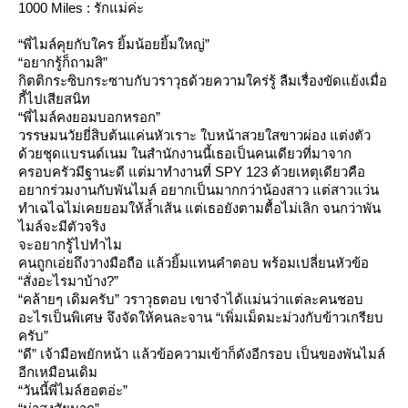
1000 Miles : รักแม่ค่ะ
“พี่ไมล์คุยกับใคร ยิ้มน้อยยิ้มใหญ่”
“อยากรู้ก็ถามสิ”
กิตติกระซิบกระซาบกับวราวุธด้วยความใคร่รู้ ลืมเรื่องขัดแย้งเมื่อ
กี้ไปเสียสนิท
“พี่ไมล์คงยอมบอกหรอก”
วรรษมนวัยยี่สิบต้นแค่นหัวเราะ ใบหน้าสวยใสขาวผ่อง แต่งตัว
ด้วยชุดแบรนด์เนม ในสำนักงานนี้เธอเป็นคนเดียวที่มาจาก
ครอบครัวมีฐานะดี แต่มาทำงานที่ SPY 123 ด้วยเหตุเดียวคือ
อยากร่วมงานกับพันไมล์ อยากเป็นมากกว่าน้องสาว แต่สาวแว่น
ทำเฉไฉไม่เคยยอมให้ล้ำเส้น แต่เธอยังตามตื้อไม่เลิก จนกว่าพัน
ไมล์จะมีตัวจริง
จะอยากรู้ไปทำไม
คนถูกเอ่ยถึงวางมือถือ แล้วยิ้มแทนคำตอบ พร้อมเปลี่ยนหัวข้อ
“สั่งอะไรมาบ้าง?”
“คล้ายๆ เดิมครับ” วราวุธตอบ เขาจำได้แม่นว่าแต่ละคนชอบ
อะไรเป็นพิเศษ จึงจัดให้คนละจาน “เพิ่มเม็ดมะม่วงกับข้าวเกรียบ
ครับ”
“ดี” เจ้ามือพยักหน้า แล้วข้อความเข้าก็ดังอีกรอบ เป็นของพันไมล์
อีกเหมือนเดิม
“วันนี้พี่ไมล์ฮอตอ่ะ”