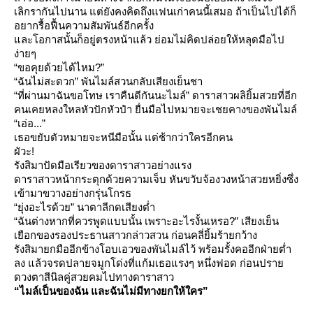
เลิกรากันไปนาน แต่ยังคงคิดถึงแฟนเก่าคนนี้เสมอ ถ้าเป็นไปได้ก็
อยากรื้อฟื้นความสัมพันธ์อีกครั้ง
ละโอกาสนั้นก็อยู่ตรงหน้าแล้ว ย่อมไม่คิดปล่อยให้หลุดมือไป
ง่ายๆ
“ขอคุยด้วยได้ไหม?”
“ฉันไม่สะดวก” พันไมล์สวนกลับเสียงเย็นชา
“ที่ผ่านมาฉันขอโทษ เราคืนดีกันนะไมล์” ดาราสาวผลิยิ้มสวยที่อีก
คนเคยหลงใหลหัวปักหัวปำ ยื่นมือไปหมายจะเชยคางของพันไมล์
“เอ่อ...”
เธอขยับตัวหมายจะหนีมือนั้น แต่ช้ากว่าใครอีกคน
ผัวะ!
รังสิมาปัดมือเรียวของดาราสาวอย่างแรง
ดาราสาวหน้ากระตุกด้วยความเจ็บ หันขวับจ้องวงหน้าสวยหยิ่งซึ่ง
เข้ามาขวางอย่างกรุ่นโกรธ
“ยุ่งอะไรด้วย” นาตาลีกดเสียงต่ำ
“ฉันต่างหากที่ควรพูดแบบนั้น เพราะอะไรงั้นเหรอ?” เสียงเย็น
เยือกของรองประธานสาวกล่าวสวน ก่อนคลี่ยิ้มร้ายกว้าง
รังสิมายกมืออีกข้างโอบเอวของพันไมล์ไว้ พร้อมรั้งคออีกฝ่ายต่ำ
ลง แล้วจรดปลายจมูกโด่งที่แก้มเธอแรงๆ หนึ่งฟอด ก่อนปรา
ดวงตาสีนิลคู่สวยคมไปทางดาราสาว
“ไมล์เป็นของฉัน และฉันไม่มีทางยกให้ใคร”