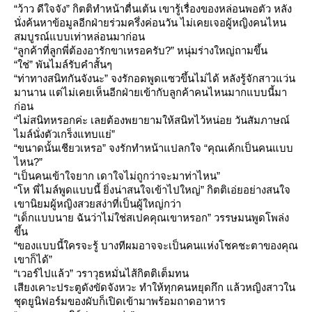
“ว้าว ดีใจจัง” กิตติทำหน้าตื่นเต้น เขารู้เรื่องของหล่อนพอตัว หลัง
นั่งค้นหาข้อมูลอีกฝ่ายร่วมครึ่งค่อนวัน ไม่เคยเจอผู้หญิงคนไหน
สมบูรณ์แบบเท่าหล่อนมาก่อน
“ลูกค้าที่ลูกพี่ต้องอารักขาเหรอครับ?” หนุ่มร่างใหญ่ถามขึ้น
“ใช่” พันไมล์รับคำสั้นๆ
“ท่าทางสนิทกันจังนะ” จงรักอดพูดแซวขึ้นไม่ได้ หลังรู้จักสาวแว่น
มานาน แต่ไม่เคยเห็นอีกฝ่ายเข้ากับลูกค้าคนไหนมากแบบนี้มา
ก่อน
“ไม่สนิทหรอกค่ะ เลยต้องพยายามให้สนิทไว้หน่อย วันสัมภาษณ์
ไมล์นั่งตัวเกร็งแทบแย่”
“ขนาดนั้นเชียวเหรอ” จงรักทำหน้าแปลกใจ “คุณเค้กเป็นคนแบบ
ไหน?”
“เป็นคนเข้าใจยาก เดาใจไม่ถูกว่าจะมาท่าไหน”
“โห พี่ไมล์พูดแบบนี้ ยิ่งน่าสนใจเข้าไปใหญ่” กิตติเอ่ยอย่างสนใจ
เขานิยมผู้หญิงสวยสง่าที่เป็นผู้ใหญ่กว่า
“เด็กแบบนาย ฉันว่าไม่ใช่สเปคคุณเขาหรอก” วรรษมนพูดโพล่ง
ขึ้น
“ของแบบนี้ใครจะรู้ บางทีผมอาจจะเป็นคนแห่งโชคชะตาของคุณ
เขาก็ได้”
“เวอร์ไปแล้ว” วราวุธหมั่นไส้กิตติเต็มทน
เสียงเคาะประตูดังขัดจังหวะ ทำให้ทุกคนหยุดกึก แล้วหญิงสาวใน
ชุดยูนิฟอร์มของผับก็เปิดเข้ามาพร้อมถาดอาหาร