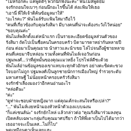
“ไม่หรอกค่ะ แค่พูดดีๆ พวกนี้ก็ฟังนะคะ” พันไมล์พูดยิ้ม
จงรักถอนใจเบาๆ ก่อนนึกอะไรขึ้นได้ ส่งแฟ้มให้เธอ
“เอานี่ พี่ให้เจ้าติค้นข้อมูลมาให้”
“อะไรคะ?” พันไมล์รับแฟ้มใสมาถือไว้
“คนที่เกี่ยวข้องกับคุณรังสิมา มีบางคนที่น่าจะต้องระวังไว้หน่อย”
“ขอบคุณค่ะ”
พันไมล์พลิกตั้งแต่หน้าแรก เป็นรายละเอียดข้อมูลส่วนตัวของ
รังสิมา ถัดไปเป็นชื่อคนในครอบครัว บิดามารดาหย่ากันหลายปี
ก่อน ต่อมาเป็นคุณยาย น้าสาวและน้าเขย ไล่ไปจนถึงผู้ชายหลา
คนที่เคยมาจีบหล่อน รวมทั้งคนที่พันไมล์เจอวันก่อน
ปฐมพงศ์...ว่าที่คู่หมั้นของคุณแมวหยิ่ง โปรไฟล์ดีซะด้ว
พันไมล์อ่านข้อมูลของเขาแทบจะทุกตัวอักษร อย่างตะขิดตะขวง
จบอกไม่ถูก ปฐมพงศ์เป็นลูกชายนักการเมืองใหญ่ ร่ำรวยระดับ
มหาเศรษฐี ไม่น้อยหน้าครอบครัวรังสิมา
จงรักชำเลืองมองว่าอีกคนอ่านอะไร
“หล่อดีนะ”
“ค่ะ”
“ดูท่าจะชอบฝ่ายหญิงมาก แต่คุณเค้กจะสนใจหรือเปล่า?”
“...” พันไมล์เงยหน้ามองหัวหน้าตัวเองแบบฉงน
“ก็แค่เซนส์น่ะ” จงรักยักไหล่ แล้วกล่าวต่อ “คุณรังสิมาร่วมลงทุน
เปิดคลับเฉพาะกลุ่มกับคุณมาศปรียา ถ้าให้พี่เดาเป็นไปได้มากว่า
เธออาจจะเป็นเลส...ไม่ก็ไบ”
พูดเหมือนตาเห็นเลยแฮะ