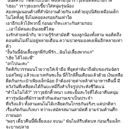
“นั่นสิครับ” กิตติรีบเป็นกำลังเสริมรุมวราวุธทันทีที่สบโอกาส
“เฮอะ” วราวุธแยกเขี้ยวใส่หนุ่มรุ่นน้อง
สองหนุ่มนอนค้างที่สำนักงานด้วยกัน แต่ด้วยอุปนิสัยเหมือนเด็ก
ไม่โตทั้งคู่ จึงไม่ค่อยลงรอยกันเท่าใด
เอาอีกแล้วไอ้พวกนี้ ก่อนมาก็ทะเลาะกันสามรอบ
...เอาไม้คนละอันเลยดีไหม
จงรักส่ายหน้ากับ ‘ความรู้รักสามัคคี’ ของลูกน้องทั้งสาม พอคิดถึง
ตอนพันไมล์ไม่อยู่หลายเดือน ความปวดขมองคงเพิ่มอีกหลายเท่า
ตัว
“งั้นวันนี้ฉันเลี้ยงลูกพี่กับพี่รัก...ฉันไม่เลี้ยงพวกแก”
“เฮ้ย ได้ไงอ่ะพี่”
“งกไปนะคะ”
กิตติกับวรรษมนโวยวายใส่เจ้ามือ ที่อุตส่าห์มาถึงผับของร่มฉัตร
บอสใหญ่ แล้วจะมาเทกันซะงั้น นี่ก็ใกล้สิ้นเดือนแล้วด้วย เงินเหลือ
ติดก้นกระเป๋าเพียงเล็กน้อย ถ้าต้องจ่ายค่าเหล้าค่าอาหารคืนนี้ มี
หวังวันที่เหลือคงได้กินบะหมี่กึ่งสำเร็จรูปประทังชีวิตแน่
“ทำไมไม่ได้?” วราวุธยักคิ้วหนา แสยะยิ้มสะใจที่ได้เอาคืนหนุ่ม
สาวรุ่นน้องที่มักรวมหัวกันเล่นงานเขาเป็นประจำ
ที่จริงแล้ว ทั้งสามคนไม่ได้เกลียดกันโกรธกันจริงๆ แค่ปกติหา
เรื่องกัดกันแก้เหงา ทว่าจะสมัครสมานสามัคคี ยามร่วมต้านศึก
ภายนอก
“พอๆ เดี๋ยวคืนนี้พี่เลี้ยงเอง จบนะ” พันไมล์รีบตัดบท ก่อนเรื่องเล็ก
จะบานปลา