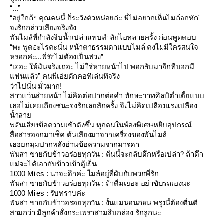
“...”
“อยู่ใกล้ๆ คุณคนนี้ ก็ระวังตัวหน่อยล่ะ พี่ไม่อยากเห็นไมล์อกหัก”
จงรักกล่าวเสียงจริงจัง
พันไมล์ที่กำลังจิบน้ำเปล่าแทบสำลักไอหลายครั้ง ก่อนพูดตอบ
“พะ พูดอะไรคะนั่น หน้าตาธรรมดาแบบไมล์ คงไม่มีใครสนใจ
หรอกค่ะ...พี่รักไม่ต้องเป็นห่วง”
“เฮอะ ให้มันจริงเถอะ ไม่ใช่หายหน้าไป พอกลับมาอีกทีบอกมี
ฟนแล้ว” คนพี่เอ่ยดักคอทีเล่นทีจริง
ว่าไปนั่น มั่วมาก!
สาวแว่นส่ายหน้า ไม่คิดต่อปากต่อคำ ทักษะวาทศิลป์ต่ำเตี้ยแบบ
เธอไม่เคยเถียงชนะจงรักเลยสักครั้ง จึงไม่คิดเปลืองแรงเปลือง
น้ำลา
พลันเสียงข้อความเข้าดังขึ้น ทุกคนในห้องพิเศษหยิบอุปกรณ์
สื่อสารออกมาเช็ค ต้นเสียงมาจากเครื่องของพันไมล์
เธอยกมุมปากหลังอ่านข้อความจากมารดา
พันสา ขายกับข้าวอร่อยทุกวัน : คืนนี้จะกลับดึกหรือเปล่า? ถ้าดึก
ม่จะได้เอากับข้าวเข้าตู้เย็น
1000 Miles : น่าจะดึกค่ะ ไมล์อยู่ที่ผับกับพวกพี่รัก
พันสา ขายกับข้าวอร่อยทุกวัน : ถ้าดื่มเยอะ อย่าขับรถเองนะ
1000 Miles : รับทราบค่ะ
พันสา ขายกับข้าวอร่อยทุกวัน : งั้นแม่นอนก่อน พรุ่งนี้ต้องตื่นตี
สามกว่า มีลูกค้าสั่งกระเพราสามสิบกล่อง รักลูกนะ