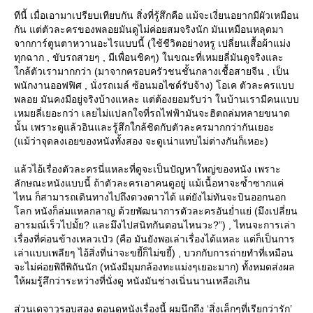
ทีนี้ เมื่อเอามาเปรียบเทียบกัน สิ่งที่รู้สึกคือ แม้จะเงี่ยนอยากมีผัวเหมือน
กัน แต่ตัวละครของพลอยมันดูไม่ค่อยสมจริงนัก มันเหมือนหลุดมา
จากการ์ตูนตาหวานอะไรแบบนี้ (ใช้ชีวิตอย่างหรู เปลี่ยนเสื้อผ้าแม่ง
ทุกฉาก , ขับรถสวยๆ , มีเพื่อนชิคๆ) ในขณะที่เหมยลี่มันดูจริงและ
กล้ตัวเรามากกว่า (มาจากครอบครัวชนชั้นกลางเชื้อสายจีน , เป็น
พนักงานออฟฟิศ , นั่งรถเมล์ ซ้อนมอไซด์รับจ้าง) โอเค ตัวละครแบบ
พลอย มันคงมีอยู่จริงบ้างแหละ แต่ต้องยอมรับว่า ในบ้านเรามีคนแบบ
เหมยลี่เยอะกว่า เลยไม่แปลกใจที่รถไฟฟ้ามันจะฮิตถล่มทลายขนาด
นั้น เพราะดูแล้วอินและรู้สึกใกล้ชิดกับตัวละครมากกว่ากันเยอะ
(แม้ว่าจุดลงเอยของหนังทั้งสอง จะดูเน่าแทบไม่ต่างกันก็เหอะ)
ล้วไอ้เรื่องตัวละครนี่แหละที่ดูจะเป็นปัญหาใหญ่ของหนัง เพราะ
ลักษณะหนังแบบนี้ ถ้าตัวละครเอาคนดูอยู่ แม้เนื้อหาจะซ้ำซากแค่
ไหน ก็สามารถเดินทางไปถึงดวงดาวได้ แต่ยังไม่ทันจะบินออกนอก
ลก หนังก็ล่มแหลกลาญ ด้วยพัฒนาการตัวละครอันย่ำแย่ (มึงเปลี่ยน
อารมณ์เร็วไปมั้ย? และมึงไปสนิทกันตอนไหนวะ?”) , ไหนจะการเล่า
เรื่องที่ค่อนข้างเหลวเป๋ว (คือ มันยังพอเล่าเรื่องได้แหละ แต่ก็เป็นการ
เล่าแบบเพลียๆ ไอ้สิ่งที่น่าจะขยี้ก็ไม่ขยี้) , บวกกับการถ่ายทำที่เหมือน
จะไม่ค่อยพิถีพิถันนัก (หนังมีมุมกล้องทะแม่งๆเยอะมาก) ทั้งหมดส่งผล
ห้ผมรู้สึกว่าระหว่างที่นั่งดู หนังมันช่างเนิ่นนานเหลือเกิน
ส่วนเดจาวูรอบสอง ตอนดูหนังเรื่องนี้ ผมนึกถึง ‘สิ่งเล็กๆที่เรียกว่ารัก’