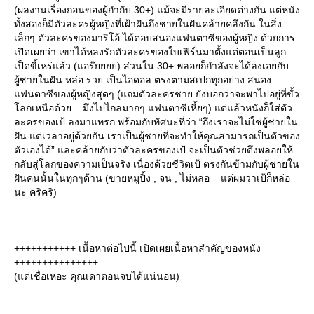
(ผลงานเรื่องก่อนของผู้กำกับ 30+) แม้จะมีรายละเอียดต่างกัน แต่หนัง
ทั้งสองก็มีตัวละครผู้หญิงที่เฝ้าฝันถึงชายในฝันคล้ายคลึงกัน ในสิ่ง
เล็กๆ ตัวละครของมาริโอ้ ได้ตอบสนองแฟนตาซีของผู้หญิง ด้วยการ
เปิดเผยว่า เขาได้หลงรักตัวละครของใบเฟิร์นมาตั้งแต่ตอนเป็นลูก
เป็ดขี้เหร่แล้ว (แอร๊ยยยย) ส่วนใน 30+ พลอยก็กำลังจะได้ลงเอยกับ
ผู้ชายในฝัน หล่อ รวย เป็นไอดอล ตรงตามสเปกทุกอย่าง สนอง
ฟนตาซีของผู้หญิงสุดๆ (แถมตัวละครชาย ยังบอกว่าจะพาไปอยู่ที่ขั้ว
ลกเหนือด้วย – มึงไปไกลมากๆ แฟนตาซีเหี้ยๆ) แต่แล้วหนังก็ใส่ตัว
ละครของเป้ ลงมาแทรก พร้อมกับทัศนะที่ว่า “ถึงเราจะไม่ใช่ผู้ชายใน
ฝัน แต่เวลาอยู่ด้วยกัน เราเป็นผู้ชายที่จะทำให้คุณสามารถเป็นตัวของ
ตัวเองได้” และคล้ายกับว่าตัวละครของเป้ จะเป็นตัวช่วยดึงพลอยให้
กลับสู่โลกของความเป็นจริง เนื่องด้วยชีวิตเป้ ตรงกันข้ามกับผู้ชายใน
ฝันคนนั้นในทุกๆด้าน (ขายหมูปิ้ง , จน , ไม่หล่อ – แต่ผมว่าเป้ก็หล่อ
นะ คริคริ)
+++++++++++ เนื้อหาต่อไปนี้ เปิดเผยเนื้อหาสำคัญของหนัง
+++++++++++++++
(แต่เชื่อเหอะ คุณเดาตอนจบได้แน่นอน)