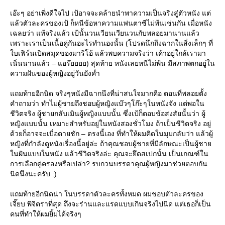
เอ๊ะๆ อย่าเพิ่งดีใจไป เป้อาจจะคล้ายนำพาความเป็นจริงสู่ตัวหนัง แต่
ล้วตัวละครของเป้ ก็หนีข้อหาความแฟนตาซีไม่พ้นเช่นกัน เมื่อหนัง
เฉลยว่า แท้จริงแล้ว เป้นั้นวนเวียนเวียนวนกับพลอยมานานแล้ว
เพราะเราเป็นเนื้อคู่กันอะไรทำนองนั้น (โปรดนึกถึงฉากในสิ่งเล็กๆ ที่
บเฟิร์นเปิดสมุดของมาริโอ้ แล้วพบความจริงว่า เค้าอยู่ใกล้เรามา
เนิ่นนานแล้ว – แอร๊ยยยย) สุดท้าย หนังเลยหนีไม่พ้น มีสภาพตกอยู่ใน
ความฝันของผู้หญิงอยู่วันยังค่ำ
ถมท้ายอีกนิด จริงๆหนังมีฉากนึงที่น่าสนใจมากคือ ตอนที่พลอยตั้ง
คำถามว่า ทำไมผู้ชายถึงชอบผู้หญิงแบ๊วๆโก๊ะๆในหนังจัง แต่พอใน
ชีวิตจริง ผู้ชายกลับเมินผู้หญิงแบบนั้น ซึ่งเป้ก็ตอบข้อสงสัยนั้นว่า ผู้
หญิงแบบนั้น เหมาะสำหรับอยู่ในหนังสองชั่วโมง ถ้าเป็นชีวิตจริง อยู่
ด้วยก็อาจจะเบื่อตายชัก – ตรงนี้เอง ที่ทำให้ผมคิดในมุมกลับว่า แล้วผู้
หญิงที่กำลังดูหนังเรื่องนี้อยู่ล่ะ ถ้าคุณชอบผู้ชายที่มีลักษณะเป็นผู้ชา
นฝันแบบในหนัง แล้วชีวิตจริงล่ะ คุณจะยึดสเปกนั้น เป็นเกณฑ์ใน
การเลือกคู่ครองหรือเปล่า? รบกวนบรรดาคุณผู้หญิงมาช่วยตอบกัน
นิดนึงนะครับ :)
ถมท้ายอีกนิดน่า ในบรรดาตัวละครทั้งหมด ผมชอบตัวละครของ
เจี๊ยบ พิจิตราที่สุด ถึงจะร่านและแรดแบบเกินจริงไปนิด แต่เธอก็เป็น
คนที่ทำให้ผมยิ้มได้จริงๆ