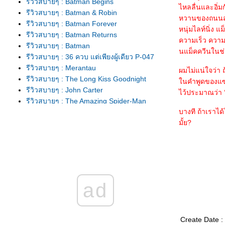
รีวิวสบายๆ : Batman Begins
ไหลลื่นและอิ่
รีวิวสบายๆ : Batman & Robin
หวานของถนนสายเก
รีวิวสบายๆ : Batman Forever
หนุ่มไลท์นิ่ง แ
รีวิวสบายๆ : Batman Returns
ความเร็ว ความเ
รีวิวสบายๆ : Batman
นแม็คควีนในช่ว
รีวิวสบายๆ : 36 ควบ แต่เพียงผู้เดียว P-047
รีวิวสบายๆ : Merantau
ผมไม่แน่ใจว่า ถ
รีวิวสบายๆ : The Long Kiss Goodnight
นคำพูดของแซลล
รีวิวสบายๆ : John Carter
ไว้ประมาณว่า ‘ร
รีวิวสบายๆ : The Amazing Spider-Man
บางที ถ้าเราได้
รีวิวสบายๆ : Prometheus (ต่ออีกนิดดด)
มั้ย?
รีวิวสบายๆ : Prometheus
รีวิวสบายๆ : Alien: Resurrection
รีวิวสบายๆ : Alien³
รีวิวสบายๆ : Aliens
รีวิวสบายๆ : Alien
รีวิวสบายๆ : The Cabin in the Woods
ad
รีวิวสบายๆ : Special Forces
รีวิวสบายๆ : The Grey
รีวิวสบายๆ : The Artist
Create Date :
รีวิวสบายๆ : Hugo