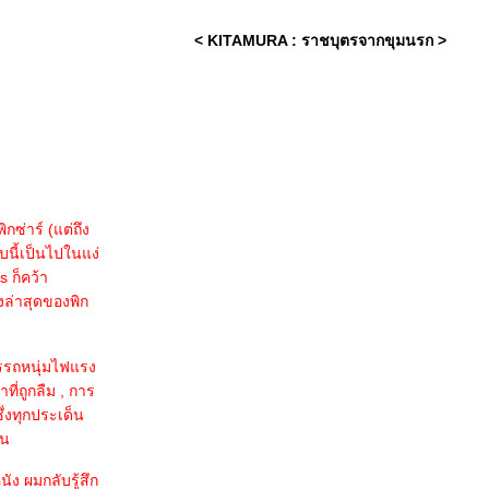
< KITAMURA : ราชบุตรจากขุมนรก >
ซ่าร์ (แต่ถึง
บนี้เป็นไปในแง่
s ก็คว้า
องล่าสุดของพิก
ครรถหนุ่มไฟแรง
ี่ถูกลืม , การ
่งทุกประเด็น
็น
ัง ผมกลับรู้สึก