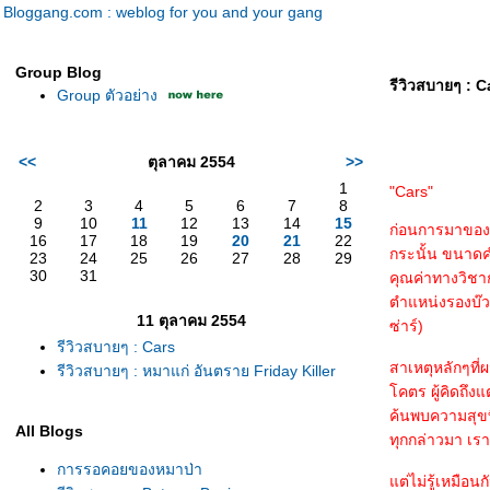
Bloggang.com : weblog for you and your gang
Group Blog
รีวิวสบายๆ : C
Group ตัวอย่าง
<<
ตุลาคม 2554
>>
1
"Cars"
2
3
4
5
6
7
8
9
10
11
12
13
14
15
ก่อนการมาของหน
16
17
18
19
20
21
22
กระนั้น ขนาดคำ
23
24
25
26
27
28
29
30
31
คุณค่าทางวิชาก
ตำแหน่งรองบ๊วยไ
11 ตุลาคม 2554
ซ่าร์)
รีวิวสบายๆ : Cars
สาเหตุหลักๆที่
รีวิวสบายๆ : หมาแก่ อันตราย Friday Killer
คตร ผู้คิดถึงแ
ค้นพบความสุขที
All Blogs
ทุกกล่าวมา เรา
การรอคอยของหมาป่า
ต่ไม่รู้เหมือนก