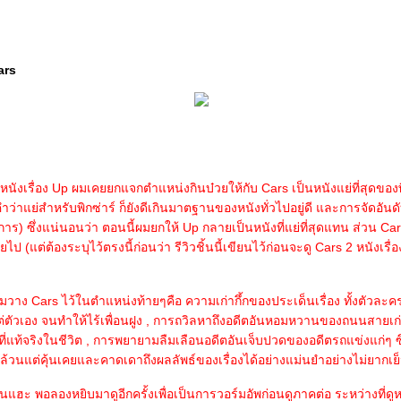
ars
ังเรื่อง Up ผมเคยยกแจกตำแหน่งกินบ๋วยให้กับ Cars เป็นหนังแย่ที่สุดของพิก
ว่าแย่สำหรับพิกซ่าร์ ก็ยังดีเกินมาตฐานของหนังทั่วไปอยู่ดี และการจัดอันดั
าร) ซึ่งแน่นอนว่า ตอนนี้ผมยกให้ Up กลายเป็นหนังที่แย่ที่สุดแทน ส่วน Car
ป (แต่ต้องระบุไว้ตรงนี้ก่อนว่า รีวิวชิ้นนี้เขียนไว้ก่อนจะดู Cars 2 หนังเรื่
ผมวาง Cars ไว้ในตำแหน่งท้ายๆคือ ความเก่ากึ้กของประเด็นเรื่อง ทั้งตัวละ
ต่ตัวเอง จนทำให้ไร้เพื่อนฝูง , การถวิลหาถึงอดีตอันหอมหวานของถนนสายเก่าท
่แท้จริงในชีวิต , การพยายามลืมเลือนอดีตอันเจ็บปวดของอดีตรถแข่งแก่ๆ ซึ
ล้วนแต่คุ้นเคยและคาดเดาถึงผลลัพธ์ของเรื่องได้อย่างแม่นยำอย่างไม่ยากเย
ันแฮะ พอลองหยิบมาดูอีกครั้งเพื่อเป็นการวอร์มอัพก่อนดูภาคต่อ ระหว่างที่ดูหน