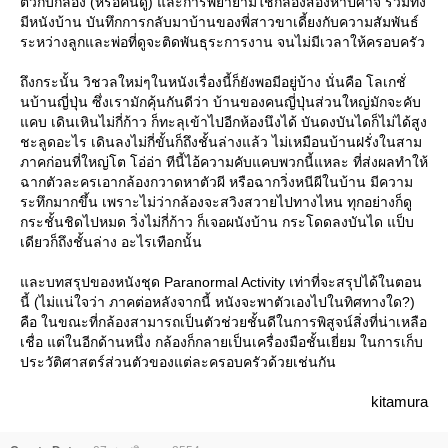
ตัวกับกล้อง (หรือคนดู) และการพยายามใช้กล้องส่องหาปีศาจ รวมทั้ง
มีหนังบ้าน บันทึกการกลับมาบ้านของพี่สาวขาเดี้ยงกับความสัมพันธ์
ระหว่างลูกและพ่อที่ดูจะติดพันธุระการงาน จนไม่มีเวลาให้ครอบครัว
ถึงกระนั้น วิชวลใหม่ๆในหนังเรื่องนี้ก็ยังพอมีอยู่บ้าง นั่นคือ โลเกชั่
นบ้านญี่ปุ่น ซึ่งเรามักคุ้นกันดีว่า บ้านของคนญี่ปุ่นส่วนใหญ่มักจะคับ
คบ เดินเหินไม่กี่ก้าว ก็ทะลุเข้าไปอีกห้องนึงได้ บันดงบันไดก็ไม่ได้สูง
ชะลูดอะไร เดินลงไม่กี่ขั้นก็ถึงชั้นล่างแล้ว ไม่เหมือนบ้านฝรั่งในสาม
ภาคก่อนที่ใหญ่โต โอ่อ่า ทีนี้ไอ้ความคับแคบพวกนี้แหละ ที่ส่งผลทำให้
ฉากตัวละครเอากล้องกวาดหาตัวผี หรือฉากวิ่งหนีผีในบ้าน มีความ
ระทึกมากขึ้น เพราะไม่ว่ากล้องจะสวิงสวายไปทางไหน ทุกอย่างก็ดู
กระชั้นชิดไปหมด วิ่งไม่กี่ก้าว ก็เจอผนังบ้าน กระโดดลงบันได แป็บ
เดียวก็ถึงชั้นล่าง อะไรเทือกนั้น
ละบทสรุปของหนังชุด Paranormal Activity เท่าที่จะสรุปได้ในตอน
นี้ (ไม่แน่ใจว่า ภาคต่อหลังจากนี้ หนังจะพาตัวเองไปในทิศทางใด?)
คือ ในขณะที่กล้องสามารถเป็นตัวช่วยชั้นดีในการพิสูจน์สิ่งที่น่าเหลือ
เชื่อ แต่ในอีกด้านหนึ่ง กล้องก็กลายเป็นเครื่องมือชั้นเยี่ยม ในการเก็บ
ประวัติศาสตร์ส่วนตัวของแต่ละครอบครัวด้วยเช่นกัน
kitamura