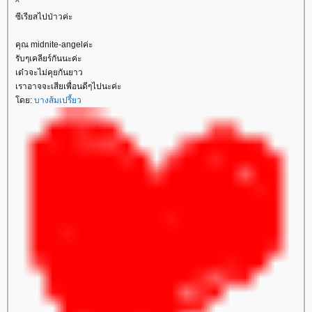
^
ซีเรียสไปป่าวค่ะ
คุณ midnite-angelค่ะ
รับๆเคลียร์กันนะค่ะ
เด๋วจะไม่คุยกันยาว
เราอาจจะเสียเพื่อนดีๆไปนะค่ะ
ดย:
บางส้มเปรี้ยว