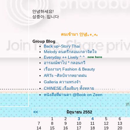
안녕하세요!
성중아..입니다
คนเข้ามา 안녕｡◕‿◕｡
Group Blog
Back up~Story Thai
Melody ดนตรีกล่อมเกลาจิตใจ
Everyday ++ Lively ^ ^
อารมณ์พาไป * กลอนกวี
เรื่องงามๆ Fashion & Beauty
ARTs ~ศิลป์จากหยาดฝน
Galleria ความทรงจำ
CHINESE เรื่องจีนๆ ทั้งหลา
หนังสือที่ผ่านตา @Book on Zeen
<<
มิถุนายน 2552
1
2
3
4
5
6
7
8
9
10
11
12
13
14
15
16
17
18
19
20