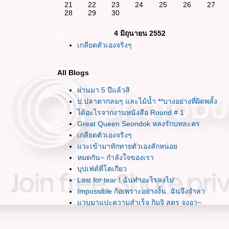
21
22
23
24
25
26
27
28
29
30
4 มิถุนายน 2552
เกลียดตัวเองจริงๆ
All Blogs
ผ่านมา 5 ปีแล้วสิ
ป.ปลาตากลมๆ และไม้น้ำ **บางอย่างที่ผิดพลั้ง
ได้อะไรจากงานหนังสือ Round # 1
Great Queen Seondok หลงรักบทละคร
เกลียดตัวเองจริงๆ
วะเข้ามาทักทายตัวเองสักหน่อ
หมดกัน~ กำลังใจของเรา
บุปเฟ่ต์ที่โตเกียว
Last for tear ! ฉันทำอะไรลงไป
Impossible ก้อเพราะอย่างงั้น..ฉันจึงจำลา
วบมาแปะความสำเร็จ กิมจิ สูตร จุงอา~
พอแล้วล่ะ หลีกหนีไปเสียทีเถอะ
รู้สึกสับสนกับเส้นทางที่เลือกเดินจัง