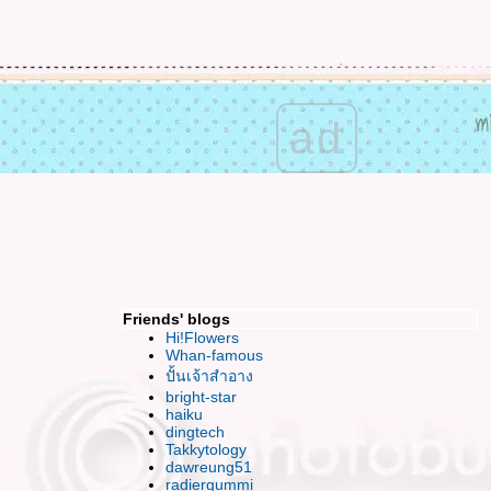
เข้มแข็ง มั่นคง สง่างาม ฉันจะทำได้มั๊ยนะ
HBD To ME ^ ^ วันเกิดที่อิ๊ม อิ่ม แต่แอบเหงา
เสียใจ ..ใจเสียหา
ร้อนนัก พักกินหมากม่วงกันม๊า ?
ฮปปี้ สงกรานต์ค่า
ad
เปิดซิง..งานศิลป์แห่ง 2ทศวรรษ
กับคำพร่ำบ่น ของหัวใจที่อ่อนแอ
JJ ช้อป แบบบันยะบันยัง (บ้างแล้วนะ)
อยากนวด
ดูหนัง กินข้าว อีกสักครั้งของเพื่อนคนนี้
ดูหนังฟรีกับ Bloggang "Once"
FFVII นำเสนอไฟนอลฯ ภาคเกาหลี
นะนำที่เรียนวาดภาพ หน่อยค่า
Friends' blogs
กรธเรื่องไร..ข้าเจ้าไม่มีคำขอโทษหรอกนะ
Hi!Flowers
ไปท่าเรือกันมั๊ย~ เที่ยวแบบ Adventure
Whan-famous
ปั้นเจ้าสำอาง
ได้เวลาเล่นตัว Val's
bright-star
Just Bored โหมดเบื่อวันพรุ่งนี้
haiku
ธ่..อิก.. ต่ำลงได้อีก
dingtech
ตะหลิว กระทะ กะ ไฟสีน้ำเงิน (water minosa
Takkytology
dawreung51
wiz noodle)
radiergummi