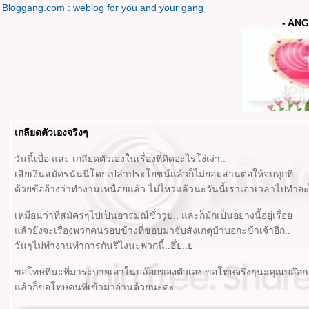
Bloggang.com : weblog for you and your gang
- ANG
เกลียดตัวเองจริงๆ
วันนี้เบื่อ และ เกลียดตัวเองในเรื่องที่คิดอะไรโง่เง่า..
เสียเงินสมัครนั่นนี่โดยเปล่าประโยชน์แล้วก็ไม่ยอมสานต่อให้จบทุกที
ด้วยข้ออ้างว่าทำงานเหนื่อยแล้ว ไม่ไหวแล้วนะวันนี้เราเอาเวลาไปทำอะไร
เหมือนว่าที่สมัครๆไปเป็นอารมณ์ชั่ววูบ.. และก็มักเป็นอย่างนี้อยู่เรื่อ
ล้วยังจะเรื่องพวกคนรอบข้างที่ชอบมาจับสังเกตุบ้าบอกะข้าเจ้าอีก..
วันๆไม่ทำงานทำการกันรึไงนะพวกนี้..ฮึ่ย..
ขอโทษทีนะที่มาระบายเอาในบล๊อกของตัวเอง ขอโทษจริงๆนะคุณบล๊อก
ล้วก็ขอโทษคนที่เข้ามาอ่านด้วยนะค่ะ