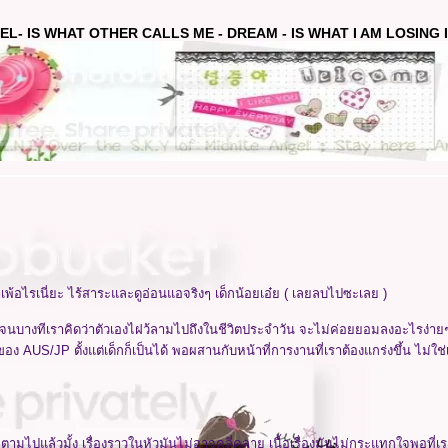
EL- IS WHAT OTHER CALLS ME - DREAM - IS WHAT I AM LOSING IN
่ำเพ้อไรเนี่ยะ ไร้สาระและดูอ่อนแอจริงๆ เด็กน้อยเอ๋ย ( เลยลบไปซะเลย )
 จนบางทีเราคิดว่าตัวเองไฝว้ลามไปถึงในชีวิตประจำวัน จะไม่ค่อยยอมลงอะไรง่า
US/JP ตั้งแต่เด็กก็เป็นได้ พอผสานกับหน้าที่การงานที่เราต้องแกร่งขึ้น ไม่ใช่เ
มไปแล้วมั้ง เรื่องราวในหัวมันไม่อาจคลี่คลาย เนื้อเรื่องมันไม่กระแทกใจพอที่เร