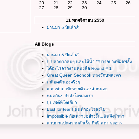
20
21
22
23
24
25
26
27
28
29
30
11 พฤศจิกายน 2559
ผ่านมา 5 ปีแล้วสิ
All Blogs
ผ่านมา 5 ปีแล้วสิ
ป.ปลาตากลมๆ และไม้น้ำ **บางอย่างที่ผิดพลั้ง
ได้อะไรจากงานหนังสือ Round # 1
Great Queen Seondok หลงรักบทละคร
เกลียดตัวเองจริงๆ
วะเข้ามาทักทายตัวเองสักหน่อ
หมดกัน~ กำลังใจของเรา
บุปเฟ่ต์ที่โตเกียว
Last for tear ! ฉันทำอะไรลงไป
Impossible ก้อเพราะอย่างงั้น..ฉันจึงจำลา
วบมาแปะความสำเร็จ กิมจิ สูตร จุงอา~
พอแล้วล่ะ หลีกหนีไปเสียทีเถอะ
รู้สึกสับสนกับเส้นทางที่เลือกเดินจัง