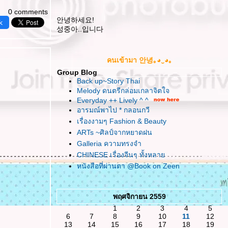
0 comments
안녕하세요!
k
성중아..입니다
คนเข้ามา 안녕｡◕‿◕｡
Group Blog
Back up~Story Thai
Melody ดนตรีกล่อมเกลาจิตใจ
Everyday ++ Lively ^ ^
อารมณ์พาไป * กลอนกวี
เรื่องงามๆ Fashion & Beauty
ARTs ~ศิลป์จากหยาดฝน
Galleria ความทรงจำ
CHINESE เรื่องจีนๆ ทั้งหลา
หนังสือที่ผ่านตา @Book on Zeen
พฤศจิกายน 2559
1
2
3
4
5
6
7
8
9
10
11
12
13
14
15
16
17
18
19