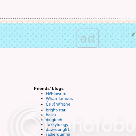
เข้มแข็ง มั่นคง สง่างาม ฉันจะทำได้มั๊ยนะ
HBD To ME ^ ^ วันเกิดที่อิ๊ม อิ่ม แต่แอบเหงา
เสียใจ ..ใจเสียหา
ร้อนนัก พักกินหมากม่วงกันม๊า ?
ฮปปี้ สงกรานต์ค่า
ad
เปิดซิง..งานศิลป์แห่ง 2ทศวรรษ
กับคำพร่ำบ่น ของหัวใจที่อ่อนแอ
JJ ช้อป แบบบันยะบันยัง (บ้างแล้วนะ)
อยากนวด
ดูหนัง กินข้าว อีกสักครั้งของเพื่อนคนนี้
ดูหนังฟรีกับ Bloggang "Once"
FFVII นำเสนอไฟนอลฯ ภาคเกาหลี
นะนำที่เรียนวาดภาพ หน่อยค่า
Friends' blogs
กรธเรื่องไร..ข้าเจ้าไม่มีคำขอโทษหรอกนะ
Hi!Flowers
ไปท่าเรือกันมั๊ย~ เที่ยวแบบ Adventure
Whan-famous
ปั้นเจ้าสำอาง
ได้เวลาเล่นตัว Val's
bright-star
Just Bored โหมดเบื่อวันพรุ่งนี้
haiku
ธ่..อิก.. ต่ำลงได้อีก
dingtech
ตะหลิว กระทะ กะ ไฟสีน้ำเงิน (water minosa
Takkytology
dawreung51
wiz noodle)
radiergummi