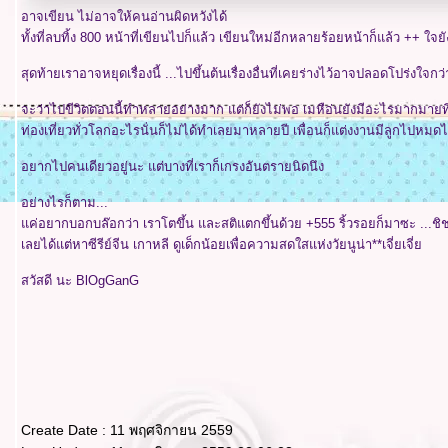
อาจเขียน ไม่อาจให้คนอ่านผิดหวังได้
ทั้งที่ลบทิ้ง 800 หน้าที่เขียนไปก็แล้ว เขียนใหม่อีกหลายร้อยหน้าก็แล้ว ++ ใจย
สุดท้ายเราอาจหยุดเรื่องนี้ ...ไปขึ้นต้นเรื่องอื่นที่เคยร่างไว้อาจปลอดโปร่งใจกว่
จะว่าไปขีวิตตอนนี้ทำหลายอย่างมาก แต่ก็ยังไม่พอ เมหือ่นยังมีอะไรมากมาย
ท่องเที่ยวทั่วโลกอะไรนั่นก็ไม่ได้ทำเลยมาหลายปี เพื่อนก็แต่งงานมีลูกไปหมดไ
อยากไปคนเดียวอยู่นะ แต่บางที่เราก็เกรงอันตรายนิดนึง
อย่างไรก็ตาม...
ค่อยากบอกบล๊อกว่า เราโตขึ้น และสติแตกขึ้นด้วย +555 ริ้วรอยก็มาซะ ...ชิช
เลยได้แต่หาซีรีย์จีน เกาหลี ดูเด็กน้อยเพื่อความสดใสแห่งวัยนูน่า**เจี่ยเจี่
สวัสดี นะ BlOgGanG
Create Date : 11 พฤศจิกายน 2559