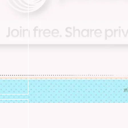
kang dongwon !~ กลับมาชอบจนได้
จ๊อบ ที่เคยรับ
ดูหนัง ฟังเพลง แต่งนิยา
ดู Resident Evil ~ และกินอาหารอร่อ
หัวปั่น เซ็ง
กิน กิน และ กิน
มากินขนมกันเถอะ