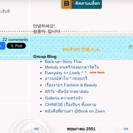
เสียที
안녕하세요!
성중아..입니다
22 comments
k
คนเข้ามา 안녕｡◕‿◕｡
Group Blog
Back up~Story Thai
Melody ดนตรีกล่อมเกลาจิตใจ
Everyday ++ Lively ^ ^
อารมณ์พาไป * กลอนกวี
เรื่องงามๆ Fashion & Beauty
ARTs ~ศิลป์จากหยาดฝน
Galleria ความทรงจำ
CHINESE เรื่องจีนๆ ทั้งหลา
หนังสือที่ผ่านตา @Book on Zeen
<<
พฤษภาคม 2551
>>