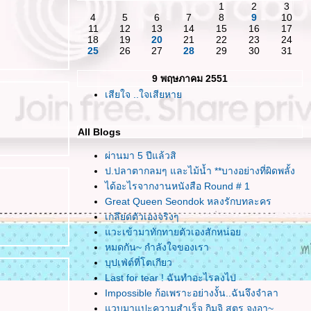
1
2
3
4
5
6
7
8
9
10
11
12
13
14
15
16
17
18
19
20
21
22
23
24
25
26
27
28
29
30
31
9 พฤษภาคม 2551
เสียใจ ..ใจเสียหา
All Blogs
ผ่านมา 5 ปีแล้วสิ
ป.ปลาตากลมๆ และไม้น้ำ **บางอย่างที่ผิดพลั้ง
ได้อะไรจากงานหนังสือ Round # 1
Great Queen Seondok หลงรักบทละคร
เกลียดตัวเองจริงๆ
วะเข้ามาทักทายตัวเองสักหน่อ
หมดกัน~ กำลังใจของเรา
บุปเฟ่ต์ที่โตเกียว
Last for tear ! ฉันทำอะไรลงไป
Impossible ก้อเพราะอย่างงั้น..ฉันจึงจำลา
วบมาแปะความสำเร็จ กิมจิ สูตร จุงอา~