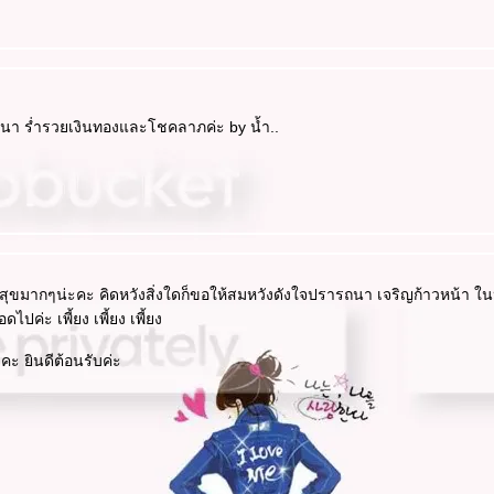
ามสุขมากๆน่ะคะ คิดหวังสิ่งใดก็ขอให้สมหวังดังใจปรารถนา เจริญก้าวหน้า ใน
่ะ เพี้ยง เพี้ยง เพี้ยง
ะคะ ยินดีต้อนรับค่ะ