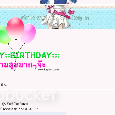
16 น.
สุขสันต์วันเกิดค่ะ
้มีความสุขมากๆนะคะ ^^