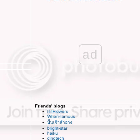
พอแล้วล่ะ หลีกหนีไปเสียทีเถอะ
รู้สึกสับสนกับเส้นทางที่เลือกเดินจัง
เข้มแข็ง มั่นคง สง่างาม ฉันจะทำได้มั๊ยนะ
HBD To ME ^ ^ วันเกิดที่อิ๊ม อิ่ม แต่แอบเหงา
เสียใจ ..ใจเสียหา
ร้อนนัก พักกินหมากม่วงกันม๊า ?
ฮปปี้ สงกรานต์ค่า
ad
เปิดซิง..งานศิลป์แห่ง 2ทศวรรษ
กับคำพร่ำบ่น ของหัวใจที่อ่อนแอ
JJ ช้อป แบบบันยะบันยัง (บ้างแล้วนะ)
อยากนวด
ดูหนัง กินข้าว อีกสักครั้งของเพื่อนคนนี้
ดูหนังฟรีกับ Bloggang "Once"
FFVII นำเสนอไฟนอลฯ ภาคเกาหลี
นะนำที่เรียนวาดภาพ หน่อยค่า
Friends' blogs
กรธเรื่องไร..ข้าเจ้าไม่มีคำขอโทษหรอกนะ
Hi!Flowers
ไปท่าเรือกันมั๊ย~ เที่ยวแบบ Adventure
Whan-famous
ปั้นเจ้าสำอาง
ได้เวลาเล่นตัว Val's
bright-star
Just Bored โหมดเบื่อวันพรุ่งนี้
haiku
ธ่..อิก.. ต่ำลงได้อีก
dingtech