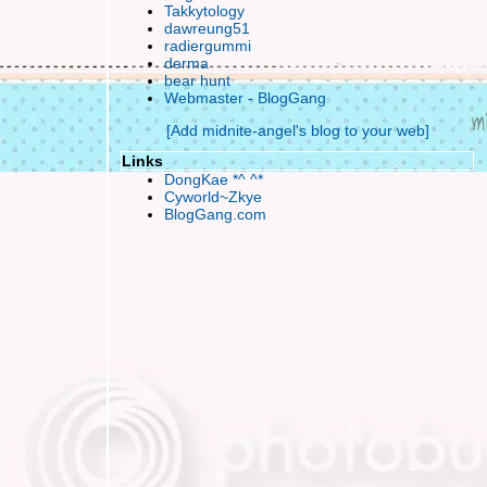
ตะหลิว กระทะ กะ ไฟสีน้ำเงิน (water minosa
Takkytology
dawreung51
wiz noodle)
radiergummi
hu hu~ งานนี้แบ๊วกันทั้งฝูง
derma
เลิกไม่ได้ถ้ายังมีขา
bear hunt
Webmaster - BlogGang
เฮ้อ.. กิเลสมันช่างตัดยาก เปิดตู้ดูเสื้อผ้า
กระดาษในซองกำมะหยี่แผ่นที่ 2 ในชีวิต
[Add midnite-angel's blog to your web]
หน้าหนาวรึไม่.. ทำไมหากินยากจัง
Links
อยู่บ้านกับเถอะนะ
DongKae *^ ^*
เป็นลม ล้มพับ หลับเป็นตา
Cyworld~Zkye
BlogGang.com
สิ่งประทังชีวิตน้อยๆของข้าเจ้า
ลอยละลอย ละล่อง ฟองคลื่น
เพื่อมงคลแห่งชีวิต เข้ามาอ่านกันนะค่ะ
ทนไม่ไหวแล้ว..น้ำตาไม่อาจหยุดยั้ง
ออกงานออกการ Event TOY Impact
Finale' (-o-) ภาระกิจระยะยาวใกล้สิ้นสุด
มือใหม่หัดจิ้ม 1st at the Begin
ท็กซี่ ใจดี ^-^
TaXi แท็กซี่ใจร้าย..หึ
Wallpaper วิวดีๆที่น่ามอง
อยากเดินทางไปมั่ง
ตัวเล็กๆน่ารัก..ในชีวิตประจำวัน