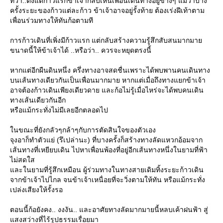
ทว่า..ตั้งแต่ก้าวแรกข้าเจ้ากลับเห็นเพื่อนเดินทางอยู่ข้างๆ แม้ว่าบาง
ครั้งระยะของก้าวแต่ละก้าว ข้าเจ้าอาจอยู่รั้งท้าย ต้องเร่งฝีเท้าตาม
เพื่อนร่วมทางให้ทันก้อตามที
การก้าวเดินที่เพิ่งมีก้าวแรก แต่กลับสร้างความรู้สึกสับสนมากมา
ขนาดนี้ให้ข้าเจ้าได้ ..หรือว่า.. ควรจะหยุดตรงนี้
หากแต่อีกผืนดินหนึ่ง ครึ่งทางอาจสดชื่นเพราะได้พบพานคนเดินทาง
บนเส้นทางเดียวกันเป็นเพื่อนมากมาย หากแต่เมื่อถึงทางแยกข้าเจ้า
อาจต้องก้าวเดินเพียงเดียวดาย และก้อไม่รู้เมื่อไหร่จะได้พบคนเดิน
ทางเส้นเดียวกันอีก
หรือแม้กระทั่งไม่มีเลยอีกตลอดไป
นขณะที่ยังกลัวๆกล้าๆกับการตัดสินใจของตัวเอง
จุงอาก็ทำตัวแย่ (รึเปล่านะ) ที่บางครั้งก็สร้างทางลัดแหวกอ้อมจาก
เส้นทางที่เหยียบเดิน ไปหาเพื่อนพ้องที่อยู่อีกเส้นทางหนึ่งในยามที่ฟ้า
ไม่สดใส
ละในยามที่รู้สึกเหมือน ผู้ร่วมทางในทางสายเดิมทิ้งระยะก้าวเดิน
จากข้าเจ้าไปไกล จนข้าเจ้าเหนื่อยที่จะวิ่งตามให้ทัน หรือแม้กระทั่ง
เปล่งเสียงให้รั้งรอ
ตอนนี้ก้อยังคง.. งงงัน.. และอาศัยทางลัดมากมายนี้หลบเค้าฝนฟ้า สู่
สงสว่างที่ไร้รูปธรรมเรื่อยมา