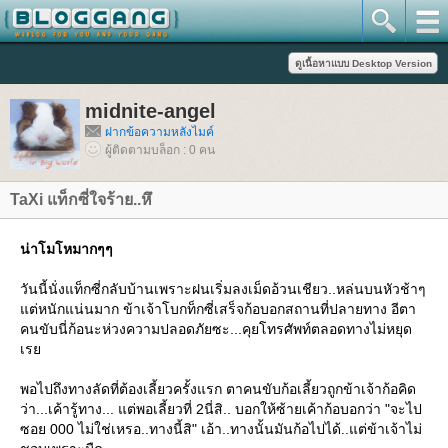
midnite-angel
ฝากข้อความหลังไมค์
ผู้ติดตามบล็อก : 0 คน
TaXi แท็กซี่ใจร้าย..หึ
น่าโมโหมากๆๆ
วันนี้นั่งแท็กซี่กลับบ้านเพราะฝนเริ่มลงเม็ดอ้วนเชียว..หล่นบนหัวช้าๆ
ต่หนักแน่นมาก ข้าเจ้าโบกท็กซี่เสร็จก้อบอกสถานที่ปลายทาง อีตา
คนขับนี่ก้อนะห่วงความปลอดภัยซะ...คุยโทรศัพท์ตลอดทางไม่หยุด
เร
พอไปถึงทางลัดที่ต้องเลี้ยวครั้งแรก ตาคนขับก้อเลี้ยวถูกข้าเจ้าก้อคิด
ว่า...เค้ารู้ทาง... แต่พอเลี้ยวที่ 2นี่สิ.. บอกให้ซ้ายเค้าก้อบอกว่า "จะไป
ซอย 000 ไม่ใช่เหรอ..ทางนี้สิ" เอ้า..ทางนั้นมันก้อไปได้..แต่ข้าเจ้าไม่