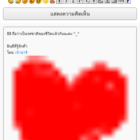
อิอิ ถือว่าเป็นรสชาติของชีวิตแล้วกันนะคะ ^_^
ินดีที่รู้จักค๊า
ดย:
เจ้าฮาจิ