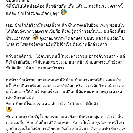
ชอบเพราะมืด
ทีนี้ขับไปได้หน่อยต้องเลี้ยวซ้ายดัน..ดั๊น ..ดัน... ตรงดิ่งเรย.. คราวนี้
หละ ข้าเจ้าเริ่มจะเดือดปุดๆๆ
เออ..ข้าเจ้าก้อรู้ว่ามันเลยเลี้ยวแล้ว ขืนตรงต่อไปอ้อมแหงๆ พอขับไป
ได้เกือบถึงปากซอยตาคนขับก้อเพิ่งจะรู้ตัวว่าซอยนั้นน่ะ มันต้องเลี้ยว
ซ้าย..อ้ากกกก..
จุงอาอยากกระโดดถีบคนขับบบ แล้วนี่มันอ้อมไป
ไกลแถมไฟแดงอีกหลายอันที่ไม่จำเป็นต้องผ่านอีกต่างหาก
ว่บแรกคิดว่า... ไอ้คนขับคนนี้มันจะพาเราวนเอาตังค์ป่าวหว่า - แต่
ถึงไม่ใช่ก้อขับรถไม่ปลอดภัยซะเรย ขนาดข้าเจ้าบอกทางแล้วยังจะ
ขับผิดอีก..โอ้ย ย.. อยากจะบ้าตา
สุดท้ายข้าเจ้าพยายามอดทนจนถึงบ้าน ด้วยมารยาทที่ดีของคนขับ
ท็กซี่ปกติตามที่เคยเจอมาเวลาขับอ้อม หรือ แวะเติมก๊าซ เค้าจะลด
ค่าโดยสารให้ข้าเจ้าทุกครั้งอ่ะ.. แต่อีตานี่คิดหมดทุกบาททุกสตางค์
เศษ 3บาทก้อคิด..
ที่บ่นเนี่ยะมิใช่อะไร แต่ไอ้คำว่าจิตสำนึกน่ะ...มีมั๊ยห๊า
ขับคนละทางกับที่ผู้โดยสารบอกแล้วยังจะมีหน้ามาพูดว่า "อ้าว...งั้น
ก้อต้องเลี้ยวซ้ายเมื่อกี้น่ะสิ" อีกแหนะ.. นี่ถ้าเป็นโลกธุรกิจป่านนี้โดน
ลูกค้าเคลมไม่ก้อหัก ค่าเสียหายสินค้าไปแล้วนะ..อีตาคนขับ ที่แย่สุดๆ