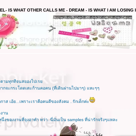
EL- IS WHAT OTHER CALLS ME - DREAM - IS WHAT I AM LOSING IN
่มาตามทุกทีจนสยองไปเร
อยากจะกระโดดเตะก้านคอคน (ที่เดินผ่านไปมาๆ) แหะๆๆ
อกาส เอ้ย...เพราะเราคือคนดีของสังคม ..รักเด็กค่ะ
ำงาน
นึ่งของงานที่จุงอาทำ ทว่า..นี่มันเป็น samples ที่น่ารักจริงๆแหละ