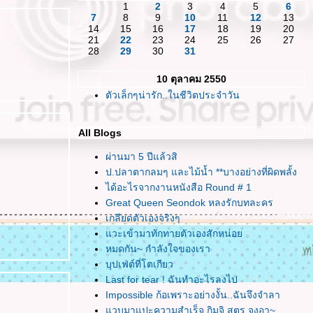
1
2
3
4
5
6
7
8
9
10
11
12
13
14
15
16
17
18
19
20
21
22
23
24
25
26
27
28
29
30
31
10 ตุลาคม 2550
ตัวเล็กๆน่ารัก..ในชีวิตประจำวัน
All Blogs
ผ่านมา 5 ปีแล้วสิ
ป.ปลาตากลมๆ และไม้น้ำ **บางอย่างที่ผิดพลั้ง
ได้อะไรจากงานหนังสือ Round # 1
Great Queen Seondok หลงรักบทละคร
เกลียดตัวเองจริงๆ
วะเข้ามาทักทายตัวเองสักหน่อ
หมดกัน~ กำลังใจของเรา
บุปเฟ่ต์ที่โตเกียว
Last for tear ! ฉันทำอะไรลงไป
Impossible ก้อเพราะอย่างงั้น..ฉันจึงจำลา
วบมาแปะความสำเร็จ กิมจิ สูตร จุงอา~