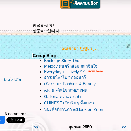
안녕하세요!
성중아..입니다
คนเข้ามา 안녕｡◕‿◕｡
Group Blog
Back up~Story Thai
Melody ดนตรีกล่อมเกลาจิตใจ
Everyday ++ Lively ^ ^
อารมณ์พาไป * กลอนกวี
หายจ๋อมไปเสี
เรื่องงามๆ Fashion & Beauty
ARTs ~ศิลป์จากหยาดฝน
Galleria ความทรงจำ
CHINESE เรื่องจีนๆ ทั้งหลา
หนังสือที่ผ่านตา @Book on Zeen
6 comments
k
<<
ตุลาคม 2550
>>