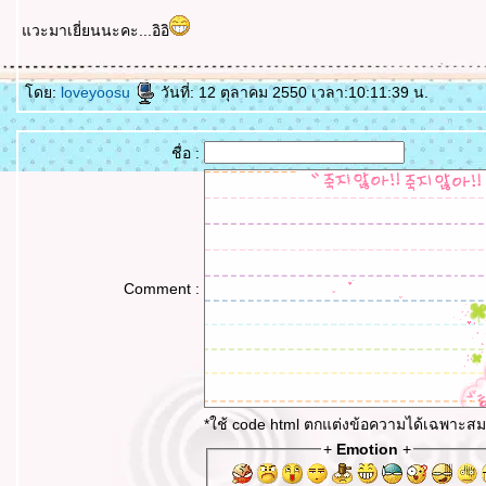
วะมาเยี่ยนนะคะ...อิอิ
ดย:
loveyoosu
วันที่: 12 ตุลาคม 2550 เวลา:10:11:39 น.
ชื่อ :
Comment :
*ใช้ code html ตกแต่งข้อความได้เฉพาะสม
+
Emotion
+