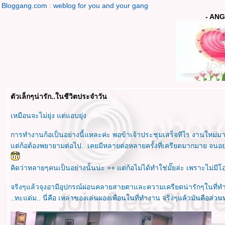
Bloggang.com : weblog for you and your gang
- ANG
ตัวเล็กๆน่ารัก..ในชีวิตประจำวัน
เหมือนจะไม่ยุ่ง แต่แอบยุ่ง
การทำงานก้อเป็นอย่างนี้แหละค่ะ พอข้าเจ้าประชุมเสร็จทีไร งานใหม
ต่ก้อต้องพยายามต่อไป.. เคยมีหลายต่อหลายครั้งที่เครียดมากมาย จน
คิดว่าหลายๆคนเป็นอย่างนั้นน่ะ ++ แต่ก้อไม่ได้ทำใช่มั๊ยล่ะ เพราะไม่มีโ
จริงๆแล้วจุงอามีอุปกรณ์ผ่อนคลายสายตาและความเครียดน่ารักๆในที่ท
..ทะแด่ม.. นี่คือ เหล่าของเล่นผองเพื่อนในที่ทำงาน จริงๆแล้วมันคือส่วนห