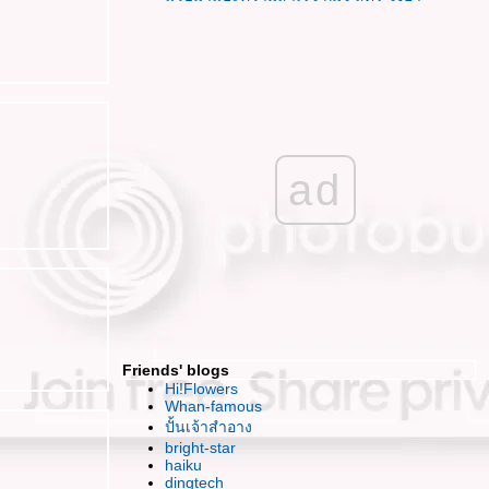
พอแล้วล่ะ หลีกหนีไปเสียทีเถอะ
รู้สึกสับสนกับเส้นทางที่เลือกเดินจัง
เข้มแข็ง มั่นคง สง่างาม ฉันจะทำได้มั๊ยนะ
HBD To ME ^ ^ วันเกิดที่อิ๊ม อิ่ม แต่แอบเหงา
เสียใจ ..ใจเสียหา
ร้อนนัก พักกินหมากม่วงกันม๊า ?
ฮปปี้ สงกรานต์ค่า
ad
เปิดซิง..งานศิลป์แห่ง 2ทศวรรษ
กับคำพร่ำบ่น ของหัวใจที่อ่อนแอ
JJ ช้อป แบบบันยะบันยัง (บ้างแล้วนะ)
อยากนวด
ดูหนัง กินข้าว อีกสักครั้งของเพื่อนคนนี้
ดูหนังฟรีกับ Bloggang "Once"
FFVII นำเสนอไฟนอลฯ ภาคเกาหลี
นะนำที่เรียนวาดภาพ หน่อยค่า
Friends' blogs
กรธเรื่องไร..ข้าเจ้าไม่มีคำขอโทษหรอกนะ
Hi!Flowers
ไปท่าเรือกันมั๊ย~ เที่ยวแบบ Adventure
Whan-famous
ปั้นเจ้าสำอาง
ได้เวลาเล่นตัว Val's
bright-star
Just Bored โหมดเบื่อวันพรุ่งนี้
haiku
ธ่..อิก.. ต่ำลงได้อีก
dingtech