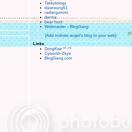
ตะหลิว กระทะ กะ ไฟสีน้ำเงิน (water minosa
Takkytology
dawreung51
wiz noodle)
radiergummi
hu hu~ งานนี้แบ๊วกันทั้งฝูง
derma
เลิกไม่ได้ถ้ายังมีขา
bear hunt
Webmaster - BlogGang
เฮ้อ.. กิเลสมันช่างตัดยาก เปิดตู้ดูเสื้อผ้า
กระดาษในซองกำมะหยี่แผ่นที่ 2 ในชีวิต
[Add midnite-angel's blog to your web]
หน้าหนาวรึไม่.. ทำไมหากินยากจัง
Links
อยู่บ้านกับเถอะนะ
DongKae *^ ^*
เป็นลม ล้มพับ หลับเป็นตา
Cyworld~Zkye
BlogGang.com
สิ่งประทังชีวิตน้อยๆของข้าเจ้า
ลอยละลอย ละล่อง ฟองคลื่น
เพื่อมงคลแห่งชีวิต เข้ามาอ่านกันนะค่ะ
ทนไม่ไหวแล้ว..น้ำตาไม่อาจหยุดยั้ง
ออกงานออกการ Event TOY Impact
Finale' (-o-) ภาระกิจระยะยาวใกล้สิ้นสุด
มือใหม่หัดจิ้ม 1st at the Begin
ท็กซี่ ใจดี ^-^
TaXi แท็กซี่ใจร้าย..หึ
Wallpaper วิวดีๆที่น่ามอง
อยากเดินทางไปมั่ง
ตัวเล็กๆน่ารัก..ในชีวิตประจำวัน