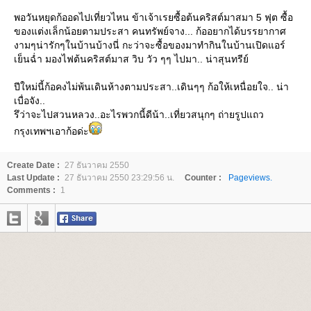
พอวันหยุดก้ออดไปเที่ยวไหน ข้าเจ้าเรยซื้อต้นคริสต์มาสมา 5 ฟุต ซื้อ
ของแต่งเล็กน้อยตามประสา คนทรัพย์จาง... ก้ออยากได้บรรยากาศ
งามๆน่ารักๆในบ้านบ้างนี่ กะว่าจะซื้อของมาทำกินในบ้านเปิดแอร์
เย็นฉ่ำ มองไฟต้นคริสต์มาส วิบ วัว ๆๆ ไปมา.. น่าสุนทรีย์
ปีใหม่นี้ก้อคงไม่พ้นเดินห้างตามประสา..เดินๆๆ ก้อให้เหนื่อยใจ.. น่า
เบื่อจัง..
รึว่าจะไปสวนหลวง..อะไรพวกนี้ดีน้า..เที่ยวสนุกๆ ถ่ายรูปแถว
กรุงเทพฯเอาก้อด่ะ
Create Date :
27 ธันวาคม 2550
Last Update :
27 ธันวาคม 2550 23:29:56 น.
Counter :
Pageviews.
Comments :
1